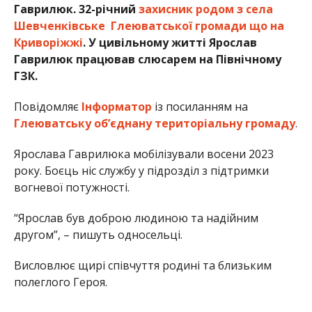
Гаврилюк. 32-річний
захисник родом з села
Шевченківське Глеюватської громади що на
Криворіжжі
. У цивільному житті Ярослав
Гаврилюк працював слюсарем на Північному
ГЗК.
Повідомляє
Інформатор
із посиланням на
Глеюватську об’єднану територіальну громаду
.
Ярослава Гаврилюка мобілізували восени 2023
року. Боєць ніс службу у підрозділ з підтримки
вогневої потужності.
“Ярослав був доброю людиною та надійним
другом”, – пишуть односельці.
Висловлює щирі співчуття родині та близьким
полеглого Героя.