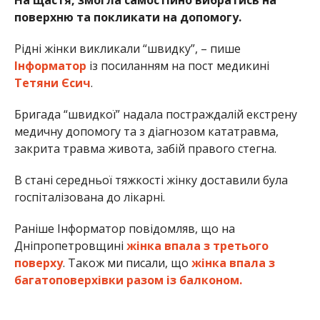
На щастя, змогла самостійно вибратись на
поверхню та покликати на допомогу.
Рідні жінки викликали “швидку”, – пише
Інформатор
із посиланням на пост медикині
Тетяни Єсич
.
Бригада “швидкої” надала постраждалій екстрену
медичну допомогу та з діагнозом кататравма,
закрита травма живота, забій правого стегна.
В стані середньої тяжкості жінку доставили була
госпіталізована до лікарні.
Раніше Інформатор повідомляв, що на
Дніпропетровщині
жінка впала з третього
поверху
. Також ми писали, що
жінка впала з
багатоповерхівки разом із балконом.