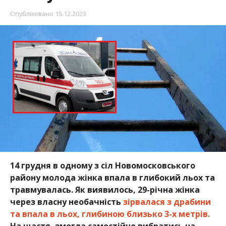
Опубліковано
15.12.2023
14 грудня в одному з сіл Новомосковського
району молода жінка впала в глибокий льох та
травмувалась.
Як виявилось, 29-річна жінка
через власну необачність
зірвалася з драбини
та впала в льох, глибиною близько 3-х метрів.