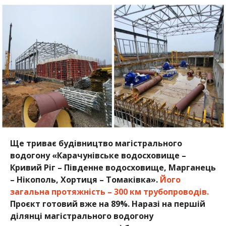
Ще триває будівництво магістрального
водогону «Карачунівське водосховище –
Кривий Ріг – Південне водосховище, Марганець
– Нікополь, Хортиця – Томаківка».
Його
загальна протяжність – 300 км трубопроводів.
Проєкт готовий вже на 89%.
Наразі на першій
ділянці магістрального водогону