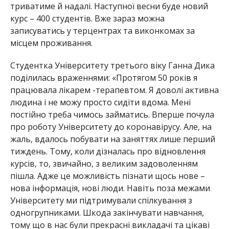
триватиме й надалі. Наступної весни буде новий
курс – 400 студентів. Вже зараз можна
записуватись у терцентрах та виконкомах за
місцем проживання.
Студентка Університету третього віку Ганна Дика
поділилась враженнями: «Протягом 50 років я
працювала лікарем -терапевтом. Я доволі активна
людина і не можу просто сидіти вдома. Мені
постійно треба чимось займатись. Вперше почула
про роботу Університету до коронавірусу. Але, на
жаль, вдалось побувати на заняттях лише перший
тиждень. Тому, коли дізналась про відновлення
курсів, то, звичайно, з великим задоволенням
пішла. Адже це можливість пізнати щось нове –
нова інформація, нові люди. Навіть поза межами
Університету ми підтримували спілкування з
одногрупниками. Шкода закінчувати навчання,
тому що в нас були прекрасні викладачі та цікаві