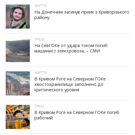
ЖИТТЯ
На Донеччині загинув гірник з Криворізького
району
ТРЕШ
На СевГОКе от удара током погиб
машинист электровоза, – СМИ
ЖИТТЯ
В Кривом Роге на Северном ГОКе
хвостохранилище заполнено до
критического уровня
ТРЕШ
В Кривом Роге на Северном ГОКе погиб
рабочий