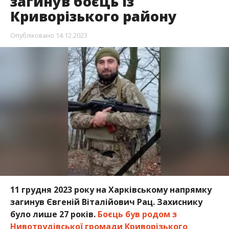
загинув боєць із
Криворізького району
Опубліковано
14.12.2023
11 грудня 2023 року на Харківському напрямку
загинув Євгеній Віталійович Рац. Захиснику
було лише 27 років.
Боєць був родом з
Нивотрудівської громади Криворізького