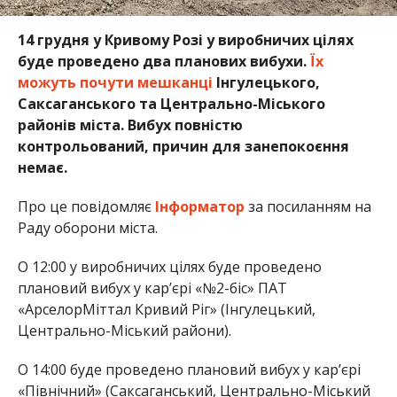
14 грудня у Кривому Розі у виробничих цілях
буде проведено два планових вибухи.
Їх
можуть почути мешканці
Інгулецького,
Саксаганського та Центрально-Міського
районів міста.
Вибух повністю
контрольований, причин для занепокоєння
немає.
Про це повідомляє
Інформатор
за посиланням на
Раду оборони міста.
О 12:00 у виробничих цілях буде проведено
плановий вибух у кар’єрі «№2-біс» ПАТ
«АрселорМіттал Кривий Ріг» (Інгулецький,
Центрально-Міський райони).
О 14:00 буде проведено плановий вибух у кар’єрі
«Північний» (Саксаганський, Центрально-Міський