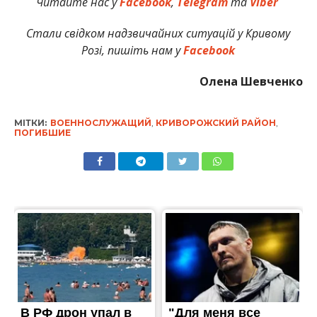
Читайте нас у
Facebook
,
Telegram
та
Viber
Стали свідком надзвичайних ситуацій у Кривому
Розі, пишіть нам у
Facebook
Олена Шевченко
МІТКИ:
ВОЕННОСЛУЖАЩИЙ
,
КРИВОРОЖСКИЙ РАЙОН
,
ПОГИБШИЕ