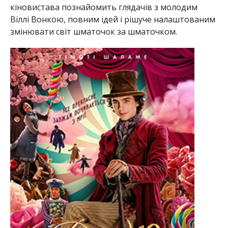
кіновистава познайомить глядачів з молодим
Віллі Вонкою, повним ідей і рішуче налаштованим
змінювати світ шматочок за шматочком.