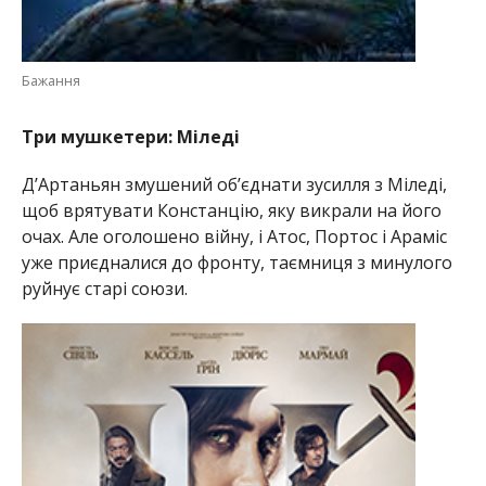
Бажання
Три мушкетери: Міледі
Д’Артаньян змушений об’єднати зусилля з Міледі,
щоб врятувати Констанцію, яку викрали на його
очах. Але оголошено війну, і Атос, Портос і Араміс
уже приєдналися до фронту, таємниця з минулого
руйнує старі союзи.