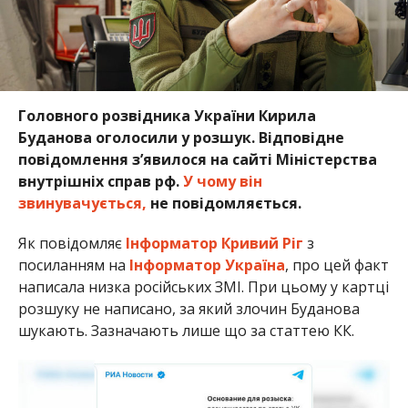
Головного розвідника України Кирила
Буданова оголосили у розшук. Відповідне
повідомлення з’явилося на сайті Міністерства
внутрішніх справ рф.
У чому він
звинувачується,
не повідомляється.
Як повідомляє
Інформатор Кривий Ріг
з
посиланням на
Інформатор Україна
, про цей факт
написала низка російських ЗМІ. При цьому у картці
розшуку не написано, за який злочин Буданова
шукають. Зазначають лише що за статтею КК.