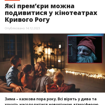
Які прем’єри можна
подивитися у кінотеатрах
Кривого Рогу
Опубліковано
14.12.2023
Зима – казкова пора року. Всі вірять у дива та
хочуть насолодитися новорічною атмосферою.