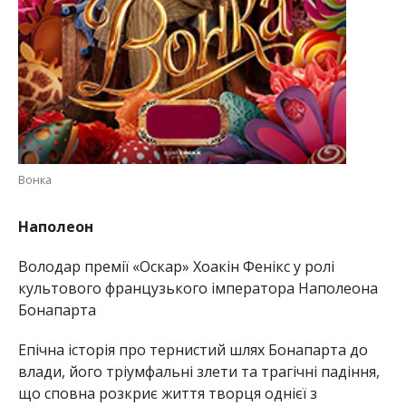
Вонка
Наполеон
Володар премії «Оскар» Хоакін Фенікс у ролі
культового французького імператора Наполеона
Бонапарта
Епічна історія про тернистий шлях Бонапарта до
влади, його тріумфальні злети та трагічні падіння,
що сповна розкриє життя творця однієї з