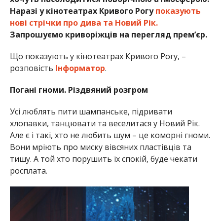
Наразі у кінотеатрах Кривого Рогу
показують
нові стрічки про дива та Новий Рік.
Запрошуємо криворіжців на перегляд прем’єр.
Що показують у кінотеатрах Кривого Рогу, –
розповість
Інформатор
.
Погані гноми. Різдвяний розгром
Усі люблять пити шампанське, підривати
хлопавки, танцювати та веселитася у Новий Рік.
Але є і такі, хто не любить шум – це коморні гноми.
Вони мріють про миску вівсяних пластівців та
тишу. А той хто порушить їх спокій, буде чекати
росплата.