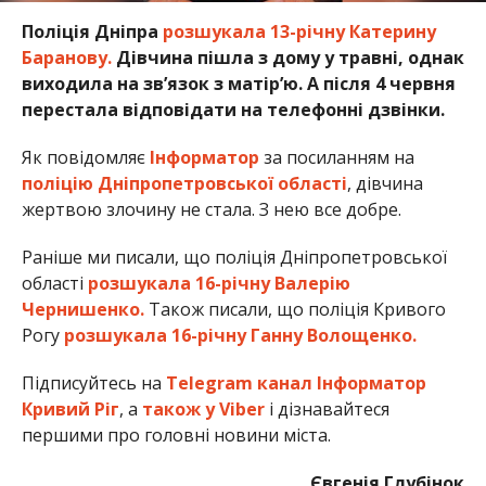
Поліція Дніпра
розшукала 13-річну Катерину
Баранову.
Дівчина пішла з дому у травні, однак
виходила на зв’язок з матір’ю. А після 4 червня
перестала відповідати на телефонні дзвінки.
Як повідомляє
Інформатор
за посиланням на
поліцію Дніпропетровської області
, дівчина
жертвою злочину не стала. З нею все добре.
Раніше ми писали, що поліція Дніпропетровської
області
розшукала 16-річну Валерію
Чернишенко.
Також писали, що поліція Кривого
Рогу
розшукала 16-річну Ганну Волощенко.
Підписуйтесь на
Telegram канал Інформатор
Кривий Ріг
, а
також у Viber
і дізнавайтеся
першими про головні новини міста.
Євгенія Глубінок