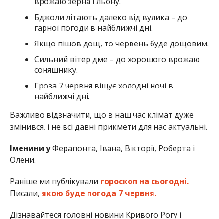
врожаю зерна і льону.
Бджоли літають далеко від вулика – до
гарної погоди в найближчі дні.
Якщо пішов дощ, то червень буде дощовим.
Сильний вітер дме – до хорошого врожаю
соняшнику.
Гроза 7 червня віщує холодні ночі в
найближчі дні.
Важливо відзначити, що в наш час клімат дуже
змінився, і не всі давні прикмети для нас актуальні.
Іменини у
Ферапонта, Івана, Вікторії, Роберта і
Олени.
Раніше ми публікували
гороскоп на сьогодні.
Писали,
якою буде погода 7 червня.
Дізнавайтеся головні новини Кривого Рогу і