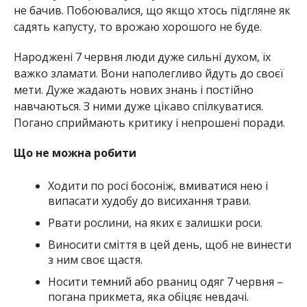
не бачив. Побоювалися, що якщо хтось підгляне як
садять капусту, то врожаю хорошого не буде.
Народжені 7 червня люди дуже сильні духом, їх
важко зламати. Вони наполегливо йдуть до своєї
мети. Дуже жадають нових знань і постійно
навчаються. З ними дуже цікаво спілкуватися.
Погано сприймають критику і непрошені поради.
Що не можна робити
Ходити по росі босоніж, вмиватися нею і
випасати худобу до висихання трави.
Рвати рослини, на яких є залишки роси.
Виносити сміття в цей день, щоб не винести
з ним своє щастя.
Носити темний або рваниц одяг 7 червня –
погана прикмета, яка обіцяє невдачі.