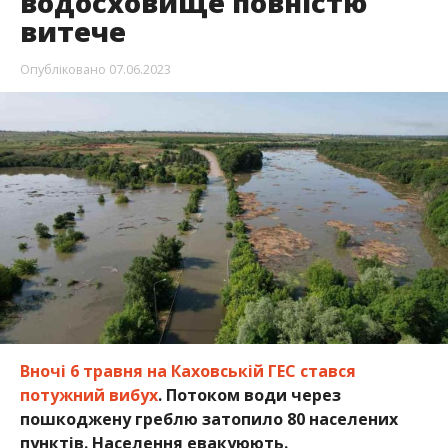
водосховище повністю
витече
Опубліковано
07.06.2023
Вночі 6 травня на Каховській ГЕС стався
потужний вибух
. Потоком води через
пошкоджену греблю затопило 80 населених
пунктів. Населення евакуюють.