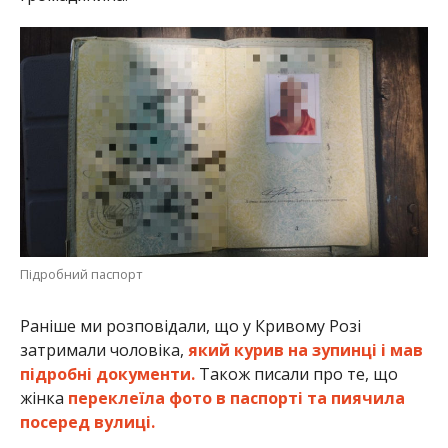
Підробний паспорт
Раніше ми розповідали, що у Кривому Розі
затримали чоловіка,
який курив на зупинці і мав
підробні документи.
Також писали про те, що
жінка
переклеїла фото в паспорті та пиячила
посеред вулиці.