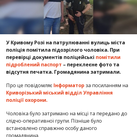
У Кривому Розі на патрулюванні вулиць міста
поліція помітила підозрілого чоловіка. При
перевірці документів поліцейські
помітили
підроблений паспорт
– переклеєне фото та
відсутня печатка. Громадянина затримали.
Про це повідомляє
Інформатор
за посиланням на
Криворізький міський відділ Управління
поліції охорони.
Чоловіка було затримано на місці та передано до
слідчо-оперативної групи. Пізніше було
встановлено справжню особу даного
громадянина.