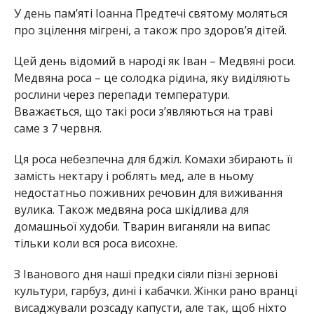
У день пам’яті Іоанна Предтечі святому моляться
про зцілення мігрені, а також про здоров’я дітей.
Цей день відомий в народі як Іван – Медвяні роси.
Медвяна роса – це солодка рідина, яку виділяють
рослини через перепади температури.
Вважається, що такі роси з’являються на траві
саме з 7 червня.
Ця роса небезпечна для бджіл. Комахи збирають її
замість нектару і роблять мед, але в ньому
недостатньо поживних речовин для виживання
вулика. Також медвяна роса шкідлива для
домашньої худоби. Тварин виганяли на випас
тільки коли вся роса висохне.
З Іванового дня наші предки сіяли пізні зернові
культури, гарбуз, дині і кабачки. Жінки рано вранці
висаджували розсаду капусти, але так, щоб ніхто