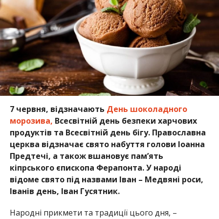
7 червня, відзначають
День шоколадного
морозива,
Всесвітній день безпеки харчових
продуктів та Всесвітній день бігу. Православна
церква відзначає свято набуття голови Іоанна
Предтечі, а також вшановує пам’ять
кіпрського єпископа Ферапонта. У народі
відоме свято під назвами Іван – Медвяні роси,
Іванів день, Іван Гусятник.
Народні прикмети та традиції цього дня, –