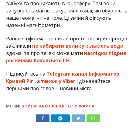
вибуху та проникають в іоносферу. Там вони
запускають магнетоакустичні хвилі, які обурюють
наше геомагнітне поле. Ці зміни й фіксують
наземні магнітометри.
Раніше Інформатор писав про те, що криворіжців
закликали
не набирати велику кількість води
вдома, та про те, які може мати
наслідки підрив
росіянами Каховської ГЕС.
Підписуйтесь на
Telegram канал Інформатор
Кривий Ріг
, а
також у Viber
і дізнавайтеся
першими про головні новини міста.
МІТКИ:
ВОЙНА
,
КАХОВСЬКА ГЕС
,
УКРАИНА