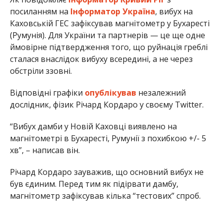
посиланням на
Інформатор Україна
, вибух на
Каховській ГЕС зафіксував магнітометр у Бухаресті
(Румунія). Для України та партнерів — це ще одне
ймовірне підтвердження того, що руйнація греблі
сталася внаслідок вибуху всередині, а не через
обстріли ззовні.
Відповідні графіки
опублікував
незалежний
дослідник, фізик Річард Кордаро у своєму Twitter.
“Вибух дамби у Новій Каховці виявлено на
магнітометрі в Бухаресті, Румунії з похибкою +/- 5
хв”, – написав він.
Річард Кордаро зауважив, що основний вибух не
був єдиним. Перед тим як підірвати дамбу,
магнітометр зафіксував кілька “тестових” спроб.