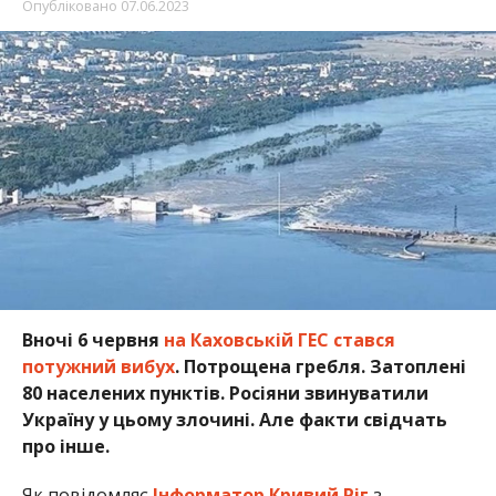
Опубліковано
07.06.2023
Вночі 6 червня
на Каховській ГЕС стався
потужний вибух
. Потрощена гребля. Затоплені
80 населених пунктів. Росіяни звинуватили
Україну у цьому злочині. Але факти свідчать
про інше.
Як повідомляє
Інформатор Кривий Ріг
з