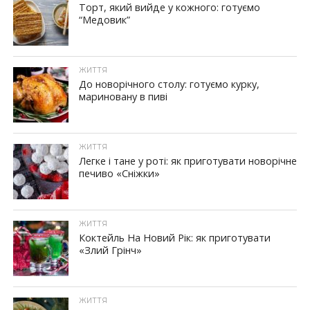
Торт, який вийде у кожного: готуємо
“Медовик”
ЖИТТЯ
До новорічного столу: готуємо курку,
мариновану в пиві
ЖИТТЯ
Легке і тане у роті: як приготувати новорічне
печиво «Сніжки»
ЖИТТЯ
Коктейль На Новий Рік: як приготувати
«Злий Грінч»
ЖИТТЯ