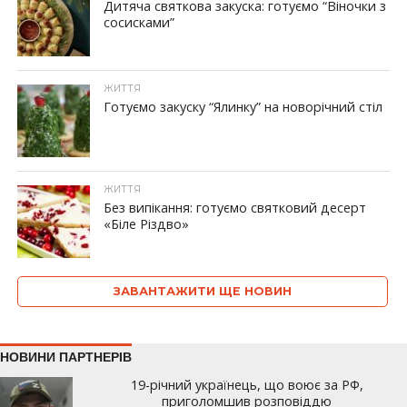
Дитяча святкова закуска: готуємо “Віночки з
сосисками”
ЖИТТЯ
Готуємо закуску “Ялинку” на новорічний стіл
ЖИТТЯ
Без випікання: готуємо святковий десерт
«Біле Різдво»
ЗАВАНТАЖИТИ ЩЕ НОВИН