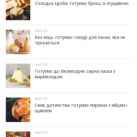
Солодка здоба: готуємо бріош зі згущівкою
ЖИТТЯ
Без яєць: готуємо глазур для паски, яка не
тріскається
ЖИТТЯ
Готуємо до Великодня: сирна паска з
мармеладом
ЖИТТЯ
Смак дитинства: готуємо пиріжки з яйцем і
щавлем
ЖИТТЯ