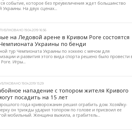
тся событие, которое без преувеличения ждет большинство
 Украины. На двух сценах...
УБЛІКОВАНО 19.04.2019 16:56
ые на Ледовой арене в Кривом Роге состоятся
Чемпионата Украины по бенди
ной тур Чемпионата Украины по хоккею с мячом для
изации и развития этого вида спорта решено было провести 
Роге. Игры...
БЛІКОВАНО 19.04.2019 15:29
збойное нападение с топором жителя Кривого
могут посадить на 15 лет
прошлого года криворожанин решил ограбить дом. Хозяйку-
ерку он трижды ударил топором по голове и присвоил ее
ой мобильный. Женщина выжила, а грабитель...