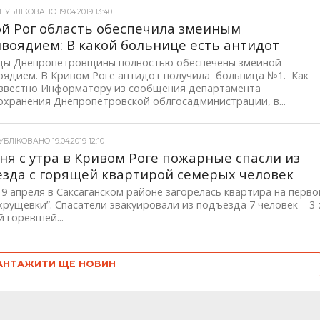
УБЛІКОВАНО 19.04.2019 13:40
й Рог область обеспечила змеиным
воядием: В какой больнице есть антидот
цы Днепропетровщины полностью обеспечены змеиной
оядием. В Кривом Роге антидот получила больница №1. Как
известно Информатору из сообщения департамента
хранения Днепропетровской облгосадминистрации, в...
БЛІКОВАНО 19.04.2019 12:10
ня с утра в Кривом Роге пожарные спасли из
зда с горящей квартирой семерых человек
9 апреля в Саксаганском районе загорелась квартира на перв
хрущевки”. Спасатели эвакуировали из подъезда 7 человек – 3-
 горевшей...
АНТАЖИТИ ЩЕ НОВИН