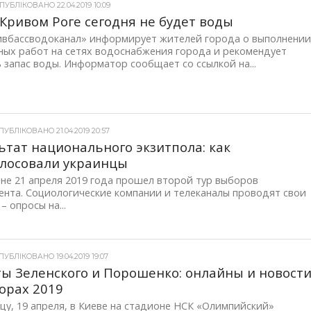
УБЛІКОВАНО 22.04.2019 10:09
 Кривом Роге сегодня не будет воды
ивбассводоканал» информирует жителей города о выполнени
ных работ на сетях водоснабжения города и рекомендует
 запас воды. Информатор сообщает со ссылкой на...
УБЛІКОВАНО 21.04.2019 20:57
ьтат национального экзитпола: как
лосовали украинцы
не 21 апреля 2019 года прошел второй тур выборов
ента. Социологические компании и телеканалы проводят свои
l – опросы на...
УБЛІКОВАНО 19.04.2019 19:07
ы Зеленского и Порошенко: онлайны и новост
орах 2019
цу, 19 апреля, в Киеве на стадионе НСК «Олимпийский»