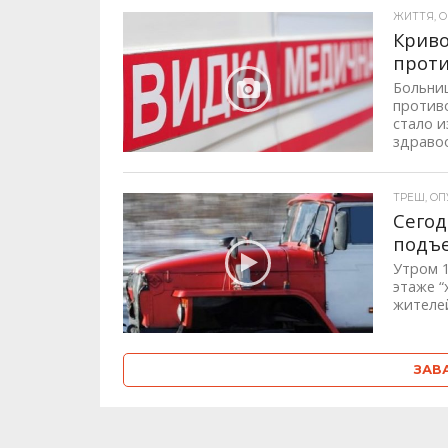
ЖИТТЯ, ОП
Криво
проти
Больни
против
стало 
здравоо
ТРЕШ, ОПУ
Сегод
подъе
Утром 1
этаже “
жителей
ЗАВ