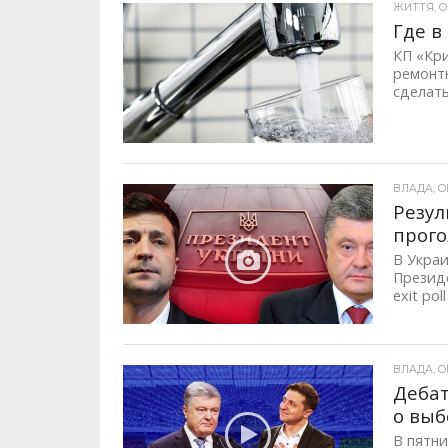
ЖИТТЯ, ОП
Где в
КП «Кр
ремонт
сделать
ВЛАДА, ОП
Резул
прого
В Украи
Презид
exit pol
ВЛАДА, ОП
Дебат
о выб
В пятни