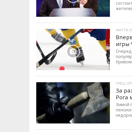
состои
жителей
ЖИТТЯ, ОП
Вперв
игры 
Очеред
популяр
Кривом 
ТРЕШ, ОПУ
За ра
Рога 
Зимой 
пенсион
недорог