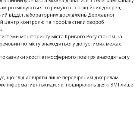
діаційний фон міста можна дізнатись з телеграм-каналу
 там розміщуються, отримують з офіційних джерел,
ний відділ лабораторних досліджень Державної
й центр контролю та профілактики хвороб
».
системи моніторингу міста Кривого Рогу станом на
 речовин по місту знаходиться у допустимих межах.
показники якості атмосферного повітря знаходяться у
шує, що слід довіряти лише перевіреним джерелам
Адже інформативні вкиди, які поширюють деякі ЗМІ лише