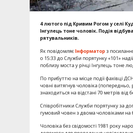
4 лютого під Кривим Рогом у селі Ку
Інгулець тоне чоловік. Подія відбув
рятувальників.
Як повідомляє
Інформатор
з посиланн
о 15:33 до Служби порятунку «101» на
поблизу моста у річці Інгулець тоне лю
По прибуттю на місце події фахівці Д
човні витягнув чоловіка (попередньо, р
знаходиться на відстані 70 метрів від б
Співробітники Служби порятунку за д
гумовий човен з двома чоловіками на 
Чоловіка без свідомості 1981 року на
допомоги для проведення невідкладно