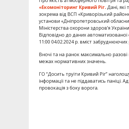
Про якість атмосферного повітря та ра
«Екомоніторинг Кривий Ріг.
Дані, які
зокрема від ВСП «Криворізький район
установи «Дніпропетровський обласни
Міністерства охорони здоров’я України
Відповідно до даних автоматизованої 
11:00 04.02.2024 р. вміст забруднюючих
Вночі та на ранок максимально разові 
межах нормативних значень.
ГО “Досить труїти Кривий Ріг” наголо
інформації та не піддаватись паніці. 
провокація з боку ворога.