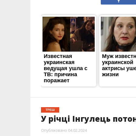
ТРЕШ
У річці Інгулець пот
Опубліковано
04.02.2024