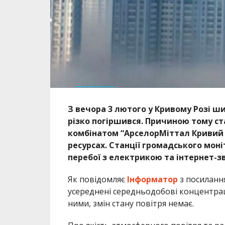
З вечора 3 лютого у Кривому Розі шир
різко погіршився. Причиною тому ст
комбінатом “АрселорМіттал Кривий Р
ресурсах. Станції громадського мон
перебої з електрикою та інтернет-зв
Як повідомляє
Інформатор
з посиланн
усереднені середньодобові концентрації
ними, змін стану повітря немає.