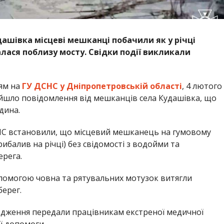
дашівка місцеві мешканці побачили як у річці
алася поблизу мосту. Свідки події викликали
ям на
ГУ ДСНС у Дніпропетровській області
, 4 лютого
дійшло повідомлення від мешканців села Кудашівка, що
дина.
СНС встановили, що місцевий мешканець на гумовому
ибалив на річці) без свідомості з водойми та
ерега.
опомогою човна та рятувальних мотузок витягли
берег.
родження передали працівникам екстреної медичної
ї допомоги.