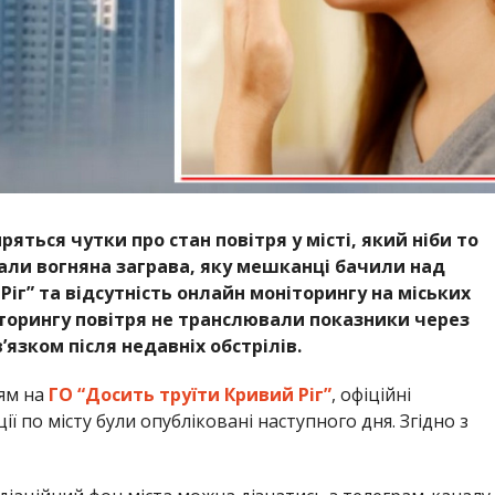
яться чутки про стан повітря у місті, який ніби то
али вогняна заграва, яку мешканці бачили над
іг” та відсутність онлайн моніторингу на міських
іторингу повітря не транслювали показники через
’язком після недавніх обстрілів.
ям на
ГО “Досить труїти Кривий Ріг”
, офіційні
 по місту були опубліковані наступного дня. Згідно з