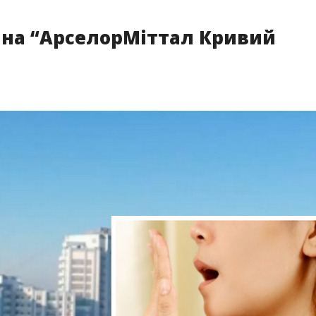
на “АрселорМіттал Кривий