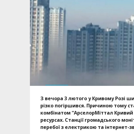
З вечора 3 лютого у Кривому Розі шир
різко погіршився. Причиною тому ст
комбінатом “АрселорМіттал Кривий Р
ресурсах. Станції громадського мон
перебої з електрикою та інтернет-зв