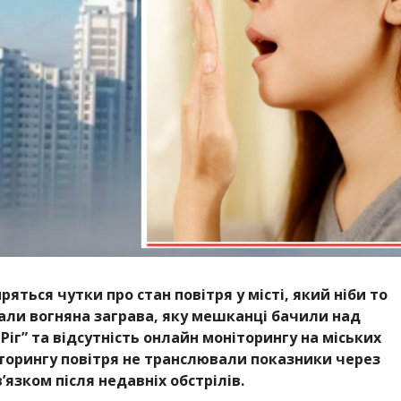
яться чутки про стан повітря у місті, який ніби то
али вогняна заграва, яку мешканці бачили над
іг” та відсутність онлайн моніторингу на міських
іторингу повітря не транслювали показники через
’язком після недавніх обстрілів.