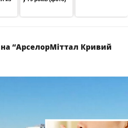
на “АрселорМіттал Кривий