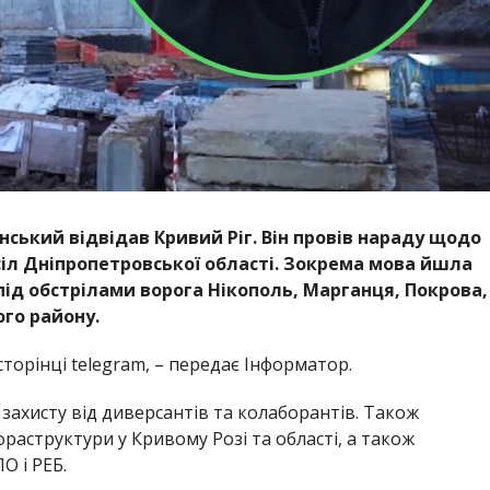
ький відвідав Кривий Ріг. Він провів нараду щодо
 сіл Дніпропетровської області. Зокрема мова йшла
 під обстрілами ворога Нікополь, Марганця, Покрова,
ого району.
сторінці telegram, – передає Інформатор.
захисту від диверсантів та колаборантів. Також
раструктури у Кривому Розі та області, а також
О і РЕБ.