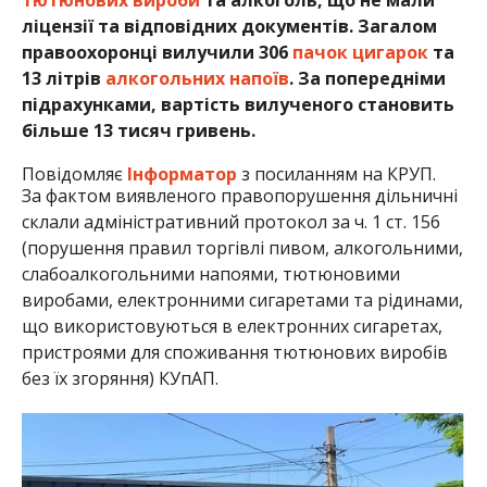
ліцензії та відповідних документів. Загалом
правоохоронці вилучили 306
пачок цигарок
та
13 літрів
алкогольних напоїв
. За попередніми
підрахунками, вартість вилученого становить
більше 13 тисяч гривень.
Повідомляє
Інформатор
з посиланням на КРУП.
За фактом виявленого правопорушення дільничні
склали адміністративний протокол за ч. 1 ст. 156
(порушення правил торгівлі пивом, алкогольними,
слабоалкогольними напоями, тютюновими
виробами, електронними сигаретами та рідинами,
що використовуються в електронних сигаретах,
пристроями для споживання тютюнових виробів
без їх згоряння) КУпАП.