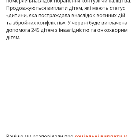
померли внаслідок поранення контузії чи каліцтва.
Продовжуються виплати дітям, які мають статус
«дитини, яка постраждала внаслідок воєнних дій
та збройних конфліктів». У червні буде виплачена
допомога 245 дітям з інвалідністю та онкохворим
дітям.
Раніше ми розповідали про
соціальні виплати у