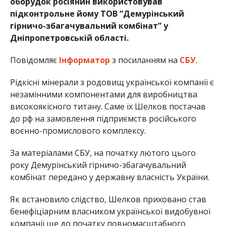
оборудок росіянин використовував
підконтрольне йому ТОВ “Демурінський
гірничо-збагачувальний комбінат” у
Дніпропетровській області.
Повідомляє
Інформатор
з посиланням на
СБУ
.
Рідкісні мінерали з родовищ української компанії є
незамінними компонентами для виробництва
високоякісного титану. Саме їх Шелков постачав
до рф на замовлення підприємств російського
воєнно-промислового комплексу.
За матеріалами СБУ, на початку лютого цього
року Демурінський гірничо-збагачувальний
комбінат передано у державну власність України.
Як встановило слідство, Шелков приховано став
бенефіціарним власником української видобувної
компанії ще до початку повномасштабного