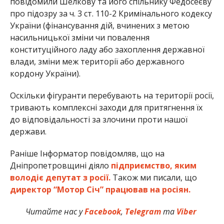
повідомили Шелкову та його спільнику Федосеєву
про підозру за ч. 3 ст. 110-2 Кримінального кодексу
України (фінансування дій, вчинених з метою
насильницької зміни чи повалення
конституційного ладу або захоплення державної
влади, зміни меж території або державного
кордону України).
Оскільки фігуранти перебувають на території росії,
тривають комплексні заходи для притягнення їх
до відповідальності за злочини проти нашої
держави.
Раніше Інформатор повідомляв, що на
Дніпропетровщині діяло
підприємство, яким
володіє депутат з росії.
Також ми писали, що
директор “Мотор Січ” працював на росіян.
Читайте нас у
Facebook
,
Telegram
та
Viber