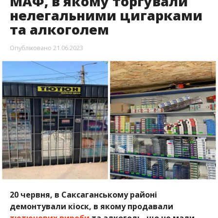
МАФ, в якому торгували
нелегальними цигарками
та алкоголем
Опубліковано
21.06.2023
20 червня, в Саксаганському районі
демонтували кіоск, в якому продавали
тютюнових вироби
та алкоголь, що не мали