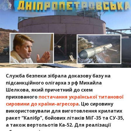
Служба безпеки зібрала доказову базу на
підсанкційного олігарха з рф Михайла
Шелкова, який причетний до схем
прихованого
постачання української титанової
сировини до країни-агресора
. Цю сировину
використовували для виготовлення крилатих
ракет “Калібр”, бойових літаків МіГ-35 та СУ-35,
а також вертольотів Ка-52. Для реалізації