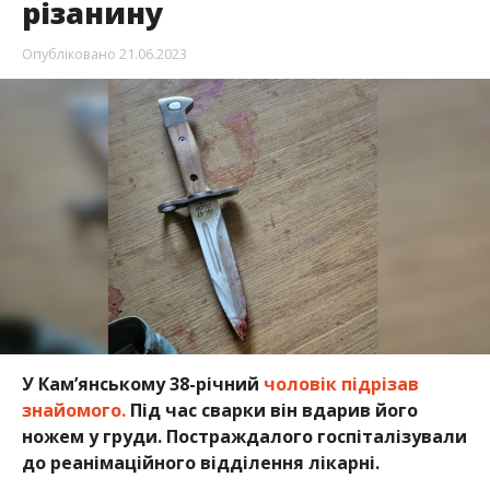
різанину
Опубліковано
21.06.2023
У Кам’янському 38-річний
чоловік підрізав
знайомого.
Під час сварки він вдарив його
ножем у груди. Постраждалого госпіталізували
до реанімаційного відділення лікарні.