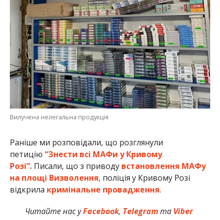
Вилучена нелегальна продукція
Раніше ми розповідали, що розглянули
петицію
“Знести всі МАФи у Кривому
Розі”.
Писали, що з приводу
встановлення МАФу
на площі Визволення
, поліція у Кривому Розі
відкрила
кримінальне провадження
.
Читайте нас у
Facebook
,
Telegram
та
Viber