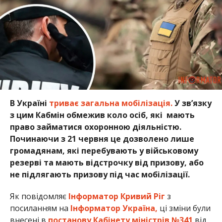
В Україні
триває загальна мобілізація.
У зв’язку
з цим Кабмін обмежив коло осіб, які мають
право займатися охоронною діяльністю.
Починаючи з 21 червня це дозволено лише
громадянам, які перебувають у військовому
резерві та мають відстрочку від призову, або
не підлягають призову під час мобілізації.
Як повідомляє
Інформатор Кривий Ріг
з
посиланням на
Інформатор Україна,
ці зміни були
внесені в
постанову Кабінету міністрів №341
від