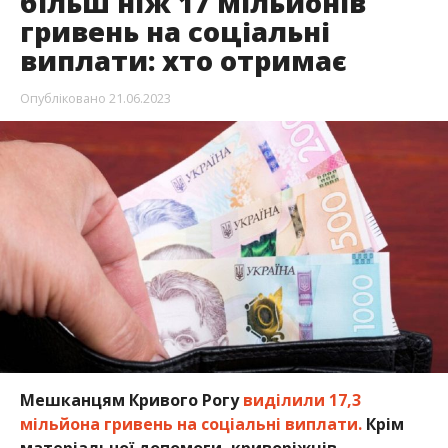
більш ніж 17 мільйонів
гривень на соціальні
виплати: хто отримає
Опубліковано
21.06.2023
Мешканцям Кривого Рогу
виділили 17,3
мільйона гривень на соціальні виплати.
Крім
матеріальної допомоги, криворіжців