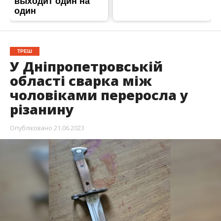
ТРЕШ
У Дніпропетровській
області сварка між
чоловіками переросла у
різанину
Опубліковано
21.06.2023