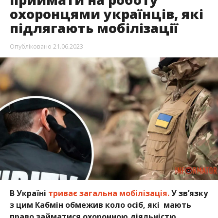
охоронцями українців, які
підлягають мобілізації
Опубліковано
21.06.2023
В Україні
триває загальна мобілізація.
У зв’язку
з цим Кабмін обмежив коло осіб, які мають
право займатися охоронною діяльністю.