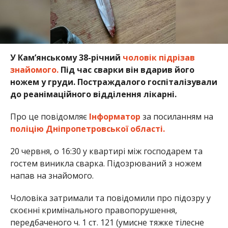
У Кам’янському 38-річний
чоловік підрізав
знайомого.
Під час сварки він вдарив його
ножем у груди. Постраждалого госпіталізували
до реанімаційного відділення лікарні.
Про це повідомляє
Інформатор
за посиланням на
поліцію Дніпропетровської області.
20 червня, о 16:30 у квартирі між господарем та
гостем виникла сварка. Підозрюваний з ножем
напав на знайомого.
Чоловіка затримали та повідомили про підозру у
скоєнні кримінального правопорушення,
передбаченого ч. 1 ст. 121 (умисне тяжке тілесне