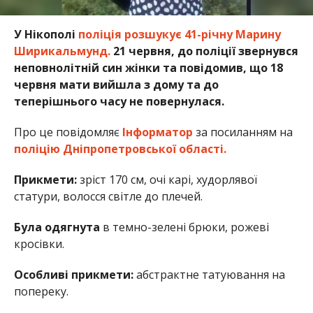
У Нікополі
поліція розшукує 41-річну Марину
Ширикальмунд.
21 червня, до поліції звернувся
неповнолітній син жінки та повідомив, що 18
червня мати вийшла з дому та до
теперішнього часу не повернулася.
Про це повідомляє
Інформатор
за посиланням на
поліцію Дніпропетровської області.
Прикмети:
зріст 170 см, очі карі, худорлявої
статури, волосся світле до плечей.
Була одягнута
в темно-зелені брюки, рожеві
кросівки.
Особливі прикмети:
абстрактне татуювання на
попереку.