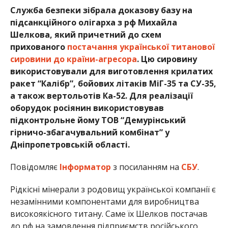
Служба безпеки зібрала доказову базу на
підсанкційного олігарха з рф Михайла
Шелкова, який причетний до схем
прихованого
постачання української титанової
сировини до країни-агресора
. Цю сировину
використовували для виготовлення крилатих
ракет “Калібр”, бойових літаків МіГ-35 та СУ-35,
а також вертольотів Ка-52. Для реалізації
оборудок росіянин використовував
підконтрольне йому ТОВ “Демурінський
гірничо-збагачувальний комбінат” у
Дніпропетровській області.
Повідомляє
Інформатор
з посиланням на
СБУ
.
Рідкісні мінерали з родовищ української компанії є
незамінними компонентами для виробництва
високоякісного титану. Саме їх Шелков постачав
до рф на замовлення підприємств російського