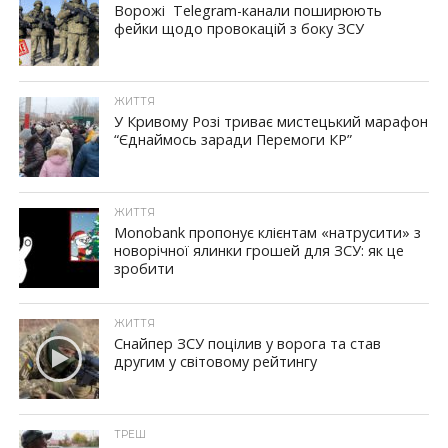
Ворожі Telegram-канали поширюють
фейки щодо провокацій з боку ЗСУ
ЖИТТЯ
У Кривому Розі триває мистецький марафон
“Єднаймось заради Перемоги КР”
ЖИТТЯ
Monobank пропонує клієнтам «натрусити» з
новорічної ялинки грошей для ЗСУ: як це
зробити
ЖИТТЯ
Снайпер ЗСУ поцілив у ворога та став
другим у світовому рейтингу
ТРЕШ