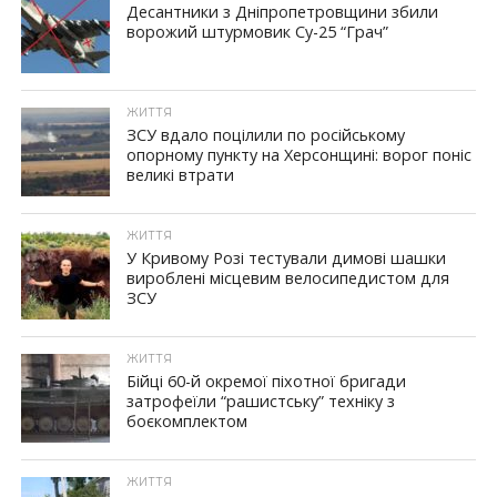
Десантники з Дніпропетровщини збили
ворожий штурмовик Су-25 “Грач”
ЖИТТЯ
ЗСУ вдало поцілили по російському
опорному пункту на Херсонщині: ворог поніс
великі втрати
ЖИТТЯ
У Кривому Розі тестували димові шашки
вироблені місцевим велосипедистом для
ЗСУ
ЖИТТЯ
Бійці 60-й окремої піхотної бригади
затрофеїли “рашистську” техніку з
боєкомплектом
ЖИТТЯ