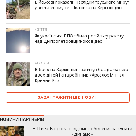
Військові показали наслідки “руського миру”
у звільненому селі Іванівка на Херсонщині
ЖИТТЯ
Як українська ППО збила російську ракету
над Дніпропетровщиною: відео
АНОНСИ
В боях на Харківщині загинув боєць, батько
двох дітей і співробітник «АрселорМіттал
Кривий Ріг»
ЗАВАНТАЖИТИ ЩЕ НОВИН