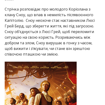
Стрічка розповідає про молодого Коріолана з
клану Сноу, що впав в немилість післявоєнного
Капітолію. Сноу неохоче стає наставником Люсі
Грей Берд, що зберегти життя, які під загрозою.
Сноу об’єднується з Люсі Грей, щоб переломити
ситуацію на свою користь. Розриваючись між
добром та злом, Сноу вирушає в гонку з часом,
щоб вижити і з’ясувати, чи стане він зрештою
співочою пташкою чи змією.