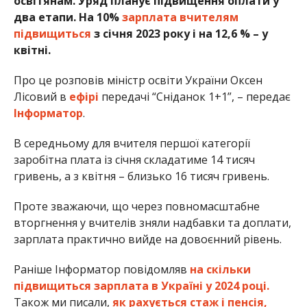
освітянам. Уряд планує підвищення оплати у
два етапи. На 10%
зарплата вчителям
підвищиться
з січня 2023 року і на 12,6 % – у
квітні.
Про це розповів міністр освіти України Оксен
Лісовий в
ефірі
передачі “Сніданок 1+1”, – передає
Інформатор
.
В середньому для вчителя першої категорії
заробітна плата із січня складатиме 14 тисяч
гривень, а з квітня – близько 16 тисяч гривень.
Проте зважаючи, що через повномасштабне
вторгнення у вчителів зняли надбавки та доплати,
зарплата практично вийде на довоєнний рівень.
Раніше Інформатор повідомляв
на скільки
підвищиться зарплата в Україні у 2024 році.
Також ми писали,
як рахується стаж і пенсія,