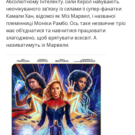
Абсолютному Інтелекту. сили Керол набувають
неочікуваного зв’язку із силами її супер-фанатки
Камали Хан, відомої як Міз Марвел, і названої
племінниці Моніки Рамбо. Ось таке незвичне тріо
має об’єднатися та навчитися працювати
злагоджено, щоб врятувати всесвіт. А
називатимуть їх Марвели.