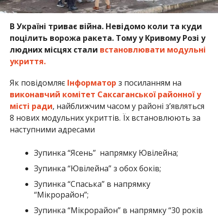
В Україні триває війна. Невідомо коли та куди
поцілить ворожа ракета. Тому у Кривому Розі у
людних місцях стали
встановлювати модульні
укриття.
Як повідомляє
Інформатор
з посиланням на
виконавчий комітет Саксаганської районної у
місті ради
, найближчим часом у районі з’являться
8 нових модульних укриттів. Їх встановлюють за
наступними адресами
Зупинка “Ясень” напрямку Ювілейна;
Зупинка “Ювілейна” з обох боків;
Зупинка “Спаська” в напрямку
“Мікрорайон”;
Зупинка “Мікрорайон” в напрямку “30 років