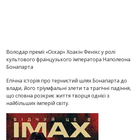
Володар премії «Оскар» Хоакін Фенікс у ролі
культового французького імператора Наполеона
Бонапарта
Епічна історія про тернистий шлях Бонапарта до
влади, його тріумфальні злети та трагічні падіння,
що сповна розкриє життя творця однієї з
найбільших імперій світу.