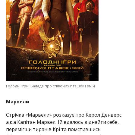
Голодні ігри: Балада про співочих пташок і змій
Марвели
Стрічка «Марвели» розказує про Керол Денверс,
а.к.а Капітан Марвел. Їй вдалось віднайти себе,
перемігши тиранів Крі та помстившись