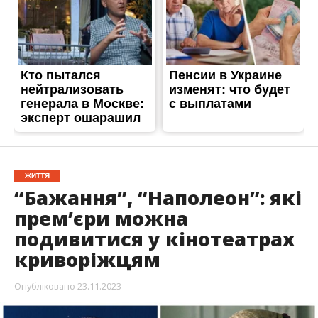
ЖИТТЯ
“Бажання”, “Наполеон”: які
прем’єри можна
подивитися у кінотеатрах
криворіжцям
Опубліковано
23.11.2023