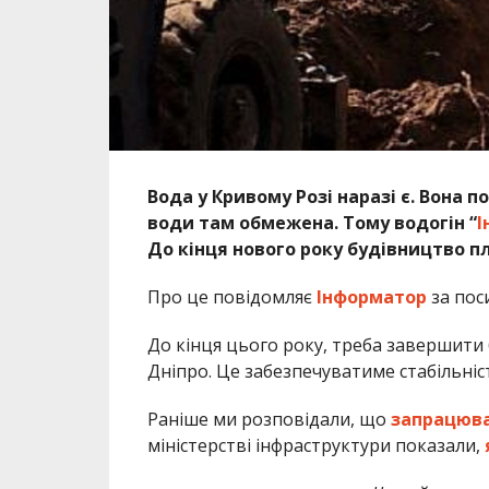
Вода у Кривому Розі наразі є. Вона 
води там обмежена. Тому водогін “
І
До кінця нового року будівництво 
Про це повідомляє
Інформатор
за пос
До кінця цього року, треба завершити
Дніпро. Це забезпечуватиме стабільніст
Раніше ми розповідали, що
запрацював
міністерстві інфраструктури показали,