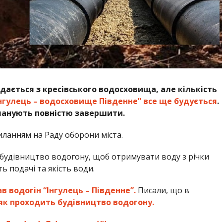
подається з кресівського водосховища, але кількість
нгулець – водосховище Південне” все ще будується
.
планують повністю завершити.
иланням на Раду оборони міста.
 будівництво водогону, щоб отримувати воду з річки
ь подачі та якість води.
 водогін “Інгулець – Південне”.
Писали, що в
як проходить будівництво водогону.