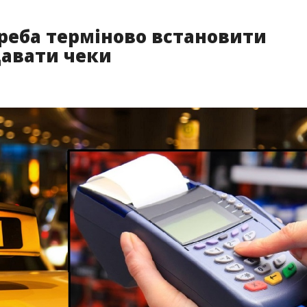
треба терміново встановити
давати чеки