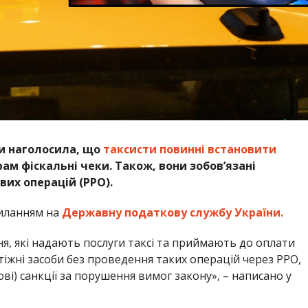
и наголосила, що
таксисти повинні встановити
м фіскальні чеки. Також, вони зобовʼязані
их операцій (РРО).
иланням на
Державну податкову службу України.
ня, які надають послуги таксі та приймають до оплати
тіжні засоби без проведення таких операцій через РРО,
ві) санкції за порушення вимог закону», – написано у