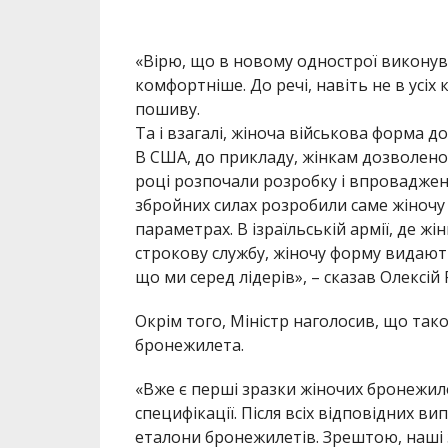
«Вірю, що в новому однострої виконуват
комфортніше. До речі, навіть не в усіх
пошиву.
Та і взагалі, жіноча військова форма д
В США, до прикладу, жінкам дозволено с
році розпочали розробку і впроваджен
збройних силах розробили саме жіночу 
параметрах. В ізраїльській армії, де ж
строкову службу, жіночу форму видають
що ми серед лідерів», – сказав Олексій 
Окрім того, Міністр наголосив, що та
бронежилета.
«Вже є перші зразки жіночих бронежилет
специфікації. Після всіх відповідних 
еталони бронежилетів. Зрештою, наші 