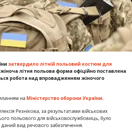
аїни
затвердило літній польовий костюм для
жіноча літня польова форма офіційно поставлена
ться робота над впровадженням жіночого
иланням на
Міністерство оборони України.
лексія Резнікова, за результатами військових
ього польового для військовослужбовиць, було
 даний вид речового забезпечення.