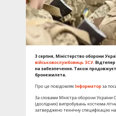
3 серпня, Міністерство оборони Укр
військовослужбовиць ЗСУ.
Відтепер 
на забезпечення. Також продовжує
бронежилета.
Про це повідомляє
Інформатор
за пос
За словами Міністра оборони України О
(дослідних) випробувань костюма літн
затверджено технічну специфікацію на