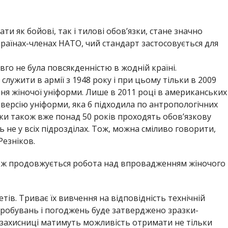
и як бойові, так і тилові обов’язки, стане значно
 країнах-членах НАТО, чий стандарт застосовується для
овго не була повсякденністю в жодній країні.
лужити в армії з 1948 року і при цьому тільки в 2009
ня жіночої уніформи. Лише в 2011 році в американських
версію уніформи, яка б підходила по антропологічних
інки також вже понад 50 років проходять обов’язкову
 не у всіх підрозділах. Тож, можна сміливо говорити,
Резніков.
кож продовжується робота над впровадженням жіночого
ів. Триває їх вивчення на відповідність технічній
випробувань і погоджень буде затверджено зразки-
захисниці матимуть можливість отримати не тільки