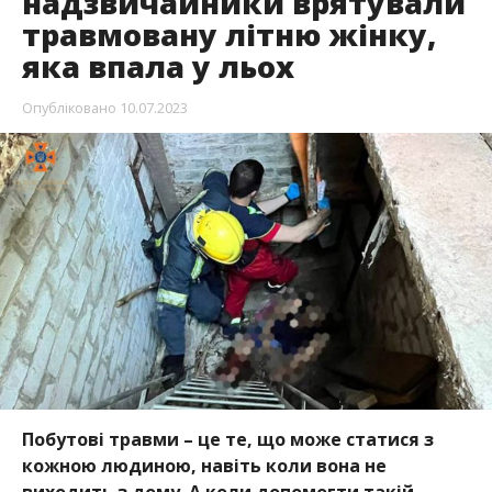
надзвичайники врятували
травмовану літню жінку,
яка впала у льох
Опубліковано
10.07.2023
Побутові травми – це те, що може статися з
кожною людиною, навіть коли вона не
виходить з дому. А коли допомогти такій