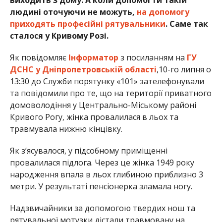
людині оточуючи не можуть,
на допомогу
приходять професійні рятувальники
. Саме так
сталося у Кривому Розі.
Як повідомляє
Інформатор
з посиланням на
ГУ
ДСНС у Дніпропетровській області
,10-го липня о
13:30 до Служби порятунку «101» зателефонували
та повідомили про те, що на території приватного
домоволодіння у Центрально-Міському районі
Кривого Рогу, жінка провалилася в льох та
травмувала нижню кінцівку.
Як з’ясувалося, у підсобному приміщенні
провалилася підлога. Через це жінка 1949 року
народження впала в льох глибиною приблизно 3
метри. У результаті пенсіонерка зламала ногу.
Надзвичайники за допомогою твердих нош та
рятувальної мотузки дістали травмовану на