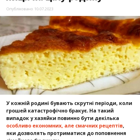
Опубліковано
10.07.2023
У кожній родині бувають скрутні періоди, коли
грошей катастрофічно бракує. На такий
випадок у хазяйки повинно бути декілька
особливо економних, але смачних рецептів
,
яки дозволять протриматися до поповнення