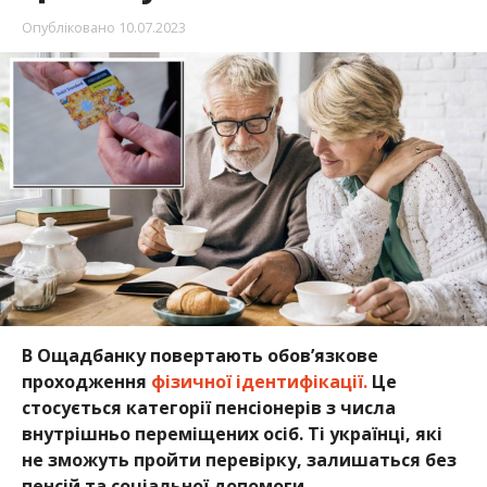
Опубліковано
10.07.2023
В Ощадбанку повертають обов’язкове
проходження
фізичної ідентифікації.
Це
стосується категорії пенсіонерів з числа
внутрішньо переміщених осіб. Ті українці, які
не зможуть пройти перевірку, залишаться без
пенсій та соціальної допомоги.