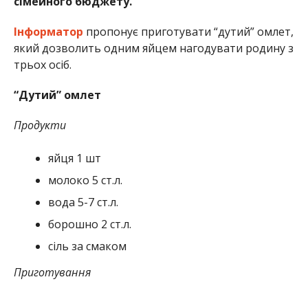
сімейного бюджету.
Інформатор
пропонує приготувати “дутий” омлет,
який дозволить одним яйцем нагодувати родину з
трьох осіб.
“Дутий” омлет
Продукти
яйця 1 шт
молоко 5 ст.л.
вода 5-7 ст.л.
борошно 2 ст.л.
сіль за смаком
Приготування