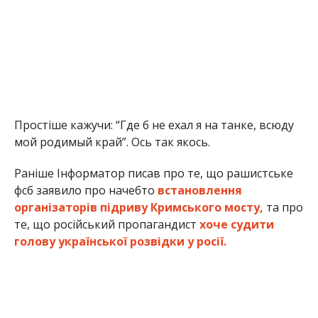
Простіше кажучи: “Где б не ехал я на танке, всюду
мой родимый край”. Ось так якось.
Раніше Інформатор писав про те, що рашистське
фсб заявило про начебто
встановлення
організаторів підриву Кримського мосту,
та про
те, що російський пропагандист
хоче судити
голову української розвідки у росії.