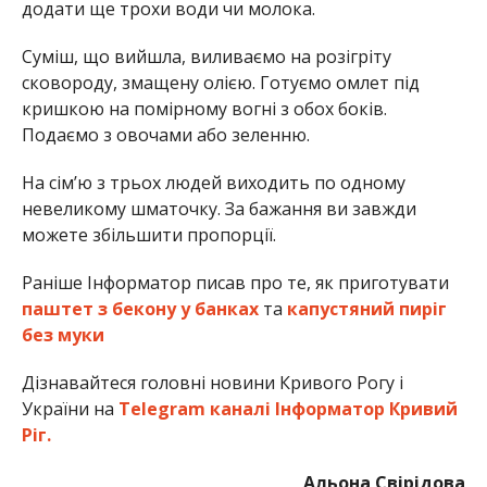
додати ще трохи води чи молока.
Суміш, що вийшла, виливаємо на розігріту
сковороду, змащену олією. Готуємо омлет під
кришкою на помірному вогні з обох боків.
Подаємо з овочами або зеленню.
На сім’ю з трьох людей виходить по одному
невеликому шматочку. За бажання ви завжди
можете збільшити пропорції.
Раніше Інформатор писав про те, як приготувати
паштет з бекону у банках
та
капустяний пиріг
без муки
Дізнавайтеся головні новини Кривого Рогу і
України на
Telegram каналі Інформатор Кривий
Ріг.
Альона Свірідова