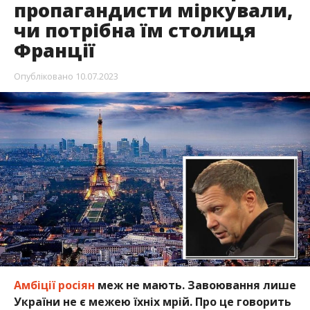
пропагандисти міркували,
чи потрібна їм столиця
Франції
Опубліковано
10.07.2023
Амбіції росіян
меж не мають. Завоювання лише
України не є межею їхніх мрій. Про це говорить