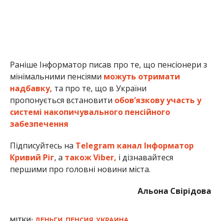
Раніше Інформатор писав про те, що пенсіонери з
мінімальними пенсіями
можуть отримати
надбавку,
та про те, що в України
пропонується встановити
обов’язкову участь у
системі накопичувального пенсійного
забезпечення
Підписуйтесь на
Telegram канал Інформатор
Кривий Ріг
, а
також Viber,
і дізнавайтеся
першими про головні новини міста.
Альона Свірідова
МІТКИ:
ДЕНЬГИ
,
ПЕНСИЯ
,
УКРАИНА