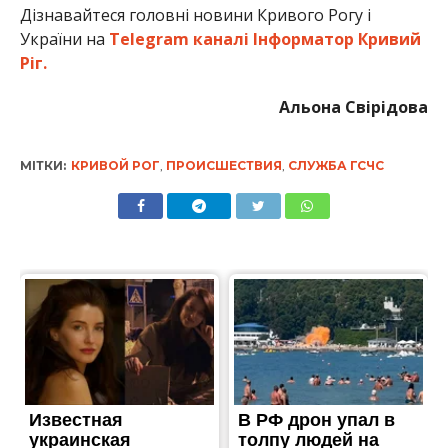
Дізнавайтеся головні новини Кривого Рогу і
України на
Telegram каналі Інформатор Кривий
Ріг.
Альона Свірідова
МІТКИ:
КРИВОЙ РОГ
,
ПРОИСШЕСТВИЯ
,
СЛУЖБА ГСЧС