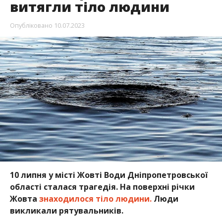
витягли тіло людини
Опубліковано
10.07.2023
10 липня у місті Жовті Води Дніпропетровської
області сталася трагедія. На поверхні річки
Жовта
знаходилося тіло людини.
Люди
викликали рятувальників.