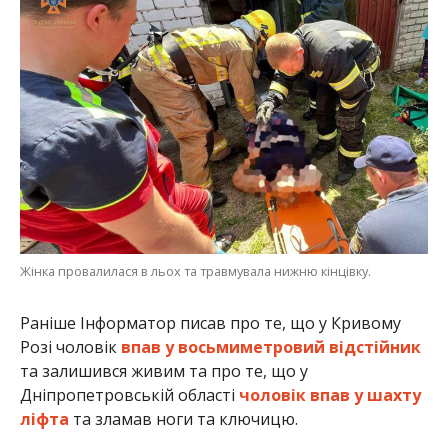
Жінка провалилася в льох та травмувала нижню кінцівку.
Раніше Інформатор писав про те, що у Кривому
Розі чоловік
впав у восьмиметровий відстійник
та залишився живим та про те, що у
Дніпропетровській області
чоловік впав у шахту
ліфта
та зламав ноги та ключицю.