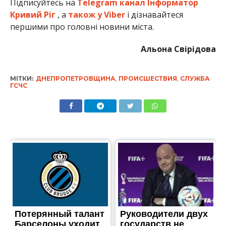
Підписуйтесь на
Telegram канал Інформатор
Кривий Ріг
, а
також у Viber
і дізнавайтеся
першими про головні новини міста.
Альона Свірідова
МІТКИ:
ДНЕПРОПЕТРОВЩИНА
,
ПРОИСШЕСТВИЯ
,
СЛУЖБА
ГСЧС