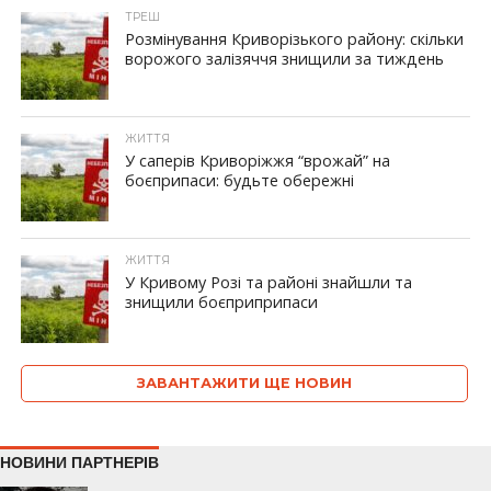
ТРЕШ
Розмінування Криворізького району: скільки
ворожого залізяччя знищили за тиждень
ЖИТТЯ
У саперів Криворіжжя “врожай” на
боєприпаси: будьте обережні
ЖИТТЯ
У Кривому Розі та районі знайшли та
знищили боєприприпаси
ЗАВАНТАЖИТИ ЩЕ НОВИН