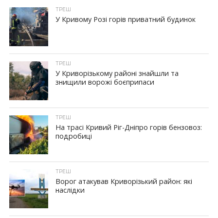
ТРЕШ
У Кривому Розі горів приватний будинок
ТРЕШ
У Криворізькому районі знайшли та
знищили ворожі боєприпаси
ТРЕШ
На трасі Кривий Ріг-Дніпро горів бензовоз:
подробиці
ТРЕШ
Ворог атакував Криворізький район: які
наслідки