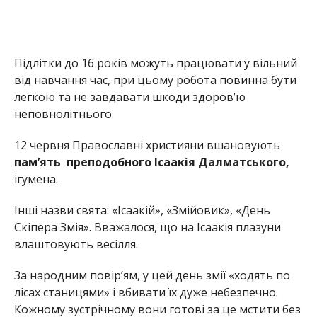
Підлітки до 16 років можуть працювати у вільний
від навчання час, при цьому робота повинна бути
легкою та не завдавати шкоди здоров’ю
неповнолітнього.
12 червня Православні християни вшановують
пам’ять преподобного Ісаакія Далматського,
ігумена.
Інші назви свята: «Ісаакій», «Змійовик», «День
Скіпера Змія». Вважалося, що на Ісаакія плазуни
влаштовують весілля.
За народним повір’ям, у цей день змії «ходять по
лісах станицями» і вбивати їх дуже небезпечно.
Кожному зустрічному вони готові за це мстити без