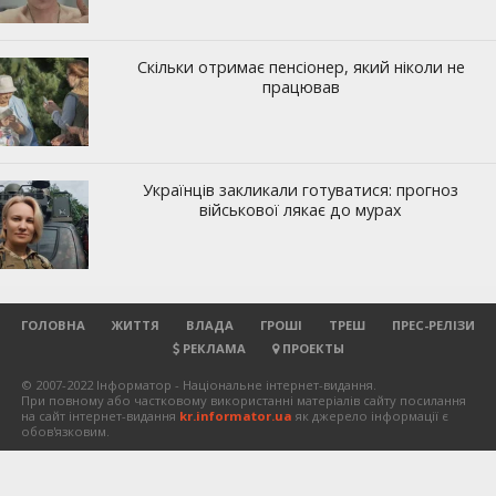
ГОЛОВНА
ЖИТТЯ
ВЛАДА
ГРОШІ
ТРЕШ
ПРЕС-РЕЛІЗИ
РЕКЛАМА
ПРОЕКТЫ
© 2007-2022 Інформатор - Національне інтернет-видання.
При повному або частковому використанні матеріалів сайту посилання
на сайт інтернет-видання
kr.informator.ua
як джерело інформації є
обов'язковим.