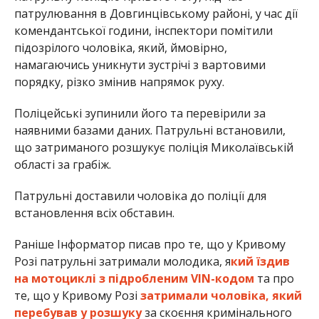
патрулювання в Довгинцівському районі, у час дії
комендантської години, інспектори помітили
підозрілого чоловіка, який, ймовірно,
намагаючись уникнути зустрічі з вартовими
порядку, різко змінив напрямок руху.
Поліцейські зупинили його та перевірили за
наявними базами даних. Патрульні встановили,
що затриманого розшукує поліція Миколаївській
області за грабіж.
Патрульні доставили чоловіка до поліції для
встановлення всіх обставин.
Раніше Інформатор писав про те, що у Кривому
Розі патрульні затримали молодика, я
кий їздив
на мотоциклі з підробленим VIN-кодом
та про
те, що у Кривому Розі
затримали чоловіка, який
перебував у розшуку
за скоєння кримінального