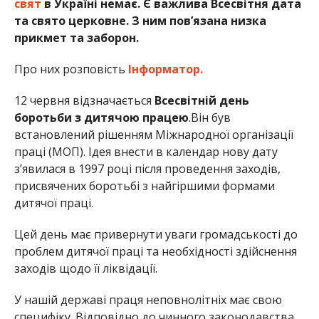
свят
в Україні немає. Є важлива Всесвітня дата
та свято церковне. З ним пов’язана низка
прикмет та заборон.
Про них розповість
Інформатор.
12 червня відзначається
Всесвітній день
боротьби з дитячою працею
.Він був
встановлений рішенням Міжнародної організації
праці (МОП). Ідея внести в календар нову дату
з’явилася в 1997 році після проведення заходів,
присвячених боротьбі з найгіршими формами
дитячої праці.
Цей день має привернути уваги громадськості до
проблем дитячої праці та необхідності здійснення
заходів щодо її ліквідації.
У нашій державі праця неповнолітніх має свою
специфіку. Відповідно до чинного законодавства