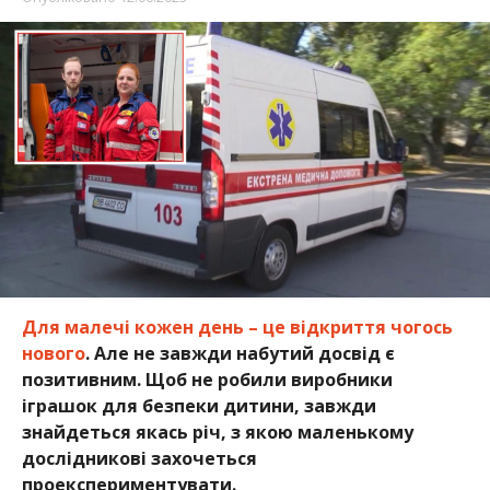
Для малечі кожен день – це відкриття чогось
нового
. Але не завжди набутий досвід є
позитивним. Щоб не робили виробники
іграшок для безпеки дитини, завжди
знайдеться якась річ, з якою маленькому
дослідникові захочеться
проекспериментувати.