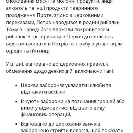
споживання м’ясні та молочні продукти, яйця,
алкоголь та інші продукти тваринного
походження. Проте, з
гідно з церковними
переказами, Петро народився в родині рибалки.
Тому в народі його вважали покровителем
рибалок. З цієї причини в Церкві дозволяють
вірянам вживати в Петрів піст рибу в усі дні, крім
середи та п’ятниці.
У ці дні, відповідно до церковних правил, є
обмеження щодо деяких дій, включаючи такі:
Церква забороняє укладати шлюби та
відзначати весілля.
Існують заборони на позичання грошей або
вимогу відмовитися від цього виду
фінансових операцій.
Відповідно до церковних звичаїв,
заборонено стригти волосся, щоб показати