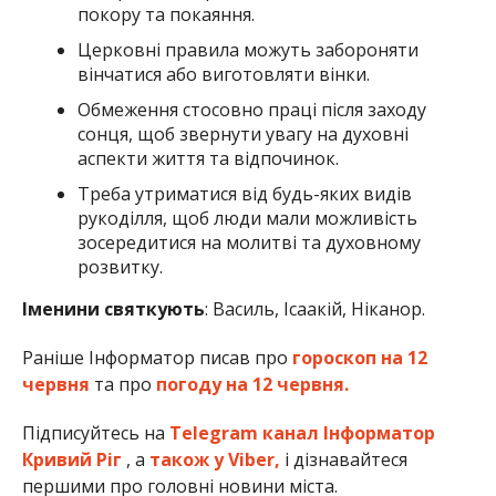
покору та покаяння.
Церковні правила можуть забороняти
вінчатися або виготовляти вінки.
Обмеження стосовно праці після заходу
сонця, щоб звернути увагу на духовні
аспекти життя та відпочинок.
Треба утриматися від будь-яких видів
рукоділля, щоб люди мали можливість
зосередитися на молитві та духовному
розвитку.
Іменини святкують
:
Василь, Ісаакій, Ніканор.
Раніше Інформатор писав про
гороскоп на 12
червня
та про
погоду на 12 червня.
Підписуйтесь на
Telegram канал Інформатор
Кривий Ріг
, а
також у Viber,
і дізнавайтеся
першими про головні новини міста.