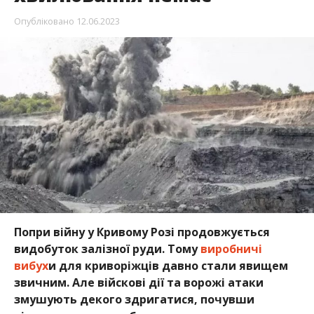
Опубліковано
12.06.2023
Попри війну у Кривому Розі продовжується
видобуток залізної руди. Тому
виробничі
вибух
и для криворіжців давно стали явищем
звичним. Але війскові дії та ворожі атаки
змушують декого здригатися, почувши