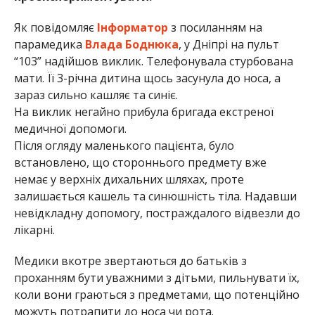
Як повідомляє
Інформатор
з посиланням на
парамедика
Влада Боднюка
, у Дніпрі на пульт
“103” надійшов виклик. Телефонувала стурбована
мати. Її 3-річна дитина щось засунула до носа, а
зараз сильно кашляє та синіє.
На виклик негайно прибула бригада екстреної
медичної допомоги.
Після огляду маленького пацієнта, було
встановлено, що стороннього предмету вже
немає у верхніх дихальних шляхах, проте
залишається кашель та синюшність тіла. Надавши
невідкладну допомогу, постраждалого відвезли до
лікарні.
Медики вкотре звертаються до батьків з
проханням бути уважними з дітьми, пильнувати їх,
коли вони граються з предметами, що потенційно
можуть потрапити до носа чи рота.