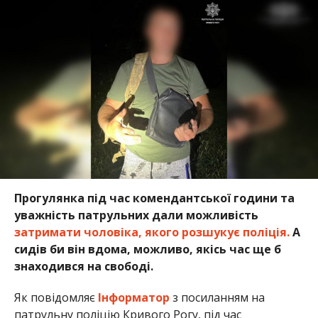
Прогулянка під час комендантської години та
уважність патрульних дали можливість
затримати чоловіка, якого розшукує поліція.
А
сидів би він вдома, можливо, якісь час ще б
знаходився на свободі.
Як повідомляє
Інформатор
з посиланням на
патрульну поліцію Кривого Рогу, під час