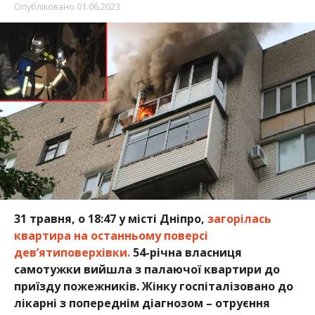
Опубліковано
01.06.2023
31 травня, о 18:47 у місті Дніпро,
загорілась
квартира на останньому поверсі
дев’ятиповерхівки.
54-річна власниця
самотужки вийшла з палаючої квартири до
приїзду пожежників. Жінку госпіталізовано до
лікарні з попереднім діагнозом – отруєння