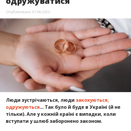
одружуватися
Опубліковано
01.06.2023
Люди зустрічаються, люди
закохуються,
одружуються
… Так було й буде в Україні (й не
тільки). Але у кожній країні є випадки, коли
вступати у шлюб заборонено законом.