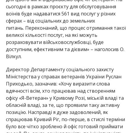
сьогодні в рамках проєкту для обслуговування
воїнів буде надаватися 561 вид
послуг у різних
сферах – від соціальних до земельних
питань. Переконаний, що процес отримання такої
великої кількості послуг, на які можуть
розраховувати військовослужбовці, буде
доступним, ефективним та дієвим» – наголосив О.
Вілкул.
Директор Департаменту соціального захисту
Міністерства у справах ветеранів України Руслан
Приходько, зазначив: «Хочу виразити слова
вдячності всім, хто працював над створенням
офісу «Я-Ветеран» у Кривому Розі, міській владі та
обласній владі, за те, що проявили таку активну
позицію. Насправді я дуже задоволений, як
спрацював Кривий Ріг, по-перше, в стислі терміни
було все чітко зроблено й офіс готовий приймати