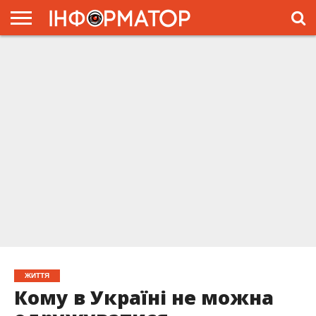
ГОЛОВНА
ЖИТТЯ
ВЛАДА
ГРОШІ
ТРЕШ
ПРЕС-
РЕЛІЗИ
РЕКЛАМА
ПРОЕКТЫ
ЖИТТЯ
Кому в Україні не можна