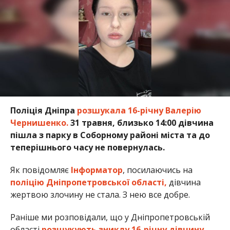
Поліція Дніпра
розшукала 16-річну Валерію
Чернишенко.
31 травня, близько 14:00 дівчина
пішла з парку в Соборному районі міста та до
теперішнього часу не повернулась.
Як повідомляє
Інформатор
, посилаючись на
поліцію Дніпропетровської області,
дівчина
жертвою злочину не стала. З нею все добре.
Раніше ми розповідали, що у Дніпропетровській
області
розшукують зниклу 16-річну дівчину.