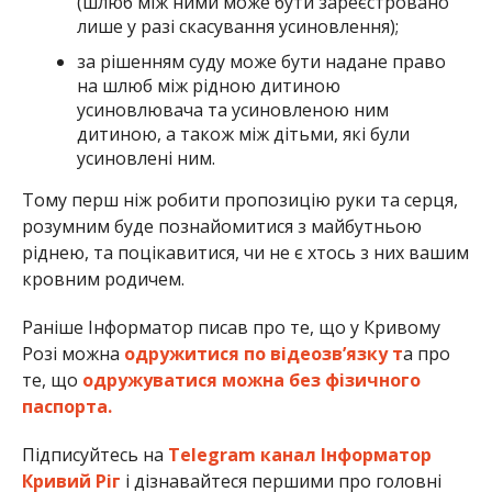
(шлюб між ними може бути зареєстровано
лише у разі скасування усиновлення);
за рішенням суду може бути надане право
на шлюб між рідною дитиною
усиновлювача та усиновленою ним
дитиною, а також між дітьми, які були
усиновлені ним.
Тому перш ніж робити пропозицію руки та серця,
розумним буде познайомитися з майбутньою
ріднею, та поцікавитися, чи не є хтось з них вашим
кровним родичем.
Раніше Інформатор писав про те, що у Кривому
Розі можна
одружитися по відеозв’язку т
а про
те, що
одружуватися можна без фізичного
паспорта.
Підписуйтесь на
Telegram канал Інформатор
Кривий Ріг
і дізнавайтеся першими про головні