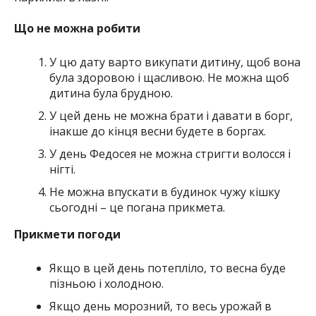
Що не можна робити
У цю дату варто викупати дитину, щоб вона
була здоровою і щасливою. Не можна щоб
дитина була брудною.
У цей день не можна брати і давати в борг,
інакше до кінця весни будете в боргах.
У день Федосея не можна стригти волосся і
нігті.
Не можна впускати в будинок чужу кішку
сьогодні – це погана прикмета.
Прикмети погоди
Якщо в цей день потепліло, то весна буде
пізньою і холодною.
Якщо день морозний, то весь урожай в