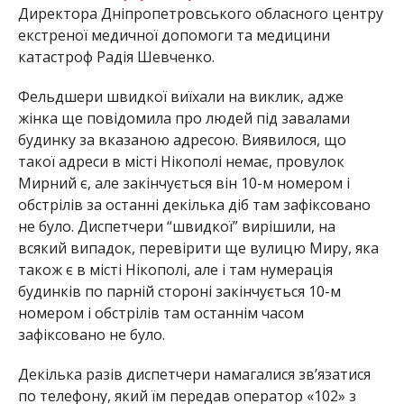
Директора Дніпропетровського обласного центру
екстреної медичної допомоги та медицини
катастроф Радія Шевченко.
Фельдшери швидкої виїхали на виклик, адже
жінка ще повідомила про людей під завалами
будинку за вказаною адресою. Виявилося, що
такої адреси в місті Нікополі немає, провулок
Мирний є, але закінчується він 10-м номером і
обстрілів за останні декілька діб там зафіксовано
не було. Диспетчери “швидкої” вирішили, на
всякий випадок, перевірити ще вулицю Миру, яка
також є в місті Нікополі, але і там нумерація
будинків по парній стороні закінчується 10-м
номером і обстрілів там останнім часом
зафіксовано не було.
Декілька разів диспетчери намагалися зв’язатися
по телефону, який їм передав оператор «102» з