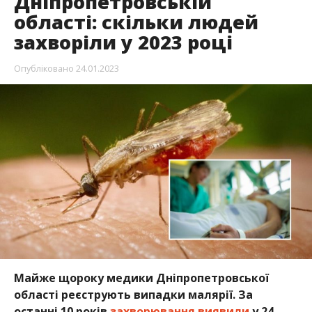
Дніпропетровській
області: скільки людей
захворіли у 2023 році
Опубліковано
24.01.2023
Майже щороку медики Дніпропетровської
області реєструють випадки малярії. За
останні 10 років
захворювання виявили
у 24