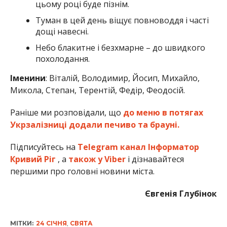
цьому році буде пізнім.
Туман в цей день віщує повноводдя і часті
дощі навесні.
Небо блакитне і безхмарне – до швидкого
похолодання.
Іменини
: Віталій, Володимир, Йосип, Михайло,
Микола, Степан, Терентій, Федір, Феодосій.
Раніше ми розповідали, що
до меню в потягах
Укрзалізниці додали печиво та брауні.
Підписуйтесь на
Telegram канал Інформатор
Кривий Ріг
, а
також у Viber
і дізнавайтеся
першими про головні новини міста.
Євгенія Глубінок
МІТКИ:
24 СІЧНЯ
,
СВЯТА