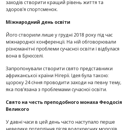
заходів створити кращий рівень життя та
здоров’я спортсменок.
Міжнародний день освіти
Його створили лише у грудні 2018 року під час
міжнародної конференції. На ній обговорювали
різноманітні проблеми сучасної освіти і відбулася
вона в Брюсселі.
Запропонували створити свято представники
африканської країни Нігерії. Ідея була такою:
щороку 24 січня проводити заходи на певну тему,
яка пов’язана з проблемами сучасної освіти.
Свято на честь преподобного монаха Феодосія
Великого
У давні часи в цей день часто наступало перше
невелике потепління після водохресних морозів,