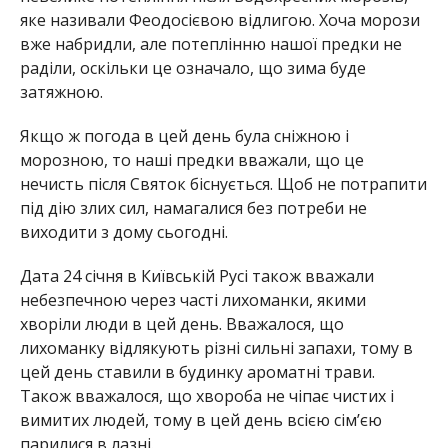
яке називали Феодосієвою відлигою. Хоча морози
вже набридли, але потеплінню нашої предки не
раділи, оскільки це означало, що зима буде
затяжною.
Якщо ж погода в цей день була сніжною і
морозною, то наші предки вважали, що це
нечисть після Святок біснується. Щоб не потрапити
під дію злих сил, намагалися без потреби не
виходити з дому сьогодні.
Дата 24 січня в Київській Русі також вважали
небезпечною через часті лихоманки, якими
хворіли люди в цей день. Вважалося, що
лихоманку відлякують різні сильні запахи, тому в
цей день ставили в будинку ароматні трави.
Також вважалося, що хвороба не чіпає чистих і
вимитих людей, тому в цей день всією сім’єю
парилися в лазні.