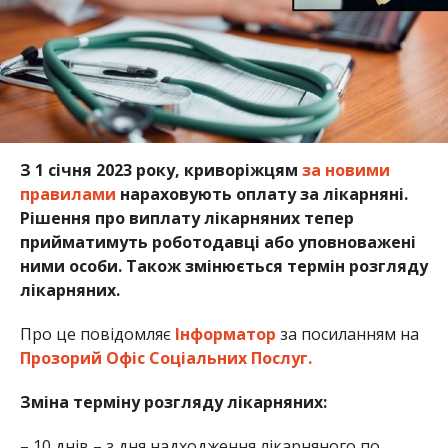
З 1 січня 2023 року, криворіжцям
за новими
правилами
нараховують оплату за лікарняні.
Рішення про виплату лікарняних тепер
прийматимуть роботодавці або уповноважені
ними особи. Також змінюється термін розгляду
лікарняних.
Про це повідомляє
Інформатор
за посиланням на
Прозорий Офіс Соціальних Послуг.
Зміна терміну розгляду лікарняних:
– 10 днів – з дня надходження лікарняного по