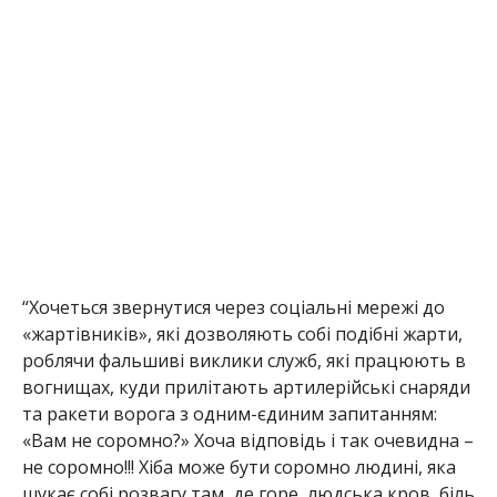
“Хочеться звернутися через соціальні мережі до
«жартівників», які дозволяють собі подібні жарти,
роблячи фальшиві виклики служб, які працюють в
вогнищах, куди прилітають артилерійські снаряди
та ракети ворога з одним-єдиним запитанням:
«Вам не соромно?» Хоча відповідь і так очевидна –
не соромно!!! Хіба може бути соромно людині, яка
шукає собі розвагу там, де горе, людська кров, біль