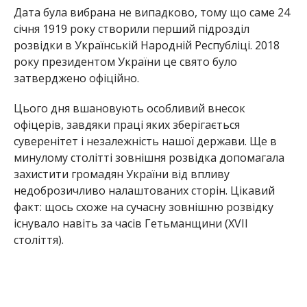
Дата була вибрана не випадково, тому що саме 24
січня 1919 року створили перший підрозділ
розвідки в Українській Народній Республіці. 2018
року президентом України це свято було
затверджено офіційно.
Цього дня вшановують особливий внесок
офіцерів, завдяки праці яких зберігається
суверенітет і незалежність нашої держави. Ще в
минулому столітті зовнішня розвідка допомагала
захистити громадян України від впливу
недоброзичливо налаштованих сторін. Цікавий
факт: щось схоже на сучасну зовнішню розвідку
існувало навіть за часів Гетьманщини (XVII
століття).