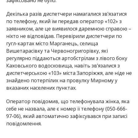
зафіксовано не було.
Декілька разів диспетчери намагалися зв’язатися
по телефону, який їм передав оператор «102» з
заявником, але це виявилося даремною справою –
ніхто не відповідав. Перевірили диспетчери по
гугл-картах місто Марганець, селища
Вишетарасівку та Червоногригорівку, які
регулярно піддаються артобстрілам з лівого боку
Каховського водосховища, навіть зв’язалися з
диспетчерською «103» міста Запоріжжя, але ніде не
знайдено потерпілих на провулку Мирному у
вказаних населених пунктах.
Оператор повідомив, що телефонувала жінка, яка
себе не назвала, але є номер її телефону (050-666-
97-06), який автоматично зафіксувався при записі
повідомлення.