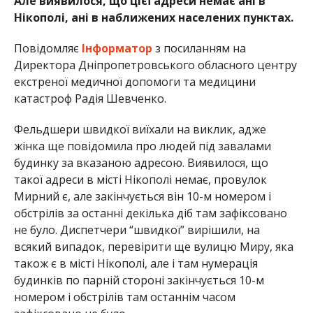
Але виявилося, що цієї адреси немає ані в
Нікополі, ані в наближених населених пунктах.
Повідомляє
Інформатор
з посиланням на
Директора Дніпропетровського обласного центру
екстреної медичної допомоги та медицини
катастроф Радія Шевченко.
Фельдшери швидкої виїхали на виклик, адже
жінка ще повідомила про людей під завалами
будинку за вказаною адресою. Виявилося, що
такої адреси в місті Нікополі немає, провулок
Мирний є, але закінчується він 10-м номером і
обстрілів за останні декілька діб там зафіксовано
не було. Диспетчери “швидкої” вирішили, на
всякий випадок, перевірити ще вулицю Миру, яка
також є в місті Нікополі, але і там нумерація
будинків по парній стороні закінчується 10-м
номером і обстрілів там останнім часом