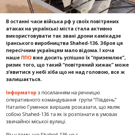
В останні часи війська рф у своїх повітряних
атаках на українські міста стала активно
використовувати так звані дрони камікадзе
іранського виробництва Shahed-136. Зброя ця
пересічним українцям мало відома. І хоча
наше
ППО
вже досить успішно їх “приземлює”,
ризик того, що такий “повітряний хижак” може
з’явитися у небі хіба що не над головою, все ж
залишається.
Інформатор
з посиланням на речницю
оперативного командування групи “Південь”
Наталію Гуменюк вирішив розказати, що являє
собою Shahed-136 та як їх розпізнати в умовах
звичайної міської вулиці.
Річ у тому, що Shahed-136 не є