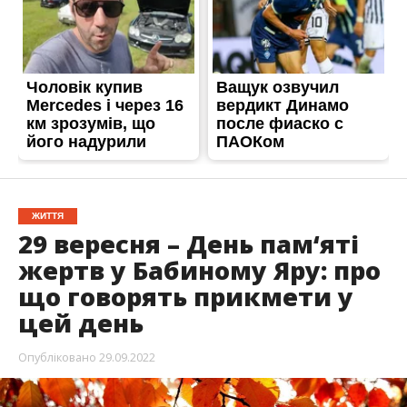
ЖИТТЯ
29 вересня – День пам‘яті
жертв у Бабиному Яру: про
що говорять прикмети у
цей день
Опубліковано
29.09.2022