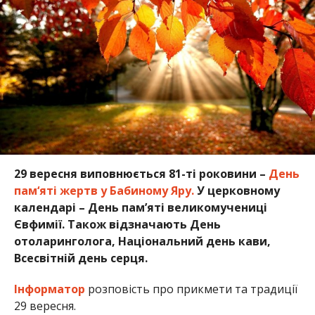
29 вересня виповнюється 81-ті роковини –
День
пам‘яті жертв у Бабиному Яру.
У церковному
календарі – День пам’яті великомучениці
Євфимії. Також відзначають День
отоларинголога,
Національний день кави,
Всесвітній день серця.
Інформатор
розповість про прикмети та традиції
29 вересня.