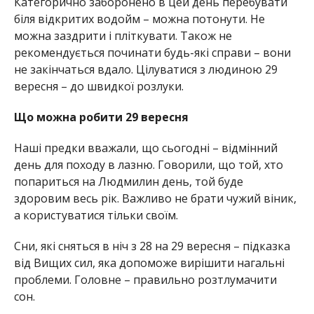
Категорично заборонено в цей день перебувати
біля відкритих водойм – можна потонути. Не
можна заздрити і пліткувати. Також не
рекомендується починати будь-які справи – вони
не закінчаться вдало. Цілуватися з людиною 29
вересня – до швидкої розлуки.
Що можна робити 29 вересня
Наші предки вважали, що сьогодні – відмінний
день для походу в лазню. Говорили, що той, хто
попариться на Людмилин день, той буде
здоровим весь рік. Важливо не брати чужий віник,
а користуватися тільки своїм.
Сни, які сняться в ніч з 28 на 29 вересня – підказка
від Вищих сил, яка допоможе вирішити нагальні
проблеми. Головне – правильно розтлумачити
сон.