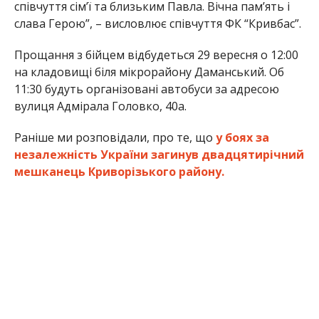
співчуття сім’ї та близьким Павла. Вічна пам’ять і
слава Герою”, – висловлює співчуття ФК “Кривбас”.
Прощання з бійцем відбудеться 29 вересня о 12:00
на кладовищі біля мікрорайону Даманський. Об
11:30 будуть організовані автобуси за адресою
вулиця Адмірала Головко, 40а.
Раніше ми розповідали, про те, що
у боях за
незалежність України загинув двадцятирічний
мешканець Криворізького району.