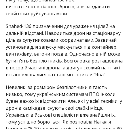
високотехнологічною зброєю, але завдавати
серйозних руйнувань може.
Shahed-136 призначений для ураження цілей на
дальній відстані. Наводиться дрон на стаціонарну
ціль за супутниковими координатами. Зазвичай
установка для запуску маскується під контейнер,
вантажівку, вагони поїздів. Одночасно в ній може
бути п’ять безпілотників. Боєголовка розташована
в носовій частині дрона, а двигун схожий на ті, які
встановлювалися на старі мотоцикли “Ява”.
Невеликі за розміром безпілотники літають
низько, тому українським системам ППО інколи
буває важко їх відстежити. Але, як і у всієї техніки, у
дронів камікадзе існують свої слабкі місця.
Українські військові спеціалісти вже знайшли їх,
тому успішно борються. Як розповіла Наталія
Гуменюк: “З 10 вересня на півдні виявили понад 30