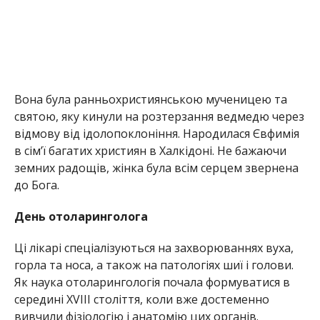
Вона була ранньохристиянською мученицею та
святою, яку кинули на розтерзання ведмедю через
відмову від ідолопоклоніння. Народилася Євфимія
в сім’ї багатих християн в Халкідоні. Не бажаючи
земних радощів, жінка була всім серцем звернена
до Бога.
День отоларинголога
Ці лікарі спеціалізуються на захворюваннях вуха,
горла та носа, а також на патологіях шиї і голови.
Як наука отоларингологія почала формуватися в
середині XVIII століття, коли вже достеменно
вивчили фізіологію і анатомію цих органів.