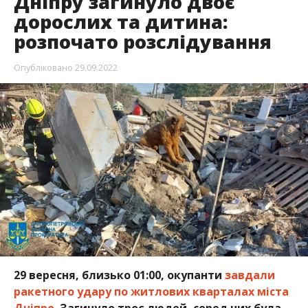
Дніпру загинуло двоє
дорослих та дитина:
розпочато розслідування
Опубліковано
29.09.2022
29 вересня, близько 01:00, окупанти
завдали
ракетного удару по житлових кварталах міста
Дніпро.
Загинуло троє людей, серед них була