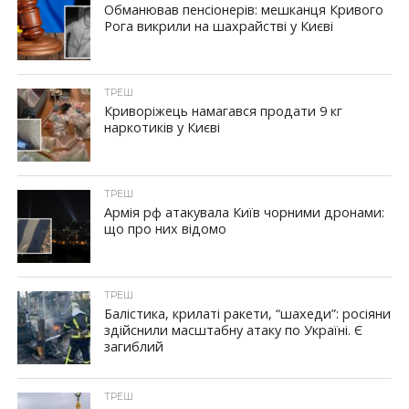
Обманював пенсіонерів: мешканця Кривого
Рога викрили на шахрайстві у Києві
ТРЕШ
Криворіжець намагався продати 9 кг
наркотиків у Києві
ТРЕШ
Армія рф атакувала Київ чорними дронами:
що про них відомо
ТРЕШ
Балістика, крилаті ракети, “шахеди”: росіяни
здійснили масштабну атаку по Україні. Є
загиблий
ТРЕШ