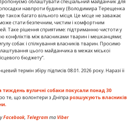
. Пропонуємо облаштувати спеціальний майданчик для
лісопосадки навпроти будинку (Володимира Терещенка
 де також багато вільного місця. Це місце не заважає
може стати безпечним, чистим і комфортним
дей. Таке рішення сприятиме: підтриманню чистоти у
ню конфліктів між власниками тварин і мешканцями;
улу собак і спілкування власників тварин. Просимо
блаштування цього майданчика в межах міської
ісцевого бюджету”.
цевий термін збіру підписів 08.01. 2026 року. Наразі її
а тиждень вуличні собаки покусали понад 30
ро те, що волонтери з Дніпра
розшукують власників
ни.
 у
Facebook
,
Telegram
та
Viber