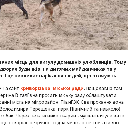
ованих місць для вигулу домашніх улюбленців. Тому
 дворах будинків, на дитячих майданчиках та у
х. І це викликає нарікання людей, що оточують.
 на сайт
Криворізької міської ради
, нещодавна там
атерина Віталіївна просить міську раду облаштувати
райні міста на мікрорайоні ПівнГЗК. Свє прохання вона
. Володимира Терещенка, парк Північний та навколо)
у собак. Через це власники тварин змушені вигулювати
, що створює незручності для мешканців і негативно