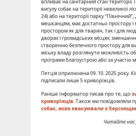
впливає на санітарний стан території
вигулу собак на території невеликої 
24) або на території парку “Північний”,
мешканцям, має достатньо простору і 
простором як для тварин, так і для лю
дворах і громадських місцях; зменшен
створенню безпечного простору для виг
міську владу розглянути можливість о
програми благоустрою або за участю м
Петція оприлюнена 09. 10. 2025 року. Кін
підписали лише 5 криворіжців.
Раніше Інформатор писав про те, що
з
криворіжців
. Також ми повідомляли п
собак, яких евакуювали з Херсонщи
Читайте нас