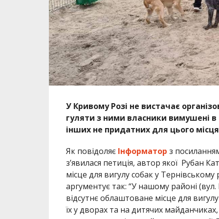
У Кривому Розі не вистачає організ
гуляти з ними власники вимушені в
інших не придатних для цього місця
Як повідоляє
Інформатор
з посиланням
з’явилася петиція, автор якої Рубан К
місце для вигулу собак у Тернівському 
аргументує так: “У нашому районі (вул
відсутнє облаштоване місце для вигул
їх у дворах та на дитячих майданчиках