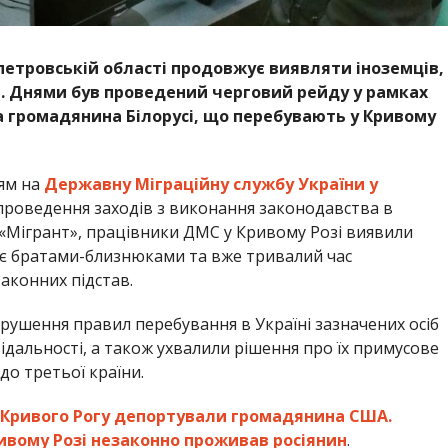
петровській області продовжує виявляти іноземців,
і. Днями був проведений черговий рейду у рамках
ва громадянина Білорусі, що перебувають у Кривому
ям на
Державну Міграційну службу України у
 проведення заходів з виконання законодавства в
 «Мігрант», працівники ДМС у Кривому Розі виявили
і є братами-близнюками та вже тривалий час
аконних підстав.
рушення правил перебування в Україні зазначених осіб
ідальності, а також ухвалили рішення про їх примусове
о третьої країни.
 Кривого Рогу депортували громадянина США.
ивому Розі незаконно проживав росіянин
.