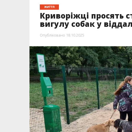
ЖИТТЯ
Криворіжці просять 
вигулу собак у відда
Опубліковано
18.10.2025