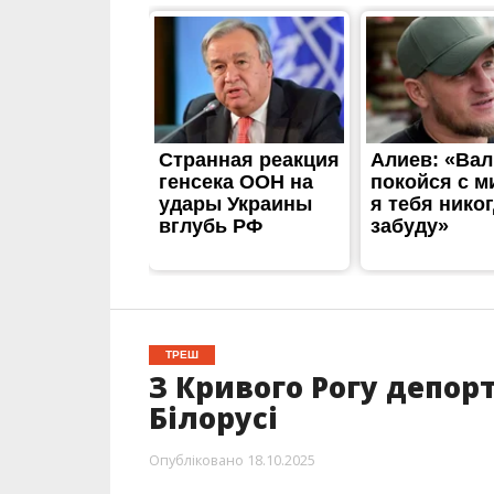
ТРЕШ
З Кривого Рогу депор
Білорусі
Опубліковано
18.10.2025