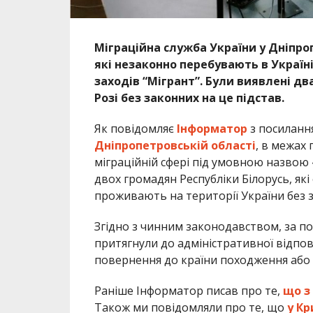
Міграційна служба України у Дніпро
які незаконно перебувають в Україн
заходів “Мігрант”. Були виявлені д
Розі без законних на це підстав.
Як повідомляє
Інформатор
з посиланн
Дніпропетровській області
, в межах
міграційній сфері під умовною назвою
двох громадян Республіки Білорусь, як
проживають на території України без з
Згідно з чинним законодавством, за по
притягнули до адміністративної відпов
повернення до країни походження або д
Раніше Інформатор писав про те,
що з
Також ми повідомляли про те, що
у Кр