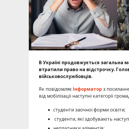
В Україні продовжується загальна мо
втратили право на відстрочку. Голо
військовослужбовців.
Як повідомляє
Інформатор
з посиланн
від мобілізації наступні категорії гром
студенти заочної форми освіти;
студенти, які здобувають наступн
неплатники аліментів;