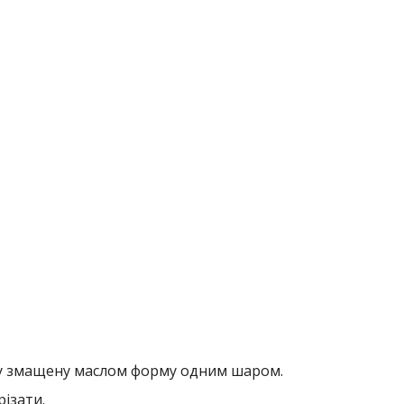
 у змащену маслом форму одним шаром.
різати.