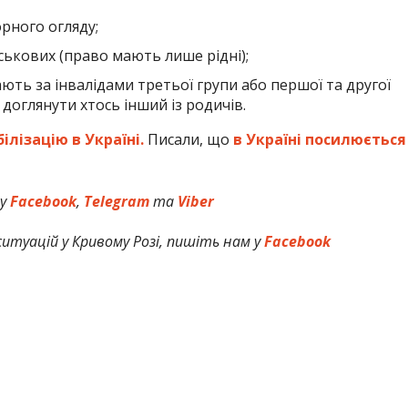
рного огляду;
ськових (право мають лише рідні);
ають за інвалідами третьої групи або першої та другої
 доглянути хтось інший із родичів.
ілізацію в Україні.
Писали, що
в Україні посилюється
 у
Facebook
,
Telegram
та
Viber
итуацій у Кривому Розі, пишіть нам у
Facebook