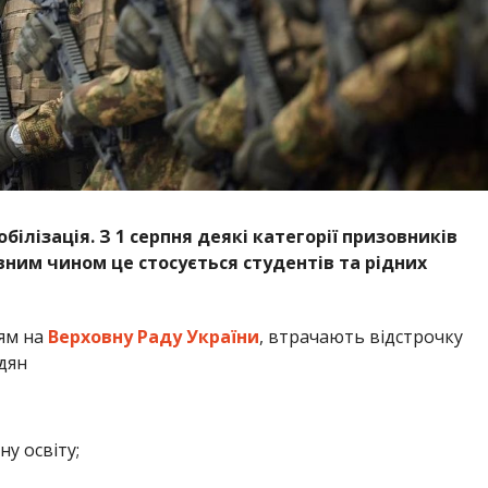
білізація. З 1 серпня деякі категорії призовників
вним чином це стосується студентів та рідних
ям на
Верховну Раду України
, втрачають відстрочку
адян
у освіту;