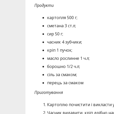
Продукти
картопля 500 г;
сметана 3 ст.л;
сир 50 г;
часник 4 зубчики;
кріп 1 пучок;
масло рослинне 1 ч.л;
борошно 1/2 ч.л;
сіль за смаком;
перець за смаком
Приготування
Картоплю почистити і викласти
Часник видавити, кріп дрібно на