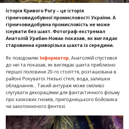
Історія Кривого Рогу – це історія
гірничовидобувної промисловості України. А
гірничовидобувна промисловість не може
існувати без шахт. Фотограф-екстремал
Анатолій Урабан-Новак показав, як виглядає
старовинна криворізька шахта із середини.
Як повідомляє
Інформатор
, Анатоляій спустився
до неї та показав,
як виглядає шахта приблизно
першої половини 20-го століття, розташована в
районі Рокуватої.
Низькі стелі, вода, залишки
обладнання… Такий антураж може сміливо
слугувати декораціями для фантастичного фільму
про казкових гномів, пригодницького бойовика
чи захоплюючого фентезі.