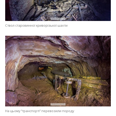
Ствол старовинної криворізької шахти
На цьому “транспорті” перевозили породу