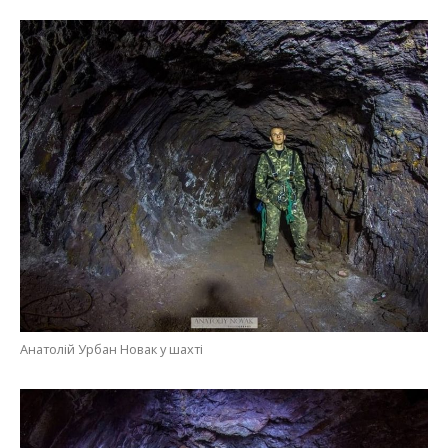
Анатолій Урбан Новак у шахті