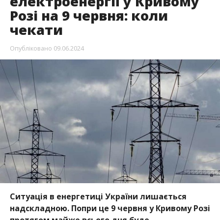
електроенергії у Кривому
Розі на 9 червня: коли
чекати
Опубліковано
09.06.2024
Ситуація в енергетиці України лишається
надскладною. Попри це 9 червня у Кривому Розі
протягом майже всього дня буде