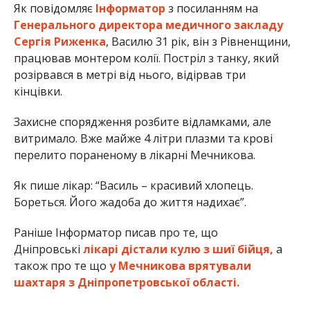
Як повідомляє
Інформатор
з посиланням на
Генерального директора медичного закладу
Сергія Риженка
, Василю 31 рік, він з Рівненщини,
працював монтером колії. Постріл з танку, який
розірвався в метрі від нього, відірвав три
кінцівки.
Захисне спорядження розбите відламками, але
витримало. Вже майже 4 літри плазми та крові
перелито пораненому в лікарні Мечникова.
Як пише лікар: “Василь – красивий хлопець.
Бореться. Його жадоба до життя надихає”.
Раніше Інформатор писав про те, що
Дніпровські
лікарі дістали кулю з шиї бійця,
а
також про те що
у Мечникова врятували
шахтаря з Дніпропетровської області.