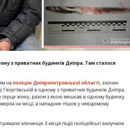
ому з приватних будинків Дніпра. Там сталося
ям на
поліцію Дніпропетровської області
, злочин
ці Георгіївській в одному з приватних будинків Дніпра.
 серце жінку, разом з якою мешкав в одному будинку.
мерла на місці, а нападник пішов у невідомому
тримали злочинця. З місця події поліцейські вилучили