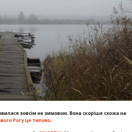
явилася зовсім не зимовою. Вона скоріше схожа на
вого Рогу це типово
.