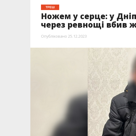
ТРЕШ
Ножем у серце: у Дні
через ревнощі вбив 
Опубліковано
25.12.2023