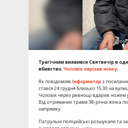
Трагічним виявився Святвечір в одн
вбивство.
Чоловік зарізав жінку
.
Як повідомляє
Інформатор
з посиланн
стався 24 грудня близько 15.30 на вули
Чоловік через ревнощі вдарив ножем у
Від отриманих травм 38-річна жінка по
напрямку.
Патрульні поліцейські розшукали та за