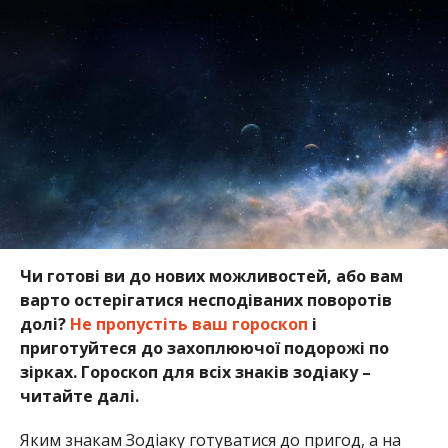
Чи готові ви до нових можливостей, або вам
варто остерігатися несподіваних поворотів
долі?
Не пропустіть ваш гороскоп
і
приготуйтеся до захоплюючої подорожі по
зірках. Гороскоп для всіх знаків зодіаку –
читайте далі.
Яким знакам Зодіаку готуватися до пригод, а на