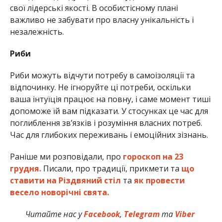
свої лідерські якості. В особистісному плані
важливо не забувати про власну унікальність і
незалежність.
Риби
Риби можуть відчути потребу в самоізоляції та
відпочинку. Не ігноруйте ці потреби, оскільки
ваша інтуїція працює на повну, і саме момент тиші
допоможе їй вам підказати. У стосунках це час для
поглиблення зв’язків і розуміння власних потреб.
Час для глибоких переживань і емоційних зізнань.
Раніше ми розповідали, про
гороскоп на 23
грудня.
Писали, про традиції, прикмети та
що
ставити на Різдвяний стіл
та
як провести
весело новорічні свята.
Читайте нас у
Facebook
,
Telegram
та
Viber