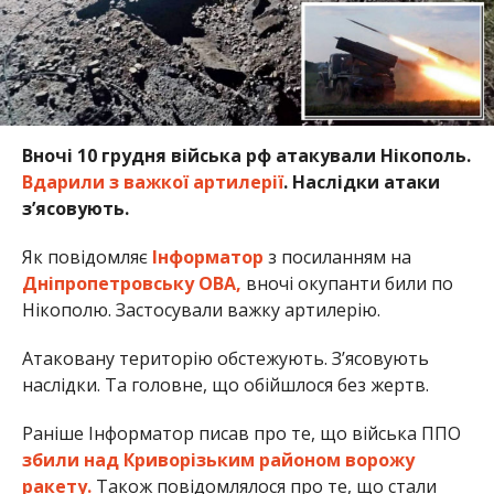
Вночі 10 грудня війська рф атакували Нікополь.
Вдарили з важкої артилерії
. Наслідки атаки
з’ясовують.
Як повідомляє
Інформатор
з посиланням на
Дніпропетровську ОВА,
вночі окупанти били по
Нікополю. Застосували важку артилерію.
Атаковану територію обстежують. З’ясовують
наслідки. Та головне, що обійшлося без жертв.
Раніше Інформатор писав про те, що війська ППО
збили над Криворізьким районом ворожу
ракету.
Також повідомлялося про те, що стали