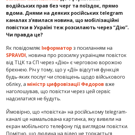
водійських прав без черг та поїздок, прямо
вдома. Днями на деяких російських telegram
каналах з’явилася новина, що мобілізаційні
повістки в Україні теж розсилають через “Дію”.
Чи правда це?
Як повідомляє
Інформатор
з посиланням на
SPRAVDI
, новина про розсилку українцям повісток
від ТЦК та СП через «Дію» є черговою ворожою
брехнею. Річ у тому, що у «Дії» відсутня функція
будь-яких послуг чи сповіщень щодо військового
обліку, а
міністр цифровізації Федоров
вже
наголошував, що повістки через цей сервіс
надсилатися не будуть.
Ймовірно, що «повістка» на російському telegram-
каналі це намальована картинка, яку вивели на
екран мобільного телефону під виглядом повістки.
Помітно, що людина на відео не торкається