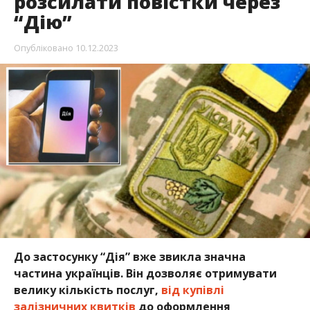
розсилати повістки через
“Дію”
Опубліковано
10.12.2023
До застосунку “Дія” вже звикла значна
частина українців. Він дозволяє отримувати
велику кількість послуг,
від купівлі
залізничних квитків
до оформлення