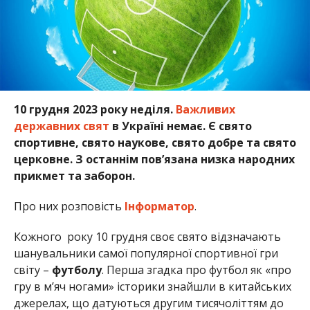
10 грудня 2023 року неділя.
Важливих
державних свят
в Україні немає. Є свято
спортивне, свято наукове, свято добре та свято
церковне. З останнім пов’язана низка народних
прикмет та заборон.
Про них розповість
Інформатор
.
Кожного року 10 грудня своє свято відзначають
шанувальники самої популярної спортивної гри
світу –
футболу
. Перша згадка про футбол як «про
гру в м’яч ногами» історики знайшли в китайських
джерелах, що датуються другим тисячоліттям до