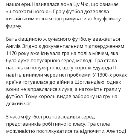
нашої ери. Називалася вона Цу Чю, що означає
«штовхати ногою». Гра у футбол дозволяла
китайським воїнам підтримувати добру фізичну
форму.
Батьківщиною ж сучасного футболу вважається
Англія. Згідно з документальним підтвердженням
1170 року вже існувала гра на полі з м’ячем, яка
була дуже популярною серед молоді. Гра стала
настільки популярною, що у короля Едуарда II
навіть виникли через неї проблеми. У 1300-х роках
країна готувалася до війни з Шотландією, однак
воїни не вправлялися з лука, а натомість грали у
футбол. Тому король видав заборону на гру на
деякий час.
З часом футбол розповсюдився серед
представників робітничого класу. Гра стала
можливістю поспілкуватися та відпочити. Але тоді