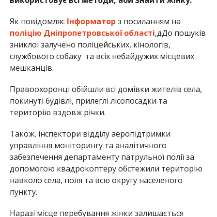
використовує всі методи, аби знайти жінку.
Як повідомляє
Інформатор
з посиланням на
поліцію Дніпропетровської області
,дДо пошуків
зниклої залучено поліцейських, кінологів,
службового собаку та всіх небайдужих місцевих
мешканців.
Правоохоронці обійшли всі домівки жителів села,
покинуті будівлі, прилеглі лісопосадки та
територію вздовж річки.
Також, інспектори відділу аеропідтримки
управління моніторингу та аналітичного
забезпечення департаменту патрульної полії за
допомогою квадрокоптеру обстежили територію
навколо села, поля та всю округу населеного
пункту.
Наразі місце перебування жінки залишається