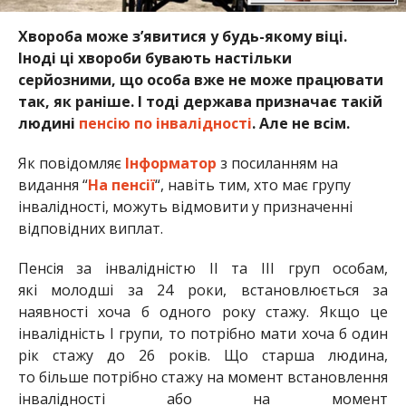
Хвороба може з’явитися у будь-якому віці.
Іноді ці хвороби бувають настільки
серйозними, що особа вже не може працювати
так, як раніше. І тоді держава призначає такій
людині
пенсію по інвалідності
. Але не всім.
Як повідомляє
Інформатор
з посиланням на
видання “
На пенсії
“, навіть тим, хто має групу
інвалідності, можуть відмовити у призначенні
відповідних виплат.
Пенсія з
а
інвалідн
і
ст
ю
ІІ та ІІІ груп особам
,
які
молодш
і за
24 рок
и,
встановлюється за
наявності хоча б одного року стажу. Якщо це
інвалідність І групи, то потрібно мати хоча б один
рік стажу до 26 років.
Що
старша людина,
т
о
більше потрібн
о
стаж
у
на момент встановлення
інвалідності або на момент