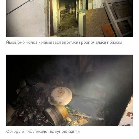
Ймовірно чоловік намагався зігрітися і розпочалася пожежа
Обгоріле тіло лежало під купою сміття