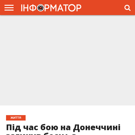
ГОЛОВНА
ЖИТТЯ
ВЛАДА
ГРОШІ
ТРЕШ
ПРЕС-
РЕЛІЗИ
РЕКЛАМА
ПРОЕКТЫ
ЖИТТЯ
Під час бою на Донеччині