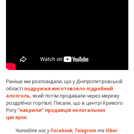
Раніше ми розповідали, що у Дніпропетровській
області
подружжя виготовляло підробний
алкоголь,
який потім продавали через мережу
роздрібної торгівлі. Писали, що в центрі Кривого
Рогу
“накрили” продавців нелегальних
цигарок
.
Читайте нас у
Facebook
,
Telegram
та
Viber