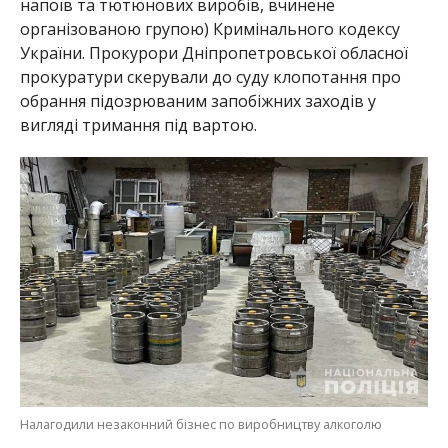
напоїв та тютюнових виробів, вчинене
організованою групою) Кримінального кодексу
України. Прокурори Дніпропетровської обласної
прокуратури скерували до суду клопотання про
обрання підозрюваним запобіжних заходів у
вигляді тримання під вартою.
Налагодили незаконний бізнес по виробництву алкоголю