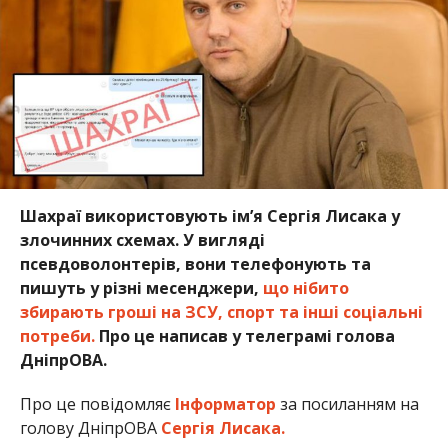
Шахраї використовують ім’я
Сергія Лисака у
злочинних схемах. У вигляді
псевдоволонтерів, вони телефонують та
пишуть у різні месенджери,
що нібито
збирають гроші на ЗСУ, спорт та інші соціальні
потреби.
Про це написав у телеграмі голова
ДніпрОВА.
Про це повідомляє
Інформатор
за посиланням на
голову ДніпрОВА
Сергія Лисака.