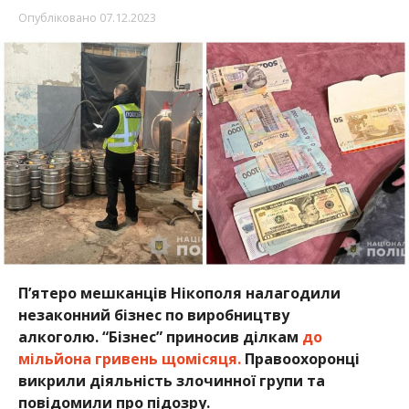
Опубліковано
07.12.2023
П’ятеро мешканців Нікополя налагодили
незаконний бізнес по виробництву
алкоголю. “Бізнес” приносив ділкам
до
мільйона гривень щомісяця.
Правоохоронці
викрили діяльність злочинної групи та
повідомили про підозру.