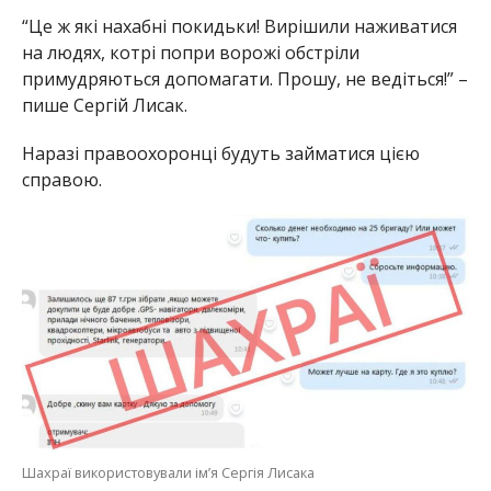
“Це ж які нахабні покидьки! Вирішили наживатися
на людях, котрі попри ворожі обстріли
примудряються допомагати. Прошу, не ведіться!” –
пише Сергій Лисак.
Наразі правоохоронці будуть займатися цією
справою.
Шахраї використовували ім’я Сергія Лисака