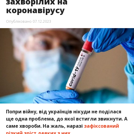
захворілих на
коронавірусу
Опубліковано
07.12.2023
Попри війну, від українців нікуди не поділася
ще одна проблема, до якої встигли звикнути. А
саме хвороби. На жаль, наразі
зафіксований
різкий зріст деяких з них.