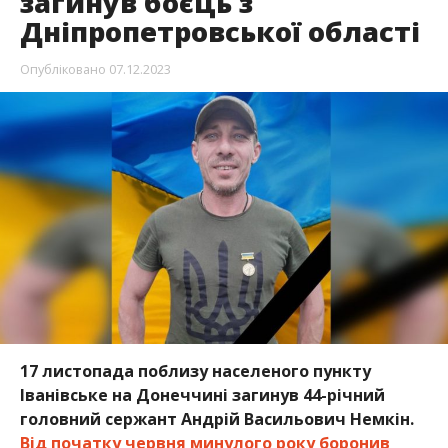
загинув боєць з
Дніпропетровської області
Опубліковано
07.12.2023
17 листопада поблизу населеного пункту
Іванівське на Донеччині загинув 44-річний
головний сержант Андрій Васильович Немкін.
Від початку червня минулого року боронив