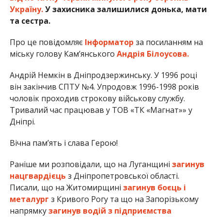
Україну.
У захисника залишилися донька, мати
та сестра.
Про це повідомляє
Інформатор
за посиланням на
міську голову Кам’янського
Андрія Білоусова.
Андрій Немкін в Дніпродзержинську. У 1996 році
він закінчив СПТУ №4. Упродовж 1996-1998 років
чоловік проходив строкову військову службу.
Тривалий час працював у ТОВ «ТК «Магнат»» у
Дніпрі.
Вічна пам’ять і слава Герою!
Раніше ми розповідали, що на Луганщині
загинув
нацгвардієць
з Дніпропетровської області.
Писали, що на Житомирщині
загинув боєць і
металург
з Кривого Рогу та що на Запорізькому
напрямку
загинув водій з підприємства