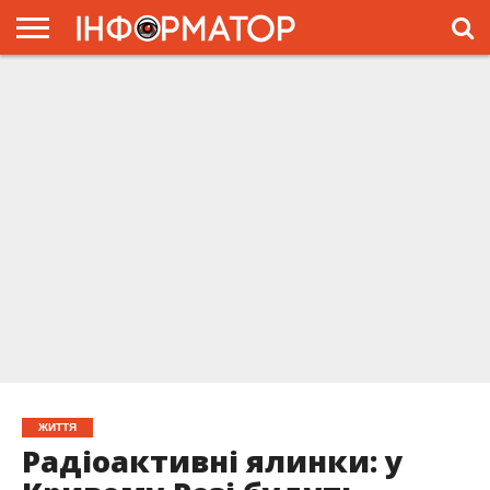
ГОЛОВНА
ЖИТТЯ
ВЛАДА
ГРОШІ
ТРЕШ
ПРЕС-
РЕЛІЗИ
РЕКЛАМА
ПРОЕКТЫ
ЖИТТЯ
Радіоактивні ялинки: у