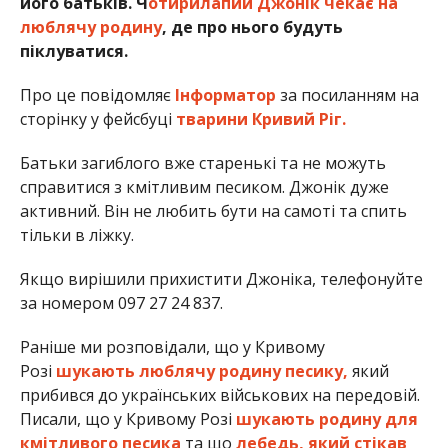
його батьків. Ч
отирилапий Джонік чекає на
люблячу родину
, де про нього будуть
піклуватися.
Про це повідомляє
Інформатор
за посиланням на
сторінку у фейсбуці
тварини Кривий Ріг.
Батьки загиблого вже старенькі та не можуть
справитися з кмітливим песиком. Джонік дуже
активний. Він не любить бути на самоті та спить
тільки в ліжку.
Якщо вирішили прихистити Джоніка, телефонуйте
за номером 097 27 24 837.
Раніше ми розповідали, що у Кривому
Розі
шукають люблячу родину песику,
який
прибився до українських військових на передовій.
Писали, що у Кривому Розі
шукають родину для
кмітливого песика
та що
лебедь, який стікав