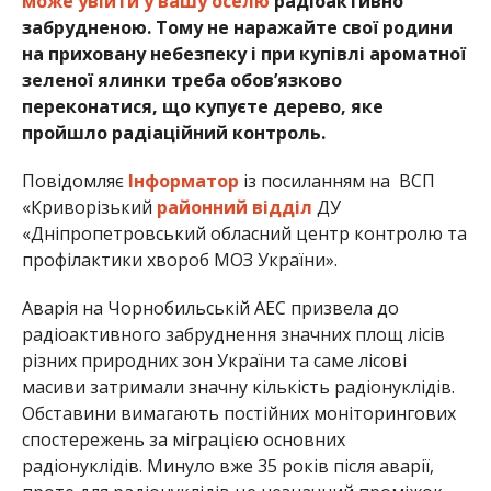
може увійти у вашу оселю
радіоактивно
забрудненою. Тому не наражайте свої родини
на приховану небезпеку і при купівлі ароматної
зеленої ялинки треба обов’язково
переконатися, що купуєте дерево, яке
пройшло радіаційний контроль.
Повідомляє
Інформатор
із посиланням на ВСП
«Криворізький
районний відділ
ДУ
«Дніпропетровський обласний центр контролю та
профілактики хвороб МОЗ України».
Аварія на Чорнобильській АЕС призвела до
радіоактивного забруднення значних площ лісів
різних природних зон України та саме лісові
масиви затримали значну кількість радіонуклідів.
Обставини вимагають постійних моніторингових
спостережень за міграцією основних
радіонуклідів. Минуло вже 35 років після аварії,