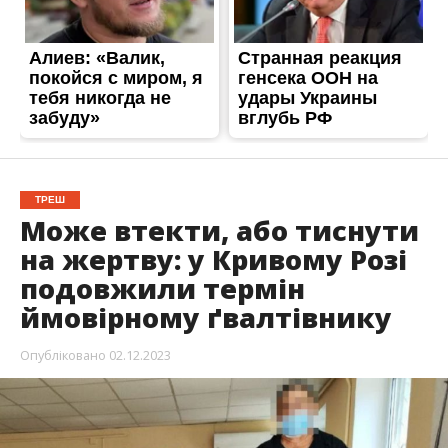
ТРЕШ
Може втекти, або тиснути
на жертву: у Кривому Розі
подовжили термін
ймовірному ґвалтівнику
Опубліковано
02.12.2023