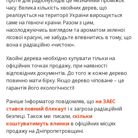
проте для радіонуклідів це незначний проміжок
часу. Велика кількість хвойних дерев, що
реалізується на території України вирощується
саме на півночі країни. Разом з цим,
насолоджуючись виглядом та ароматом зеленої
лісової красуні, не забудьте впевнитись в тому, що
вона є радіаційно «чистою».
Хвойні дерева необхідно купувати тільки на
офіційних точках продажу, при наявності
відповідних документів. До того ж кожне дерево
повинно мати бірку. Якщо дерево чіповане – це
гарантія його екологічності!
Раніше Інформатор повідомляв, що
на ЗАЕС
стався повний блекаут
і є загроза радіаційній
безпеці. Також ми писали,
скільки
коштуватимуть ялинки
в офіційних місцях
продажу на Дніпропетровщині.