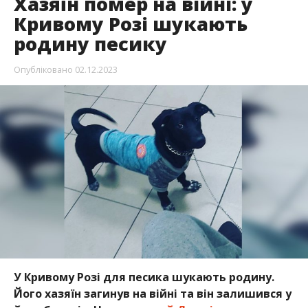
Хазяїн помер на війні: у
Кривому Розі шукають
родину песику
Опубліковано
02.12.2023
У Кривому Розі для песика шукають родину.
Його хазяїн загинув на війні та він залишився у