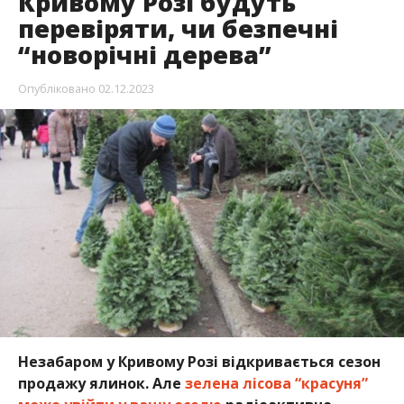
Кривому Розі будуть
перевіряти, чи безпечні
“новорічні дерева”
Опубліковано
02.12.2023
Незабаром у Кривому Розі відкривається сезон
продажу ялинок. Але
зелена лісова “красуня”