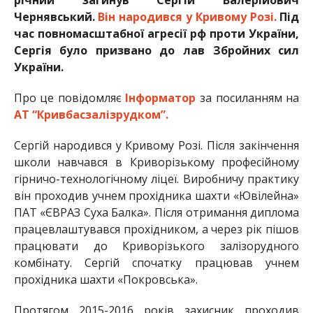
Чернявський.
Він народився у Кривому Розі.
Під
час повномасштабної агресії рф проти України,
Сергія було призвано до лав Збройних сил
України.
Про це повідомляє
Інформатор
за посиланням на
АТ “Кривбасзалізрудком”.
Сергій народився у Кривому Розі. Після закінчення
школи навчався в Криворізькому професійному
гірничо-технологічному ліцеї. Виробничу практику
він проходив учнем прохідника шахти «Ювілейна»
ПАТ «ЄВРАЗ Суха Балка». Після отримання диплома
працевлаштувався прохідником, а через рік пішов
працювати до Криворізького залізорудного
комбінату. Сергій спочатку працював учнем
прохідника шахти «Покровська».
Протягом 2015-2016 років захисник проходив