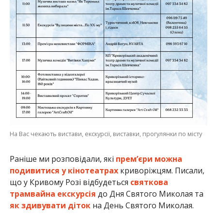
На Вас чекають вистави, екскурсії, виставки, прогулянки по місту
Раніше ми розповідали, які
прем’єри можна
подивитися у кінотеатрах
криворіжцям. Писали,
що у Кривому Розі відбудеться
святкова
трамвайна екскурсія
до Дня Святого Миколая та
як здивувати діток
на День Святого Миколая.