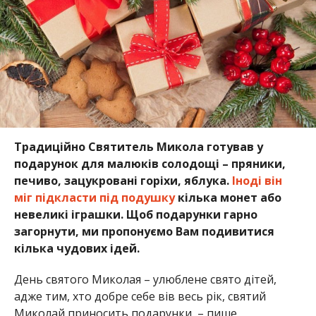
Традиційно Святитель Микола готував у
подарунок для малюків солодощі – пряники,
печиво, зацукровані горіхи, яблука.
Іноді він
міг підкласти під подушку
кілька монет або
невеликі іграшки. Щоб подарунки гарно
загорнути, ми пропонуємо Вам подивитися
кілька чудових ідей.
День святого Миколая – улюблене свято дітей,
адже тим, хто добре себе вів весь рік, святий
Миколай приносить подарунки, – пише