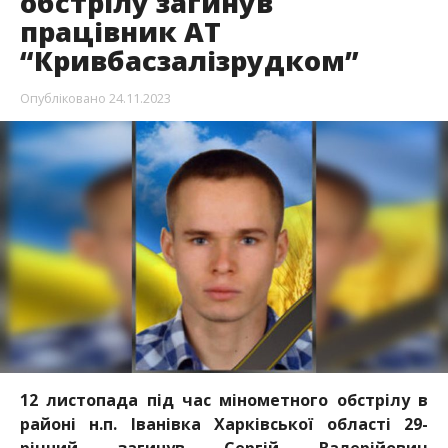
обстрілу загинув
працівник АТ
“Кривбасзалізрудком”
Опубліковано
24.11.2023
12 листопада під час мінометного обстрілу в
районі н.п. Іванівка Харківської області 29-
річний загинув Сергій Валерійович