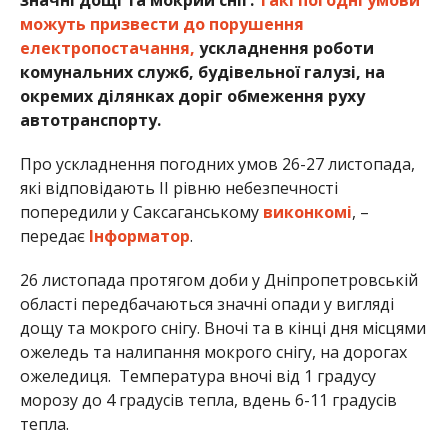
значні дощі та мокрий сніг.
Такі погодні умови
можуть призвести до порушення
електропостачання,
ускладнення роботи
комунальних служб, будівельної галузі, на
окремих ділянках доріг обмеження руху
автотранспорту.
Про ускладнення погодних умов 26-27 листопада,
які відповідають II рівню небезпечності
попередили у Саксаганському
виконкомі
, –
передає
Інформатор
.
26 листопада протягом доби у Дніпропетровській
області передбачаються значні опади у вигляді
дощу та мокрого снігу. Вночі та в кінці дня місцями
ожеледь та налипання мокрого снігу, на дорогах
ожеледиця. Температура вночі від 1 градусу
морозу до 4 градусів тепла, вдень 6-11 градусів
тепла.