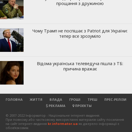
ГОЛОВНА
ЖИТТЯ
ВЛАДА
ГРОШІ
ТРЕШ
ПРЕС-РЕЛІЗИ
РЕКЛАМА
ПРОЕКТЫ
© 2007-2022 Інформатор - Національне інтернет-видання.
При повному або частковому використанні матеріалів сайту посилання
на сайт інтернет-видання
kr.informator.ua
як джерело інформації є
обов'язковим.