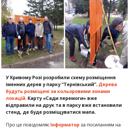
У Кривому Розі розробили схему розміщення
іменних дерев у парку “Тернівський”.
Дерева
будуть розміщені за кольоровими зонами
локацій.
Карту «Сади перемоги» вже
відправили на друк та в парку вже встановили
стенд, де буде розміщуватися мапа.
Про це повідомляє
Інформатор
за посиланням на