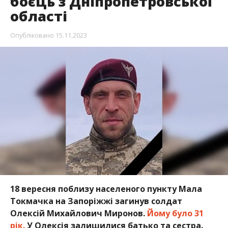
боєць з Дніпропетровської
області
Опубліковано
15.11.2023
18 вересня поблизу населеного пункту Мала
Токмачка на Запоріжжі загинув солдат
Олексій Михайлович Миронов.
Йому було 31
рік.
У Олексія залишилися батько та сестра.