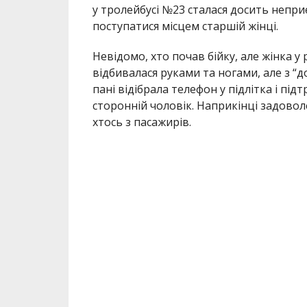
у тролейбусі №23 сталася досить непри
поступатися місцем старшій жінці.
Невідомо, хто почав бійку, але жінка у р
відбивалася руками та ногами, але з “
пані відібрала телефон у підлітка і пі
сторонній чоловік. Наприкінці задоволе
хтось з пасажирів.