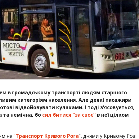
сцем в громадському транспорті людям старшого
зливим категоріям населення. Але деякі пасажири
отові відвойовувати кулаками. І тоді з’ясовується,
а та немічна, бо
сил битися “за своє”
в неї цілком
м на “
Транспорт Кривого Рога
“, днями у Кривому Розі