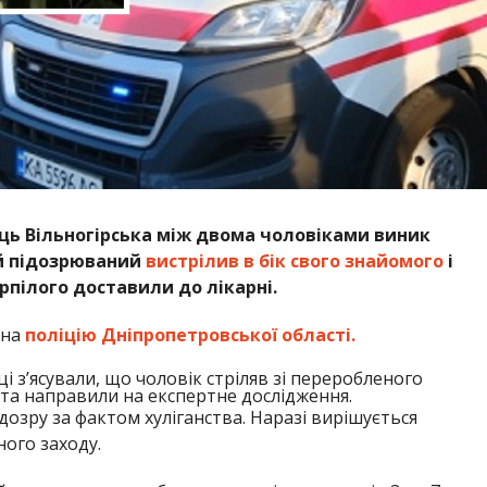
лиць Вільногірська між двома чоловіками виник
ий підозрюваний
вистрілив в бік свого знайомого
і
рпілого доставили до лікарні.
 на
поліцію Дніпропетровської області.
і з’ясували, що чоловік стріляв зі переробленого
 та направили на експертне дослідження.
дозру за фактом хуліганства. Наразі вирішується
ого заходу.