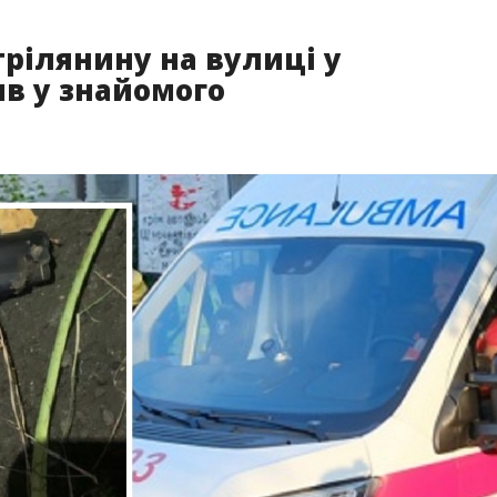
рілянину на вулиці у
ив у знайомого