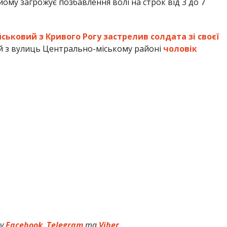
му загрожує позбавлення волі на строк від 3 до 7
йськовий з Кривого Рогу застрелив солдата зі своєї
й з вулиць Центрально-міському районі
чоловік
 у
Facebook
,
Telegram
та
Viber