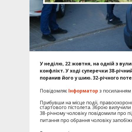
У неділю, 22 жовтня, на одній з ву
конфлікт. У ході суперечки 38-річн
поранив його у шию. 32-річного поте
Повідомляє
Інформатор
з посиланням
Прибувши на місце події, правоохоронц
стартового пістолета. Зброю вилучили
38-річному чоловіку повідомили про пі
питання про обрання чоловіку запобіжн