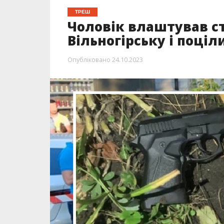
ТРЕШ
Чоловік влаштував ст
Вільногірську і поціл
Опубліковано
24.10.2023