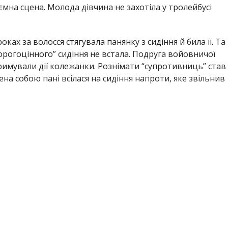
ємна сцена. Молода дівчина не захотіла у тролейбусі
оках за волосся стягувала панянку з сидіння й била її. Та
дорогоцінного” сидіння не встала. Подруга войовничої
дтримували дії колежанки. Рознімати “супротивниць” став
на собою пані всілася на сидіння напроти, яке звільнив