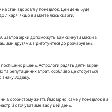
 на стан здоров’я у понеділок. Цей день буде
о лікаря, якщо ви маєте якісь скарги.
ня. Завтра зірки допоможуть вам скинути маски з
ашими друзями. Приготуйтеся до розчарувань.
поспішних рішень. Астрологи радять діяти вкрай
х та репутаційних втрат, особливо це стосується
 знаку Зодіаку.
ни в особистому житті. Ймовірно, саме у понеділок ви
настрій оточуватиме вас у цей день.