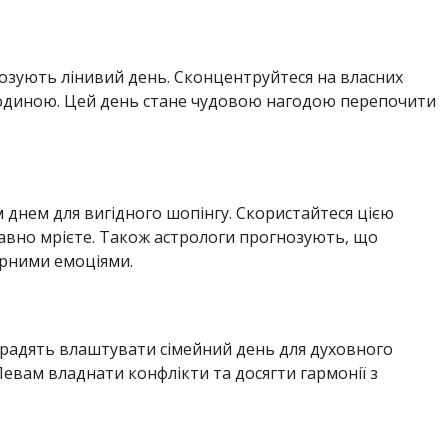
озують лінивий день. Сконцентруйтеся на власних
ю людиною. Цей день стане чудовою нагодою перепочити
 днем для вигідного шопінгу. Скористайтеся цією
авно мрієте. Також астрологи прогнозують, що
арними емоціями.
 радять влаштувати сімейний день для духовного
евам владнати конфлікти та досягти гармонії з