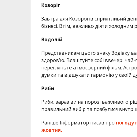
Козоріг
Завтра для Козорогів сприятливий день
бізнесі. Втім, важливо діяти холодним
Водолій
Представникам цього знаку Зодіаку в
здоров’ю. Влаштуйте собі ввечері чай
перегляньте атмосферний фільм. Астро
думки та відшукати гармонію у своїй ду
Риби
Риби, зараз ви на порозі важливого рі
правильний вибір та позбутися внутріш
Раніше Інформатор писав про
погоду 
жовтня.