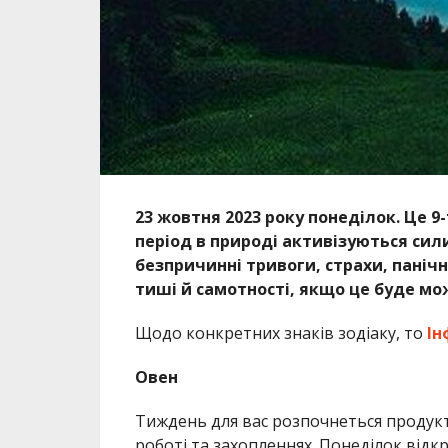
23 жовтня 2023 року понеділок. Це 9
період в природі активізуються сил
безпричинні тривоги, страхи, панічн
тиші й самотності, якщо це буде мо
Щодо конкретних знаків зодіаку, то
Ін
Овен
Тиждень для вас розпочнеться продукт
роботі та захопленнях. Понеділок відкр