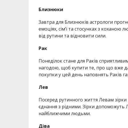
Близнюки
Завтра для Близнюків астрологи прогн
емоціях, сім’ї та стосунках з кохано
від рутини та відновити сили.
Рак
Понеділок стане для Раків сприятливим
нагодою, щоб купити те, про що вже д
покупки у цей день наповнять Раків г
Лев
Посеред рутинного життя Левам зірки
єднання з рідними. Зірки допоможуть Л
найближчими людьми.
Діва