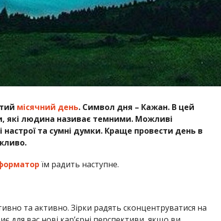
-тий
місячний день
. Символ дня – Кажан. В цей
и, які людина називає темними. Можливі
і настрої та сумні думки. Краще провести день в
жливо.
форматор
їм радить наступне.
ивно та активно. Зірки радять сконцентруватися на
иє для вас нові кар’єрні перспективи, якщо ви