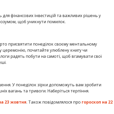
 для фінансових інвестицій та важливих рішень у
 розумом, щоб уникнути помилок.
арто присвятити понеділок своєму ментальному
ну церемонію, почитайте улюблену книгу чи
логи радять побути на самоті, щоб вгамувати свої
ші.
шення. У понеділок зірки допоможуть вам зробити
ніх вагань та тривоги. Наберіться терпіння.
на 23 жовтня
. Також повідомлялося про
гороскоп на 22