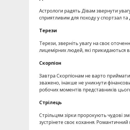
Астрологи радять Дівам звернути увагу
сприятливим для походу у спортзал та д
Терези
Терези, зверніть увагу на своє оточен
лицемірних людей, які прикидаються в
Скорпіон
Завтра Скорпіонам не варто приймати 
зважено, інакше не уникнути фінансови
робочих моментів представників цього
Стрілець
Стрільцям зірки пророкують чудові змі
зустрінете своє кохання. Романтичний 