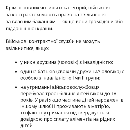
Крім основних чотирьох категорій, військові
за контрактом мають право на звільнення
за власним бажанням ― якщо вони громадяни або
піддані іншої країни.
Військові контрактної служби не можуть
звільнитися, якщо:
у них є дружина (чоловік) з інвалідністю;
один із батьків (своїх чи дружини/чоловіка) є
особою з інвалідністю I чи II групи;
на утриманні військовослужбовця
перебуває троє і більше дітей віком до 18
років. У разі якщо частина дітей народжені в
іншому шлюбі і проживають з матір’ю,
то факт їх утримання підтверджується
довідкою про сплату аліментів на рідних
дітей.