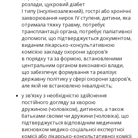
розлади, цукровий діабет
I типу (інсулінозалежний), гострі або хронічні
захворювання нирок IV ступеня, дитини, яка
отримала тяжку травму, потребує
трансплантації органа, потребує паліативної
допомоги, що підтверджується документом,
виданим лікарсько-консультативною
комісією закладу охорони здоров’я
в порядку та за формою, встановленими
центральним органом виконавчої влади,
що забезпечує формування та реалізує
державну політику у сфері охорони здоров’я,
але якій не встановлено інвалідність;
у зв’язку з необхідністю здійснення
постійного догляду за хворою
дружиною (чоловіком), дитиною, а також
батьками своїми чи дружини (чоловіка), що
підтверджується відповідним медичним
висновком медико-соціальної експертної
комісії або лікарсько-консультативної комісії