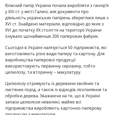
Власний папір Україна почала виробляти з ганчір’я
у XIII ст. у місті Галичі, але документи про
діяльність українських папірень збереглися лише з
XVI ст. Знайдено матеріали, відповідно до яких з
XVI до початку XX століття на території України
існувало щонайменше 200 паперових фабрик.
Сьогодні в Україні налічується 50 підприємств, які
виготовляють різні види паперу та картону. Для
виробництва паперової продукції
використовують первинну сировину, тобто
целюлозу, та вторинну – макулатуру.
Целюлозу отримують із деревини хвойних та
листяних порід, а також із відходів лісопиляння та
обробки дерева. Зважаючи на те, що в Україні
запаси целюлози невеликі, майже всі
підприємства виробляють картонно-паперову
продукцію з макулатури.