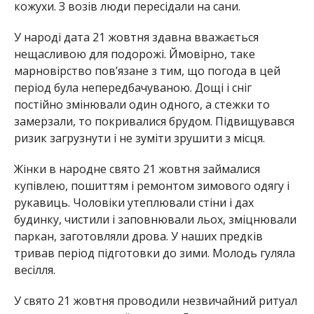
кожухи. З возів люди пересідали на сани.
У народі дата 21 жовтня здавна вважається
нещасливою для подорожі. Ймовірно, таке
марновірство пов’язане з тим, що погода в цей
період була непередбачуваною. Дощі і сніг
постійно змінювали один одного, а стежки то
замерзали, то покривалися брудом. Підвищувався
ризик загрузнути і не зуміти зрушити з місця.
Жінки в народне свято 21 жовтня займалися
купівлею, пошиттям і ремонтом зимового одягу і
рукавиць. Чоловіки утеплювали стіни і дах
будинку, чистили і заповнювали льох, зміцнювали
паркан, заготовляли дрова. У наших предків
тривав період підготовки до зими. Молодь гуляла
весілля.
У свято 21 жовтня проводили незвичайний ритуал