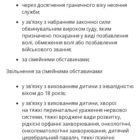
через досягнення граничного віку несення
служби;
у зв’язку з набранням законної сили
обвинувальним вироком суду, яким
призначено покарання у виді позбавлення
волі, обмеження волі або позбавлення
військового звання;
за сімейними обставинами;
Звільнення за сімейними обставинами
у зв’язку з вихованням дитини з інвалідністю
віком до 18 років;
у зв’язку з вихованням дитини, хворої
на тяжкі перинатальні ураження нервової
системи, тяжкі вроджені вади розвитку,
рідкісні орфанні захворювання, онкологічні,
онкогематологічні захворювання, дитячий
церебральний параліч, тяжкі психічні