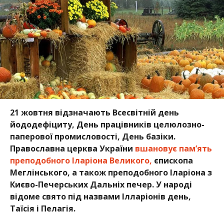
21 жовтня відзначають Всесвітній день
йододефіциту, День працівників целюлозно-
паперової промисловості, День базіки.
Православна церква України
вшановує пам’ять
преподобного Іларіона Великого,
єпископа
Меглінського, а також преподобного Іларіона з
Києво-Печерських Дальніх печер. У народі
відоме свято під назвами Ілларіонів день,
Таїсія і Пелагія.