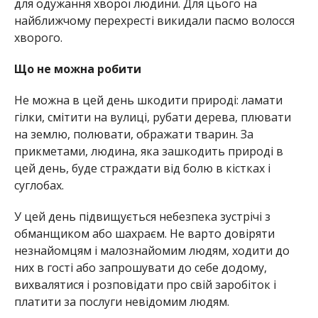
для одужання хворої людини. Для цього на
найближчому перехресті викидали пасмо волосся
хворого.
Що не можна робити
Не можна в цей день шкодити природі: ламати
гілки, смітити на вулиці, рубати дерева, плювати
на землю, полювати, ображати тварин. За
прикметами, людина, яка зашкодить природі в
цей день, буде страждати від болю в кістках і
суглобах.
У цей день підвищується небезпека зустрічі з
обманщиком або шахраєм. Не варто довіряти
незнайомцям і малознайомим людям, ходити до
них в гості або запрошувати до себе додому,
вихвалятися і розповідати про свій заробіток і
платити за послуги невідомим людям.