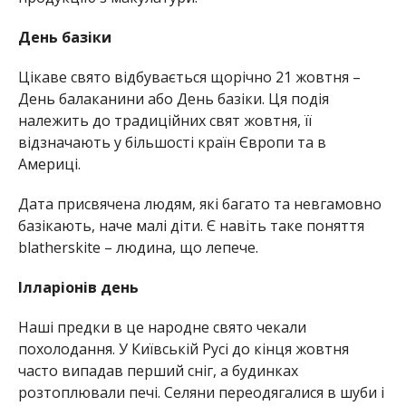
День базіки
Цікаве свято відбувається щорічно 21 жовтня –
День балаканини або День базіки. Ця подія
належить до традиційних свят жовтня, її
відзначають у більшості країн Європи та в
Америці.
Дата присвячена людям, які багато та невгамовно
базікають, наче малі діти. Є навіть таке поняття
blatherskite – людина, що лепече.
Ілларіонів день
Наші предки в це народне свято чекали
похолодання. У Київській Русі до кінця жовтня
часто випадав перший сніг, а будинках
розтоплювали печі. Селяни переодягалися в шуби і