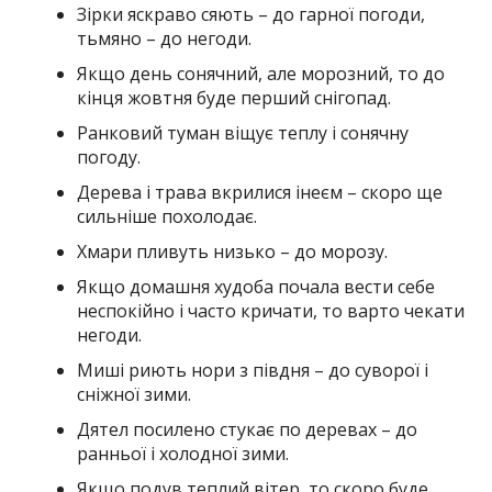
Зірки яскраво сяють – до гарної погоди,
тьмяно – до негоди.
Якщо день сонячний, але морозний, то до
кінця жовтня буде перший снігопад.
Ранковий туман віщує теплу і сонячну
погоду.
Дерева і трава вкрилися інеєм – скоро ще
сильніше похолодає.
Хмари пливуть низько – до морозу.
Якщо домашня худоба почала вести себе
неспокійно і часто кричати, то варто чекати
негоди.
Миші риють нори з півдня – до суворої і
сніжної зими.
Дятел посилено стукає по деревах – до
ранньої і холодної зими.
Якщо подув теплий вітер, то скоро буде