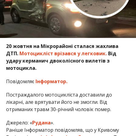
20 жовтня на Мікрорайоні сталася жахлива
ДТП.
Мотоцикліст врізався у легковик.
Від
удару керманич двоколісного вилетів з
мотоцикла.
Повідомляє
Інформатор.
Постраждалого мотоцикліста доставили до
лікарні, але врятувати його не змогли. Від
отриманих травм 30-річний чоловік помер.
Джерело: «
Рудана
».
Раніше Інформатор повідомляв, що у Кривому