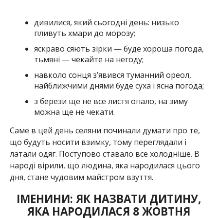
дивилися, який сьогодні день: низько
пливуть хмари до морозу;
яскраво сяють зірки — буде хороша погода,
тьмяні — чекайте на негоду;
навколо сонця з’явився туманний ореол,
найближчими днями буде суха і ясна погода;
з берези ще не все листя опало, на зиму
можна ще не чекати.
Саме в цей день селяни починали думати про те,
що будуть носити взимку, тому переглядали і
латали одяг. Поступово ставало все холодніше. В
народі вірили, що людина, яка народилася цього
дня, стане чудовим майстром взуття.
ІМЕНИНИ: ЯК НАЗВАТИ ДИТИНУ,
ЯКА НАРОДИЛАСЯ 8 ЖОВТНЯ