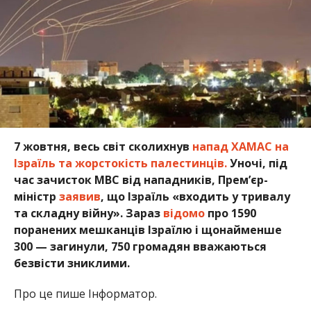
7 жовтня, весь світ сколихнув
напад ХАМАС на
Ізраїль та жорстокість палестинців.
Уночі, під
час зачисток МВС від нападників, Премʼєр-
міністр
заявив
, що Ізраїль «входить у тривалу
та складну війну».
Зараз
відомо
про 1590
поранених мешканців Ізраїлю і щонайменше
300 — загинули, 750 громадян вважаються
безвісти зниклими.
Про це пише Інформатор.