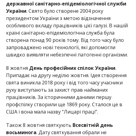
державної санітарно-епідеміологічної служби
України
. Свято було створене 2004 року
президентом України з метою відзначення
особливого вкладу працівників цієї галузі. В нашій
країні санітарно-епідеміологічна служба була
створена понад 90 років тому. Від того часу було
запроваджено нові технології, які допомогли
швидко виявляти небезпечні патогенні організми.
8 жовтня
День професійних спілок України
.
Припадає на другу неділю жовтня. Ідея створення
свята виникла 2018 року і від того часу учасники
руху виступають за захист прав найманих
працівників. За історичними даними першу
профспілку створили ще 1869 року. Сталося це в
США і вона мала назву “Лицарі праці”.
Також 8 жовтня святкують
Всесвітній день
восьминога
. Дату святкування обрали не