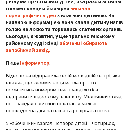
річну матір чотирьох дітей, яка разом зі своїм
співмешканцем ймовірно
знімала
порнографічні відео
з власною дитиною. За
наявною інформацією вона клала дитину напів
голою на ліжко та торкалась статевих органів.
Сьогодні, 8 жовтня, у Центрально-Міському
районному суді жінці-
збоченці обирають
запобіжний захід.
Пише
Інформатор
.
Відео вона відправила своїй молодшій сестрі, яка
вважає, що зловмисниця могла просто
помилитись номером і насправді хотіла
відправити відео комусь іншому. Медичний огляд
постраждалої дитини показав: у малечі
пошкоджена дівоча пліва та розірвана піхва.
У «збоченки» взагалі четверо дітей – чотирьох,