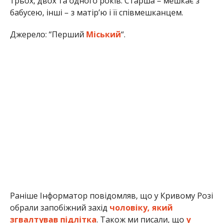
трьох, двох та одного років. Старша – мешкає з
бабусею, інші – з матір’ю і її співмешканцем.
Джерело: “Перший
Міський
“.
Раніше Інформатор повідомляв, що у Кривому Розі
обрали запобіжний захід
чоловіку, який
згвалтував підлітка
. Також ми писали, що
у