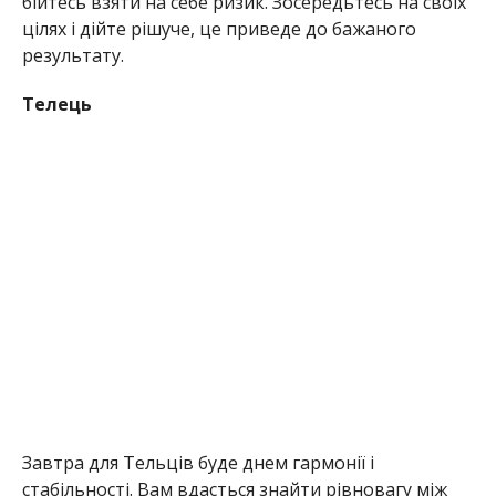
бійтесь взяти на себе ризик. Зосередьтесь на своїх
цілях і дійте рішуче, це приведе до бажаного
результату.
Телець
Завтра для Тельців буде днем гармонії і
стабільності. Вам вдасться знайти рівновагу між