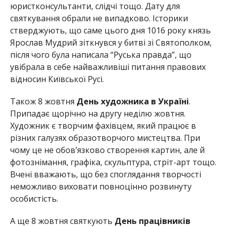
юристконсультанти, слідчі тощо. Дату для
святкування обрали не випадково. Історики
стверджують, що саме цього дня 1016 року князь
Ярослав Мудрий зіткнувся у битві зі Святополком,
після чого була написала “Руська правда”, що
увібрала в себе найважливіші питання правових
відносин Київської Русі.
Також 8 жовтня
День художника в Україні
.
Припадає щорічно на другу неділю жовтня.
Художник є творчим фахівцем, який працює в
різних галузях образотворчого мистецтва. При
чому це не обов’язково створення картин, але й
фотознімання, графіка, скульптура, стріт-арт тощо.
Вчені вважають, що без споглядання творчості
неможливо виховати повноцінно розвинуту
особистість.
А ще 8 жовтня святкують
День працівників