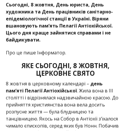
Сьогодні, 8 жовтня, День юриста, День
художника та День працівників санітарно-
епідеміологічної станції в Україні. Віряни
вшановують пам’ять Пелагії Антіохійської.
Цього дня краще зайнятися справами і не
байдикувати.
Про це пише Інформатор.
ЯКЕ СЬОГОДНІ, 8 ЖОВТНЯ,
ЦЕРКОВНЕ СВЯТО
8 жовтня в церковному календарі –
день
пам’яті Пелагії Антіохійської
. Жила вона в III
столітті і відрізнялася надзвичайною красою. До
прийняття християнства вона вела досить
розпусне життя — була блудницею та
танцівницею. Якось на Собор в Антіохії з’їхалося
чимало єпископів, серед яких був Нонн. Побачив