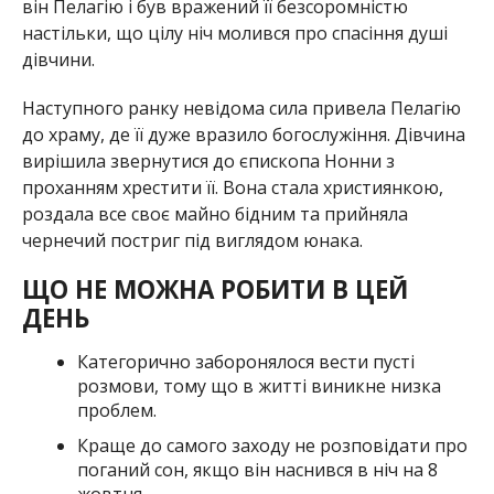
він Пелагію і був вражений її безсоромністю
настільки, що цілу ніч молився про спасіння душі
дівчини.
Наступного ранку невідома сила привела Пелагію
до храму, де її дуже вразило богослужіння. Дівчина
вирішила звернутися до єпископа Нонни з
проханням хрестити її. Вона стала християнкою,
роздала все своє майно бідним та прийняла
чернечий постриг під виглядом юнака.
ЩО НЕ МОЖНА РОБИТИ В ЦЕЙ
ДЕНЬ
Категорично заборонялося вести пусті
розмови, тому що в житті виникне низка
проблем.
Краще до самого заходу не розповідати про
поганий сон, якщо він наснився в ніч на 8
жовтня.