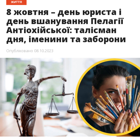
ЖИТТЯ
8 жовтня – день юриста і
день вшанування Пелагії
Антіохійської: талісман
дня, іменини та заборони
Опубліковано
08.10.2023