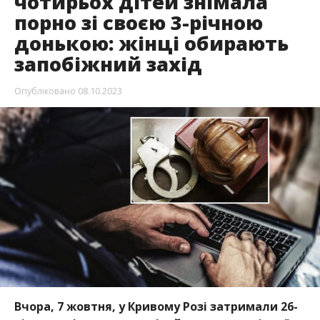
чотирьох дітей знімала
порно зі своєю 3-річною
донькою: жінці обирають
запобіжний захід
Опубліковано
08.10.2023
Вчора, 7 жовтня, у Кривому Розі затримали 26-