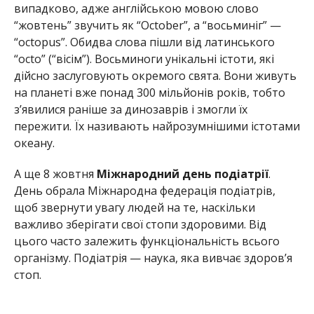
випадково, адже англійською мовою слово
“жовтень” звучить як “October”, а “восьминіг” —
“octopus”. Обидва слова пішли від латинського
“octo” (“вісім”). Восьминоги унікальні істоти, які
дійсно заслуговують окремого свята. Вони живуть
на планеті вже понад 300 мільйонів років, тобто
з’явилися раніше за динозаврів і змогли їх
пережити. Їх називають найрозумнішими істотами
океану.
А ще 8 жовтня
Міжнародний день подіатрії
.
День обрала Міжнародна федерація подіатрів,
щоб звернути увагу людей на те, наскільки
важливо зберігати свої стопи здоровими. Від
цього часто залежить функціональність всього
організму. Подіатрія — наука, яка вивчає здоров’я
стоп.