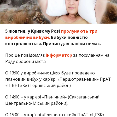
5 жовтня, у Кривому Розі
пролунають три
виробничих вибухи.
Вибухи повністю
контролюються. Причин для паніки немає.
Про це повідомляє
Інформатор
за посиланням на
Раду оборони міста.
О 13:00 у виробничих цілях буде проведено
плановий вибух у кар’єрі «Першотравневий» ПрАТ
«ПІВНГЗК» (Тернівський район).
О 14:00 – у кар’єрі «Північний» (Саксаганський,
Центрально-Міський райони).
О 15:00 – у кар’єрі «Глеюватський» ПрАТ «ЦГЗК»