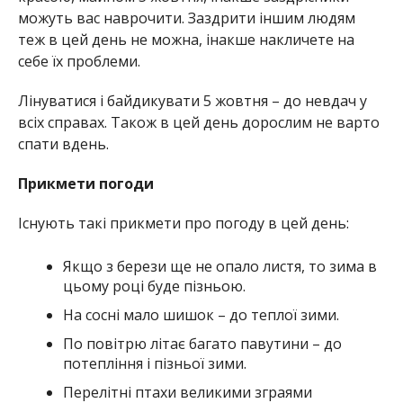
можуть вас наврочити. Заздрити іншим людям
теж в цей день не можна, інакше накличете на
себе їх проблеми.
Лінуватися і байдикувати 5 жовтня – до невдач у
всіх справах. Також в цей день дорослим не варто
спати вдень.
Прикмети погоди
Існують такі прикмети про погоду в цей день:
Якщо з берези ще не опало листя, то зима в
цьому році буде пізньою.
На сосні мало шишок – до теплої зими.
По повітрю літає багато павутини – до
потепління і пізньої зими.
Перелітні птахи великими зграями