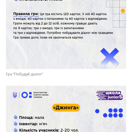
Гра “Побудуй діалог”