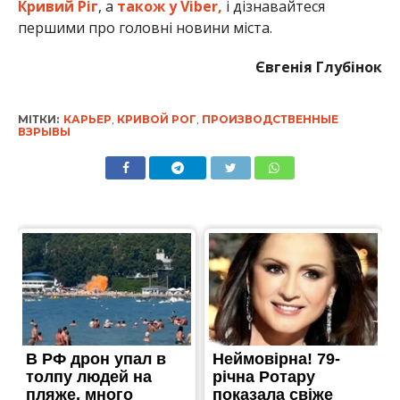
Кривий Ріг
, а
також у Viber,
і дізнавайтеся
першими про головні новини міста.
Євгенія Глубінок
МІТКИ:
КАРЬЕР
,
КРИВОЙ РОГ
,
ПРОИЗВОДСТВЕННЫЕ
ВЗРЫВЫ