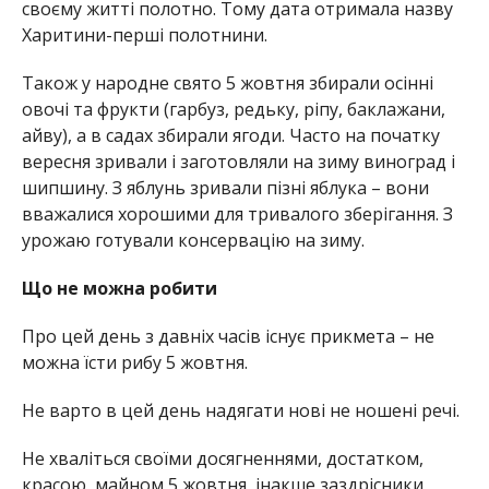
своєму житті полотно. Тому дата отримала назву
Харитини-перші полотнини.
Також у народне свято 5 жовтня збирали осінні
овочі та фрукти (гарбуз, редьку, ріпу, баклажани,
айву), а в садах збирали ягоди. Часто на початку
вересня зривали і заготовляли на зиму виноград і
шипшину. З яблунь зривали пізні яблука – вони
вважалися хорошими для тривалого зберігання. З
урожаю готували консервацію на зиму.
Що не можна робити
Про цей день з давніх часів існує прикмета – не
можна їсти рибу 5 жовтня.
Не варто в цей день надягати нові не ношені речі.
Не хваліться своїми досягненнями, достатком,
красою, майном 5 жовтня, інакше заздрісники