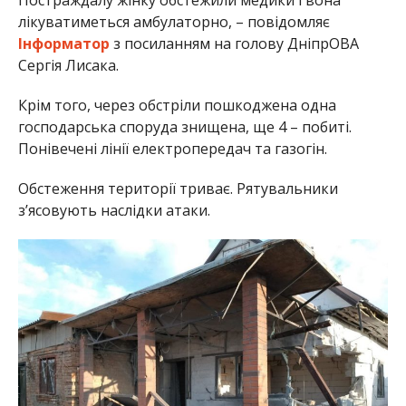
Постраждалу жінку обстежили медики і вона
лікуватиметься амбулаторно, – повідомляє
Інформатор
з посиланням на голову ДніпрОВА
Сергія Лисака.
Крім того, через обстріли пошкоджена одна
господарська споруда знищена, ще 4 – побиті.
Понівечені лінії електропередач та газогін.
Обстеження території триває. Рятувальники
з’ясовують наслідки атаки.