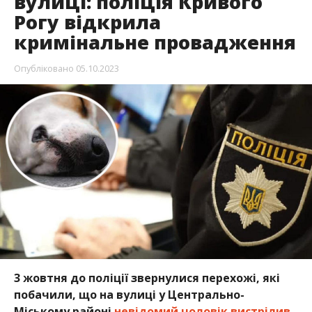
вулиці: поліція Кривого
Рогу відкрила
кримінальне провадження
Опубліковано
05.10.2023
3 жовтня до поліції звернулися перехожі, які
побачили, що на вулиці у Центрально-
Міському районі
невідомий чоловік вистрілив