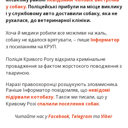
у собаку.
Поліцейські прибули на місце виклику
і у службовому авто доставили собаку, яка не
рухалася, до ветеринарної клініки.
Хоча й медики робили все можливе на жаль,
собаку не вдалося врятувати, – пише
Інформатор
з посиланням на КРУП.
Поліція Кривого Рогу відкрила кримінальне
провадження за фактом жорстокого поводження з
твариною.
Наразі правоохоронці розшукують зловмисника.
Раніше Інформатор повідомляв, що
невідомі
підірвали котобазу.
Також ми писали, що у
Кривому Розі
спалили поселення собак
.
Читайте нас у
Facebook
,
Telegram
та
Viber