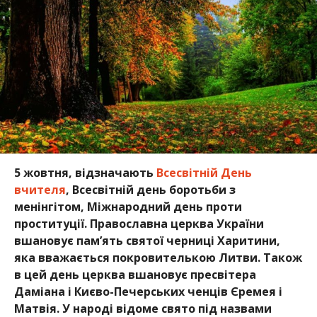
5 жовтня, відзначають
Всесвітній День
вчителя
, Всесвітній день боротьби з
менінгітом, Міжнародний день проти
проституції. Православна церква України
вшановує пам’ять святої черниці Харитини,
яка вважається покровителькою Литви. Також
в цей день церква вшановує пресвітера
Даміана і Києво-Печерських ченців Єремея і
Матвія. У народі відоме свято під назвами