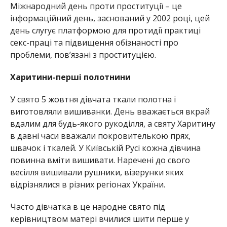
Міжнародний день проти проституції – це
інформаційний день, заснований у 2002 році, цей
день слугує платформою для протидії практиці
секс-праці та підвищення обізнаності про
проблеми, пов’язані з проституцією.
Харитини-перші полотнини
У свято 5 жовтня дівчата ткали полотна і
виготовляли вишиванки. День вважається вкрай
вдалим для будь-якого рукоділля, а святу Харитину
в давні часи вважали покровителькою прях,
швачок і ткалей. У Київській Русі кожна дівчина
повинна вміти вишивати. Наречені до свого
весілля вишивали рушники, візерунки яких
відрізнялися в різних регіонах України.
Часто дівчатка в це народне свято під
керівництвом матері вчилися шити перше у