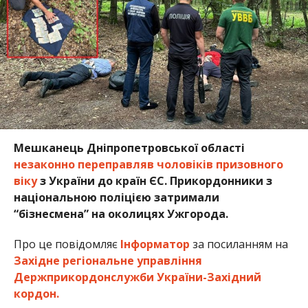
Мешканець Дніпропетровської області
незаконно переправляв чоловіків призовного
віку
з України до країн ЄС. Прикордонники з
національною поліцією затримали
“бізнесмена” на околицях Ужгорода.
Про це повідомляє
Інформатор
за посиланням на
Західне регіональне управління
Держприкордонслужби України-Західний
кордон.