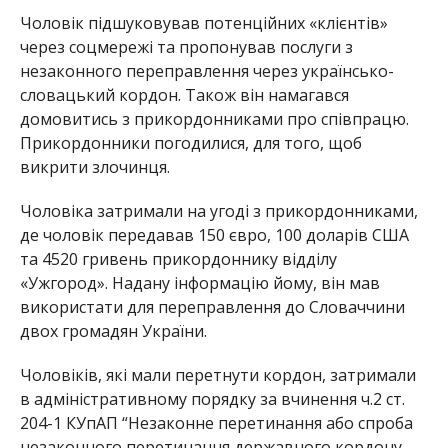
Чоловік підшуковував потенційних «клієнтів»
через соцмережі та пропонував послуги з
незаконного переправлення через українсько-
словацький кордон. Також він намагався
домовитись з прикордонниками про співпрацю.
Прикордонники погодилися, для того, щоб
викрити злочинця.
Чоловіка затримали на угоді з прикордонниками,
де чоловік передавав 150 євро, 100 доларів США
та 4520 гривень прикордоннику відділу
«Ужгород». Надану інформацію йому, він мав
використати для переправлення до Словаччини
двох громадян України.
Чоловіків, які мали перетнути кордон, затримали
в адміністративному порядку за вчинення ч.2 ст.
204-1 КУпАП “Незаконне перетинання або спроба
незаконного перетинання державного кордону