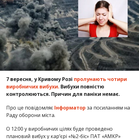
7 вересня, у Кривому Розі
пролунають чотири
виробничих вибухи.
Вибухи повністю
контролюються. Причин для паніки немає.
Про це повідомляє
Інформатор
за посиланням на
Раду оборони міста.
О 12:00 у виробничих цілях буде проведено
плановий вибух у кар’єрі «№2-біс» ПАТ «АМКР»