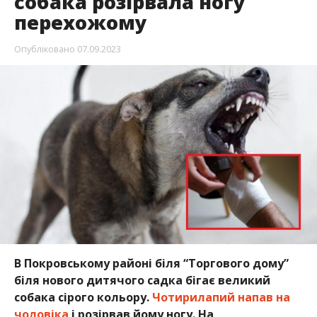
собака розірвала ногу
перехожому
Опубліковано
07.09.2023
В Покровському районі біля “Торгового дому”
біля нового дитячого садка бігає великий
собака сірого кольору.
Чотирилапий напав на
чоловіка
і розірвав йому ногу. На