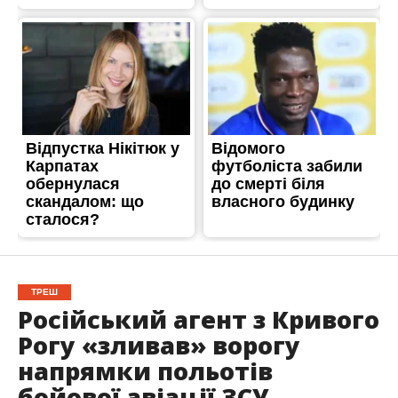
ТРЕШ
Російський агент з Кривого
Рогу «зливав» ворогу
напрямки польотів
бойової авіації ЗСУ