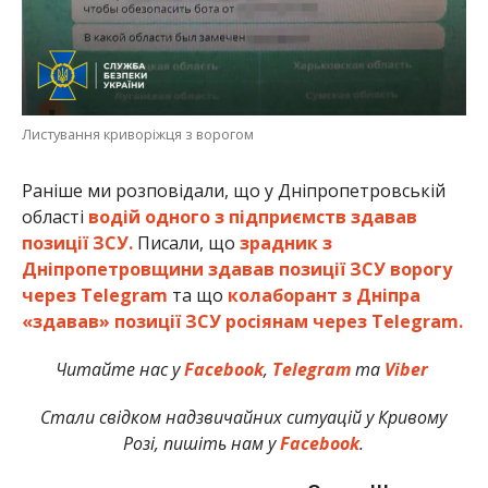
Листування криворіжця з ворогом
Раніше ми розповідали, що у Дніпропетровській
області
водій одного з підприємств здавав
позиції ЗСУ.
Писали, що
зрадник з
Дніпропетровщини здавав позиції ЗСУ ворогу
через Telegram
та що
колаборант з Дніпра
«здавав» позиції ЗСУ росіянам через Telegram.
Читайте нас у
Facebook
,
Telegram
та
Viber
Стали свідком надзвичайних ситуацій у Кривому
Розі, пишіть нам у
Facebook
.