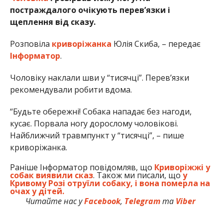
постраждалого очікують перев’язки і
щеплення від сказу.
Розповіла
криворіжанка
Юлія Скиба, – передає
Інформатор
.
Чоловіку наклали шви у “тисячці”. Перев’язки
рекомендували робити вдома.
“Будьте обережні! Собака нападає без нагоди,
кусає. Порвала ногу дорослому чоловікові.
Найближчий травмпункт у “тисячці”, – пише
криворіжанка.
Раніше Інформатор повідомляв, що
Криворіжжі у
собак виявили сказ
. Також ми писали, що
у
Кривому Розі отруїли собаку, і вона померла на
очах у дітей.
Читайте нас у
Facebook
,
Telegram
та
Viber