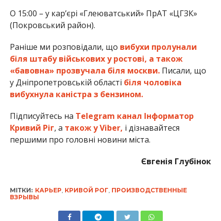
О 15:00 – у кар’єрі «Глеюватський» ПрАТ «ЦГЗК»
(Покровський район).
Раніше ми розповідали, що
вибухи пролунали
біля штабу військових у ростові, а також
«бавовна» прозвучала біля москви.
Писали, що
у Дніпропетровській області
біля чоловіка
вибухнула каністра з бензином.
Підписуйтесь на
Telegram канал Інформатор
Кривий Ріг
, а
також у Viber,
і дізнавайтеся
першими про головні новини міста.
Євгенія Глубінок
МІТКИ:
КАРЬЕР
,
КРИВОЙ РОГ
,
ПРОИЗВОДСТВЕННЫЕ
ВЗРЫВЫ