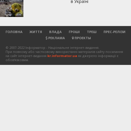
ГОЛОВНА
ЖИТТЯ
ВЛАДА
ГРОШІ
ТРЕШ
ПРЕС-РЕЛІЗИ
РЕКЛАМА
ПРОЕКТЫ
© 2007-2022 Інформатор - Національне інтернет-видання.
При повному або частковому використанні матеріалів сайту посилання
на сайт інтернет-видання
kr.informator.ua
як джерело інформації є
обов'язковим.