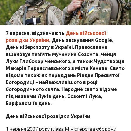
7 вересня, відзначають
День військової
розвідки України,
День заснування Google,
День кіберспорту в Україні. Православна
вшановує пам’ять мученика Созонта, ченця
Луки Глибокоріченського, а також Чудотворця
Макарія Переяславського з міста Канева. Свято
відоме також як переддень Різдва Пресвятої
Богородиці – найважливішого в році
богородичного свята. Народне свято відоме
під назвами Луків день, Созонт і Лука,
Варфоломіїв день.
День військової розвідки України
1 червня 2007 року глава Міністерства оборони