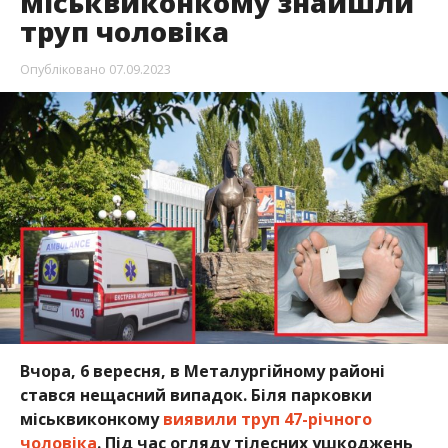
міськвиконкому знайшли
труп чоловіка
Опубліковано
07.09.2023
Вчора, 6 вересня, в Металургійному районі
стався нещасний випадок. Біля парковки
міськвиконкому
виявили труп 47-річного
чоловіка
. Під час огляду тілесних ушкоджень