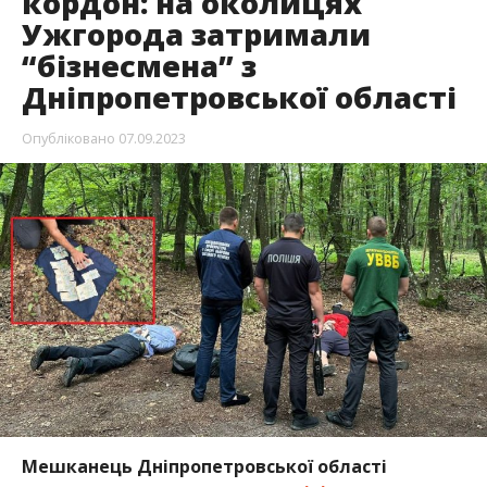
кордон: на околицях
Ужгорода затримали
“бізнесмена” з
Дніпропетровської області
Опубліковано
07.09.2023
Мешканець Дніпропетровської області