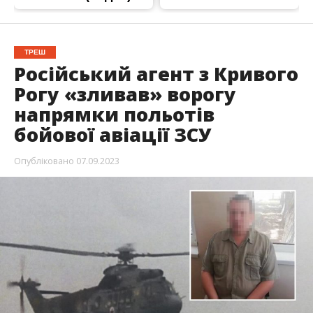
ТРЕШ
Російський агент з Кривого
Рогу «зливав» ворогу
напрямки польотів
бойової авіації ЗСУ
Опубліковано
07.09.2023