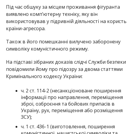
Під час обшуку за місцем проживання фігуранта
виявлено комп’ютерну техніку, яку він
використовував у підривній діяльності на користь
країни-агресора.
Також в його помешканні вилучено заборонену
символіку комуністичного режиму.
На підставі зібраних доказів слідчі Служби безпеки
повідомили йому про підозру за двома статтями
Кримінального кодексу України:
ч. 2 ст. 114-2 (несанкціоноване поширення
інформації про направлення, переміщення
зброї, озброєння та бойових припасів в
Україну, рух, переміщення або розміщення
ЗСУ);
ч. 1 ст. 436-1 (виготовлення, поширення
комуністичної, нацистської символіки та