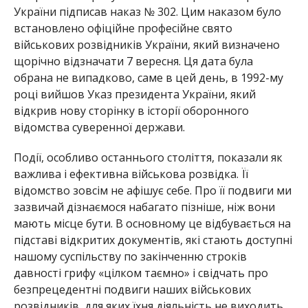
України підписав наказ № 302. Цим наказом було
встановлено офіційне професійне свято
військових розвідників України, який визначено
щорічно відзначати 7 вересня. Ця дата була
обрана не випадково, саме в цей день, в 1992-му
році вийшов Указ президента України, який
відкрив нову сторінку в історії оборонного
відомства суверенної держави.
Події, особливо останнього століття, показали як
важлива і ефективна військова розвідка. Її
відомство зовсім не афішує себе. Про її подвиги ми
зазвичай дізнаємося набагато пізніше, ніж вони
мають місце бути. В основному це відбувається на
підставі відкритих документів, які стають доступні
нашому суспільству по закінченню строків
давності грифу «цілком таємно» і свідчать про
безпрецедентні подвиги наших військових
розвідників, для яких їхня діяльність не виходить