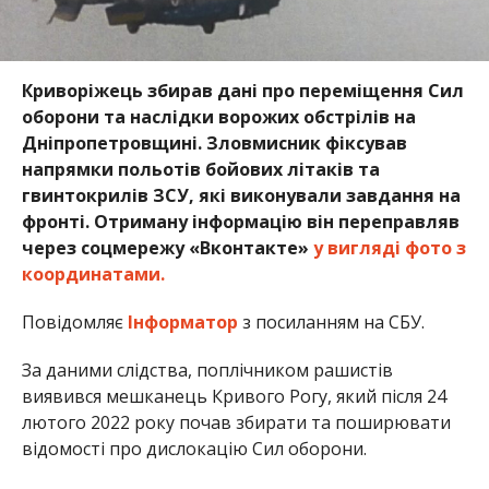
Криворіжець збирав дані про переміщення Сил
оборони та наслідки ворожих обстрілів на
Дніпропетровщині. Зловмисник фіксував
напрямки польотів бойових літаків та
гвинтокрилів ЗСУ, які виконували завдання на
фронті. Отриману інформацію він переправляв
через соцмережу «Вконтакте»
у вигляді фото з
координатами.
Повідомляє
Інформатор
з посиланням на СБУ.
За даними слідства, поплічником рашистів
виявився мешканець Кривого Рогу, який після 24
лютого 2022 року почав збирати та поширювати
відомості про дислокацію Сил оборони.