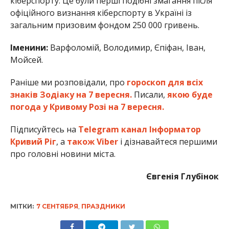
кіберспорту. Це були перші подібні змагання після
офіційного визнання кіберспорту в Україні із
загальним призовим фондом 250 000 гривень.
Іменини:
Варфоломій, Володимир, Єпіфан, Іван,
Мойсей.
Раніше ми розповідали, про
гороскоп для всіх
знаків Зодіаку на 7 вересня.
Писали,
якою буде
погода у Кривому Розі на 7 вересня.
Підписуйтесь на
Telegram канал Інформатор
Кривий Ріг
, а
також Viber
і дізнавайтеся першими
про головні новини міста.
Євгенія Глубінок
МІТКИ:
7 СЕНТЯБРЯ
,
ПРАЗДНИКИ