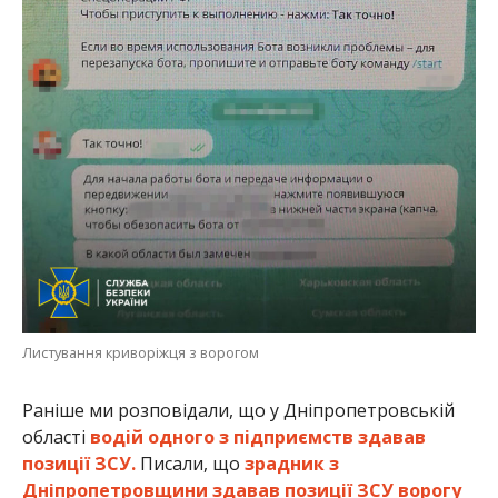
Листування криворіжця з ворогом
Раніше ми розповідали, що у Дніпропетровській
області
водій одного з підприємств здавав
позиції ЗСУ.
Писали, що
зрадник з
Дніпропетровщини здавав позиції ЗСУ ворогу