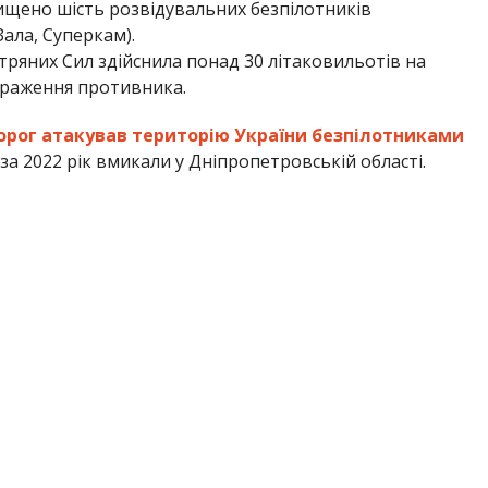
нищено шість розвідувальних безпілотників
ала, Суперкам).
ітряних Сил здійснила понад 30 літаковильотів на
ураження противника.
орог атакував територію України безпілотниками
за 2022 рік вмикали у Дніпропетровській області.