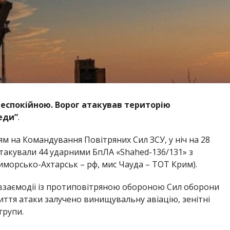
 неспокійною. Ворог атакував територію
еди”
.
м на Командування Повітряних Сил ЗСУ, у ніч на 28
атакували 44 ударними БпЛА «Shahed-136/131» з
иморсько-Ахтарськ – рф, мис Чауда – ТОТ Крим).
 взаємодії із протиповітряною обороною Сил оборони
иття атаки залучено винищувальну авіацію, зенітні
групи.