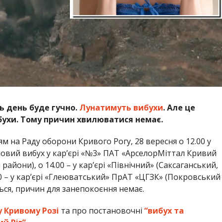
ь день буде гучно.
Лунатимуть вибухи
. Але це
бухи. Тому причин хвилюватися немає.
м на Раду оборони Кривого Рогу, 28 вересня о 12.00 у
овий вибух у кар’єрі «№3» ПАТ «АрселорМіттал Кривий
айони), о 14.00 – у кар’єрі «Північний» (Саксаганський,
0 – у кар’єрі «Глеюватський» ПрАТ «ЦГЗК» (Покровський
ся, причин для занепокоєння немає.
у Кривому Розі
та про постановочні
“вибух та