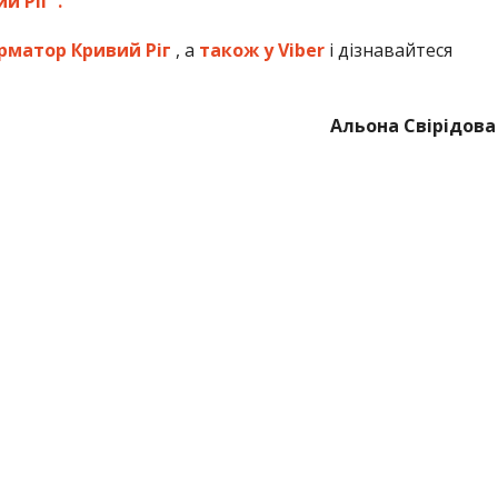
й Ріг”.
рматор Кривий Ріг
, а
також у Viber
і дізнавайтеся
Альона Свірідова