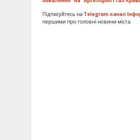
обвалення” на “АрселорМіттал Криви
Підписуйтесь на
Telegram канал Інфо
першими про головні новини міста.