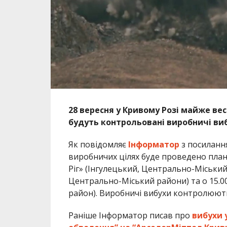
28 вересня у Кривому Розі майже вес
будуть контрольовані виробничі ви
Як повідомляє
Інформатор
з посилання
виробничих цілях буде проведено план
Ріг» (Інгулецький, Центрально-Міський р
Центрально-Міський райони) та о 15.0
район). Виробничі вибухи контролюють
Раніше Інформатор писав про
вибухи 