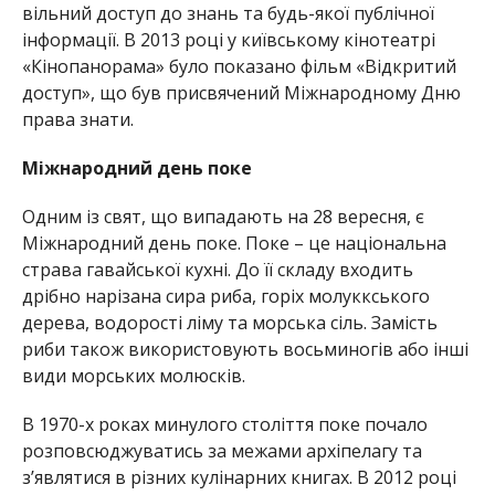
вільний доступ до знань та будь-якої публічної
інформації. В 2013 році у київському кінотеатрі
«Кінопанорама» було показано фільм «Відкритий
доступ», що був присвячений Міжнародному Дню
права знати.
Міжнародний день поке
Одним із свят, що випадають на 28 вересня, є
Міжнародний день поке. Поке – це національна
страва гавайської кухні. До її складу входить
дрібно нарізана сира риба, горіх молуккського
дерева, водорості ліму та морська сіль. Замість
риби також використовують восьминогів або інші
види морських молюсків.
В 1970-х роках минулого століття поке почало
розповсюджуватись за межами архіпелагу та
з’являтися в різних кулінарних книгах. В 2012 році