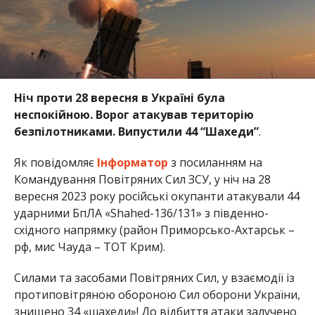
Ніч проти 28 вересня в Україні була
неспокійною. Ворог атакував територію
безпілотниками. Випустили 44 “Шахеди”
.
Як повідомляє
Інформатор
з посиланням на
Командування Повітряних Сил ЗСУ, у ніч на 28
вересня 2023 року російські окупанти атакували 44
ударними БпЛА «Shahed-136/131» з південно-
східного напрямку (район Приморсько-Ахтарськ –
рф, мис Чауда – ТОТ Крим).
Силами та засобами Повітряних Сил, у взаємодії із
протиповітряною обороною Сил оборони України,
знищено 34 «шахеди»! До відбиття атаки залучено