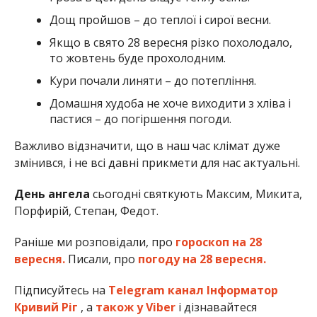
Дощ пройшов – до теплої і сирої весни.
Якщо в свято 28 вересня різко похолодало,
то жовтень буде прохолодним.
Кури почали линяти – до потепління.
Домашня худоба не хоче виходити з хліва і
пастися – до погіршення погоди.
Важливо відзначити, що в наш час клімат дуже
змінився, і не всі давні прикмети для нас актуальні.
День ангела
сьогодні святкують Максим, Микита,
Порфирій, Степан, Федот.
Раніше ми розповідали, про
гороскоп на 28
вересня.
Писали, про
погоду на 28 вересня.
Підписуйтесь на
Telegram канал Інформатор
Кривий Ріг
, а
також у Viber
і дізнавайтеся