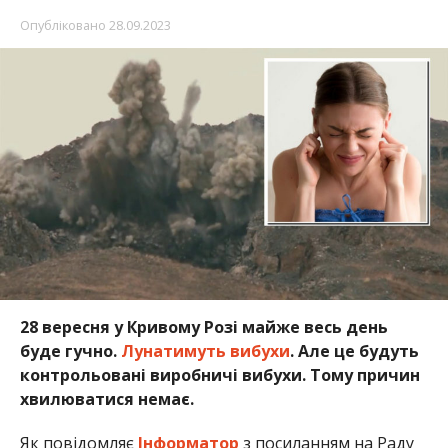
Опубліковано
28.09.2023
28 вересня у Кривому Розі майже весь день
буде гучно.
Лунатимуть вибухи
. Але це будуть
контрольовані виробничі вибухи. Тому причин
хвилюватися немає.
Як повідомляє
Інформатор
з посиланням на Раду