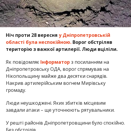
Ніч проти 28 вересня
у Дніпропетровській
області була неспокійною.
Ворог обстріляв
територію з важкої артилерії. Люди вціліли.
Як повідомляє
Інформатор
з посиланням на
Дніпропетровську ОДА, ворог спрямував на
Нікопольщину майже два десятки снарядів.
Накрив артилерійським вогнем Мирівську
громаду.
Люди неушкоджені. Яких збитків місцевим
завдали атаки – ще уточнюють рятувальники.
У решті районів Дніпропетровщини було спокійно.
Без обстрілів.