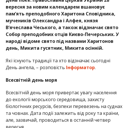
вересня за новим календарем вшановує
пам’ять преподобного Харитона Сповідника,
мучеників Олександра і Алфея, князя
В’ячеслава Чеського, а також відзначає свято
Собор преподобних отців Києво-Печерських. У
народі відоме свято під назвами Харитонов
день, Микита гусятник, Микита осінній.
Які існують традиції та хто відзначає сьогодні
День ангела, – розповість
Інформатор
.
Всесвітній день моря
Всесвітній день моря привертає увагу населення
до екології морського середовища, захисту
біологічних ресурсів, безпеки перевезень на суднах
та човнах. Дата події залежить від року та країни,
але, зазвичай, проводиться в останній четвер
вересня.