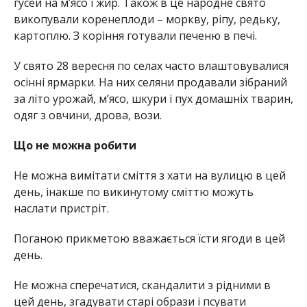
гусей на м’ясо і жир. Також в це народне свято
викопували коренеплоди – моркву, ріпу, редьку,
картоплю. З коріння готували печеню в печі.
У свято 28 вересня по селах часто влаштовувалися
осінні ярмарки. На них селяни продавали зібраний
за літо урожай, м’ясо, шкури і пух домашніх тварин,
одяг з овчини, дрова, вози.
Що не можна робити
Не можна вимітати сміття з хати на вулицю в цей
день, інакше по викинутому сміттю можуть
наслати пристріт.
Поганою прикметою вважається їсти ягоди в цей
день.
Не можна сперечатися, скандалити з рідними в
цей день, згадувати старі образи і псувати