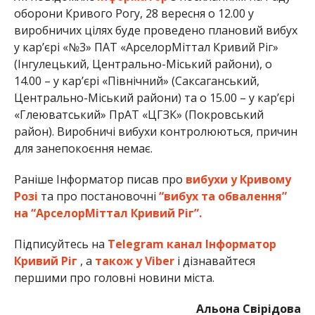
оборони Кривого Рогу, 28 вересня о 12.00 у
виробничих цілях буде проведено плановий вибух
у кар’єрі «№3» ПАТ «АрселорМіттал Кривий Ріг»
(Інгулецький, Центрально-Міський райони), о
14.00 – у кар’єрі «Північний» (Саксаганський,
Центрально-Міський райони) та о 15.00 – у кар’єрі
«Глеюватський» ПрАТ «ЦГЗК» (Покровський
район). Виробничі вибухи контролюються, причин
для занепокоєння немає.
Раніше Інформатор писав про
вибухи у Кривому
Розі
та про постановочні
“вибух та обвалення”
на “АрселорМіттал Кривий Ріг”.
Підписуйтесь на
Telegram канал Інформатор
Кривий Ріг
, а
також у Viber
і дізнавайтеся
першими про головні новини міста.
Альона Свірідова