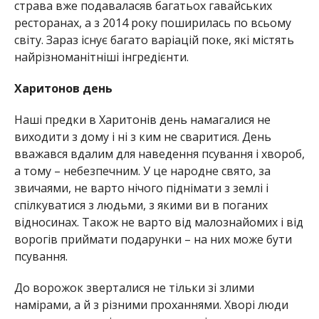
страва вже подаваласяв багатьох гавайських
ресторанах, а з 2014 року поширилась по всьому
світу. Зараз існує багато варіацій поке, які містять
найрізноманітніші інгредієнти.
Харитонов день
Наші предки в Харитонів день намагалися не
виходити з дому і ні з ким не сваритися. День
вважався вдалим для наведення псування і хвороб,
а тому – небезпечним. У це народне свято, за
звичаями, не варто нічого піднімати з землі і
спілкуватися з людьми, з якими ви в поганих
відносинах. Також не варто від малознайомих і від
ворогів приймати подарунки – на них може бути
псування.
До ворожок зверталися не тільки зі злими
намірами, а й з різними проханнями. Хворі люди