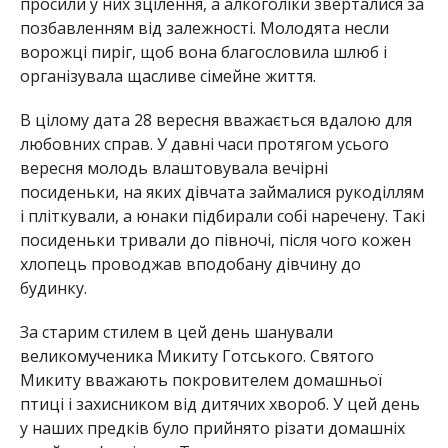
просили у них зцілення, а алкоголіки зверталися за
позбавленням від залежності. Молодята несли
ворожці пиріг, щоб вона благословила шлюб і
організувала щасливе сімейне життя.
В цілому дата 28 вересня вважається вдалою для
любовних справ. У давні часи протягом усього
вересня молодь влаштовувала вечірні
посиденьки, на яких дівчата займалися рукоділлям
і пліткували, а юнаки підбирали собі наречену. Такі
посиденьки тривали до півночі, після чого кожен
хлопець проводжав вподобану дівчину до
будинку.
За старим стилем в цей день шанували
великомученика Микиту Готського. Святого
Микиту вважають покровителем домашньої
птиці і захисником від дитячих хвороб. У цей день
у наших предків було прийнято різати домашніх