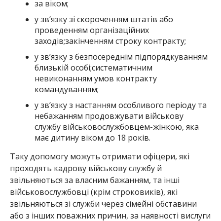
за віком;
у зв’язку зі скороченням штатів або
проведенням організаційних
заходів;закінченням строку контракту;
у зв’язку з безпосереднім підпорядкуванням
близькій особі;систематичним
невиконанням умов контракту
командуванням;
у зв’язку з настанням особливого періоду та
небажанням продовжувати військову
службу військовослужбовцем-жінкою, яка
має дитину віком до 18 років.
Таку допомогу можуть отримати офіцери, які
проходять кадрову військову службу й
звільняються за власним бажанням, та інші
військовослужбовці (крім строковиків), які
звільняються зі служби через сімейні обставини
або з інших поважних причин, за наявності вислуги