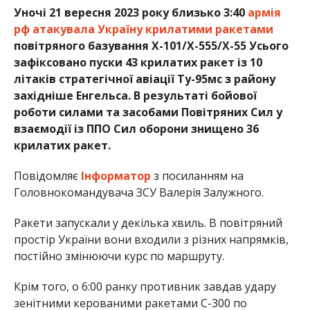
Уночі 21 вересня 2023 року близько 3:40
армія
рф атакувала Україну крилатими ракетами
повітряного базування Х-101/Х-555/Х-55 Усього
зафіксовано пуски 43 крилатих ракет із 10
літаків стратегічної авіації Ту-95мс з району
західніше Енгельса. В результаті бойової
роботи силами та засобами Повітряних Сил у
взаємодії із ППО Сил оборони знищено 36
крилатих ракет.
Повідомляє
Інформатор
з посиланням на
Головнокомандувача
З
СУ Валерія
З
алужного.
Ракети запускали у декілька хвиль. В повітряний
простір України вони входили з різних напрямків,
постійно змінюючи курс по маршруту.
Крім того, о 6:00 ранку противник завдав удару
зенітними керованими ракетами С-300 по