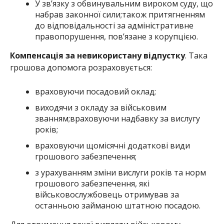
У зв’язку з обвинувальним вироком суду, що
набрав законної сили;також притягненням
до відповідальності за адміністративне
правопорушення, пов’язане з корупцією.
Компенсація за невикористану відпустку
. Така
грошова допомога розраховується:
враховуючи посадовий оклад;
виходячи з окладу за військовим
званням;враховуючи надбавку за вислугу
років;
враховуючи щомісячні додаткові види
грошового забезпечення;
з урахуванням зміни вислуги років та норм
грошового забезпечення, які
військовослужбовець отримував за
останньою займаною штатною посадою.