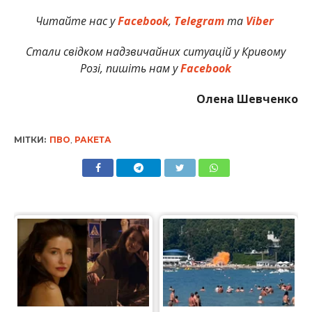
Читайте нас у
Facebook
,
Telegram
та
Viber
Стали свідком надзвичайних ситуацій у Кривому
Розі, пишіть нам у
Facebook
Олена Шевченко
МІТКИ:
ПВО
,
РАКЕТА