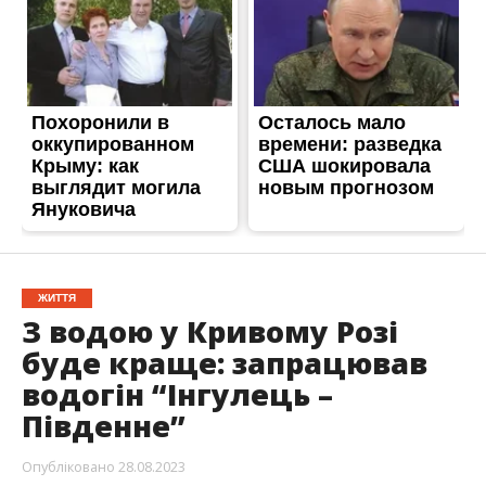
ЖИТТЯ
З водою у Кривому Розі
буде краще: запрацював
водогін “Інгулець –
Південне”
Опубліковано
28.08.2023