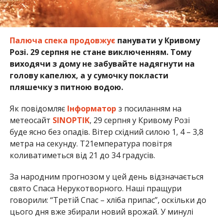
Палюча спека продовжує
панувати у Кривому
Розі. 29 серпня не стане виключенням. Тому
виходячи з дому не забувайте надягнути на
голову капелюх, а у сумочку покласти
пляшечку з питною водою.
Як повідомляє
Інформатор
з посиланням на
метеосайт
SINOPTIK
, 29 серпня у Кривому Розі
буде ясно без опадів. Вітер східний силою 1, 4 – 3,8
метра на секунду. Т21емпература повітря
коливатиметься від 21 до 34 градусів.
За народним прогнозом у цей день відзначається
свято Спаса Нерукотворного. Наші пращури
говорили: “Третій Спас – хліба припас”, оскільки до
цього дня вже збирали новий врожай. У минулі