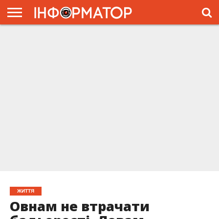
ГОЛОВНА
ЖИТТЯ
ВЛАДА
ГРОШІ
ТРЕШ
ПРЕС-
РЕЛІЗИ
РЕКЛАМА
ПРОЕКТЫ
ЖИТТЯ
Овнам не втрачати