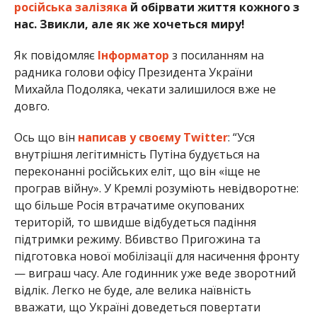
російська залізяка
й обірвати життя кожного з
нас. Звикли, але як же хочеться миру!
Як повідомляє
Інформатор
з посиланням на
радника голови офісу Президента України
Михайла Подоляка, чекати залишилося вже не
довго.
Ось що він
написав у своєму Twitter
: “Уся
внутрішня легітимність Путіна будується на
переконанні російських еліт, що він «іще не
програв війну». У Кремлі розуміють невідворотне:
що більше Росія втрачатиме окупованих
територій, то швидше відбудеться падіння
підтримки режиму. Вбивство Пригожина та
підготовка нової мобілізації для насичення фронту
— виграш часу. Але годинник уже веде зворотний
відлік. Легко не буде, але велика наївність
вважати, що Україні доведеться повертати