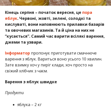
Кінець серпня – початок вересня, це
пора
яблук
. Червоні, жовті, зелені, солодкі та
кислуваті, вони наповнюють прилавки базарів
та овочевих магазинів. Та й ціна на них не
“кусається”. Самий час варити всілякі варення,
джеми та узвари.
Інформатор
пропонує приготувати смачнюче
варення з яблук. Вариться воно усього 10 хвилин.
Зате взимку хоч у пиріг клади, хоч просто на
свіжий хлібчик з чаєм.
Варення з яблук швидке
Продукти
яблука – 2 кг