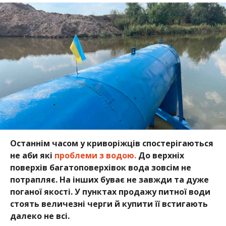
Останнім часом у криворіжців спостерігаються
не аби які
проблеми з водою.
До верхніх
поверхів багатоповерхівок вода зовсім не
потрапляє. На інших буває не завжди та дуже
поганої якості. У пунктах продажу питної води
стоять величезні черги й купити її встигають
далеко не всі.