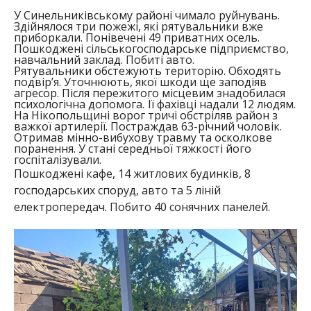
У Синельниківському районі чимало руйнувань.
Здійнялося три пожежі, які рятувальники вже
приборкали. Понівечені 49 приватних осель.
Пошкоджені сільськогосподарське підприємство,
навчальний заклад. Побиті авто.
Рятувальники обстежують територію. Обходять
подвір’я. Уточнюють, якої шкоди ще заподіяв
агресор. Після пережитого місцевим знадобилася
психологічна допомога. Її фахівці надали 12 людям.
На Нікопольщині ворог тричі обстріляв район з
важкої артилерії. Постраждав 63-річний чоловік.
Отримав мінно-вибухову травму та осколкове
поранення. У стані середньої тяжкості його
госпіталізували.
Пошкоджені кафе, 14 житлових будинків, 8
господарських споруд, авто та 5 ліній
електропередач. Побито 40 сонячних панелей.