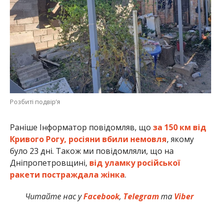
Розбиті подвір’я
Раніше Інформатор повідомляв, що
за 150 км від
Кривого Рогу, росіяни вбили немовля
, якому
було 23 дні. Також ми повідомляли, що на
Дніпропетровщині,
від уламку російської
ракети постраждала жінка
.
Читайте нас у
Facebook
,
Telegram
та
Viber