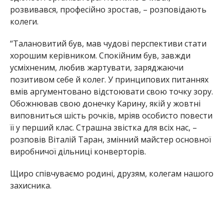
розвивався, професійно зростав, – розповідають
колеги.
“Талановитий був, мав чудові перспективи стати
хорошим керівником. Спокійним був, завжди
усміхненим, любив жартувати, заряджаючи
позитивом себе й колег. У принципових питаннях
вмів аргументовано відстоювати свою точку зору.
Обожнював свою донечку Карину, якій у жовтні
виповниться шість рочків, мріяв особисто повести
її у перший клас. Страшна звістка для всіх нас, –
розповів Віталій Таран, змінний майстер основної
виробничої дільниці конверторів.
Щиро співчуваємо родині, друзям, колегам нашого
захисника.