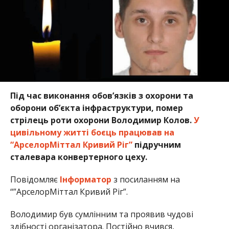
Під час виконання обов’язків з охорони та
оборони об’єкта інфраструктури, помер
стрілець роти охорони Володимир Колов.
У
цивільному житті боєць працював на
“АрселорМіттал Кривий Ріг”
підручним
сталевара конвертерного цеху.
Повідомляє
Інформатор
з посиланням на
“”АрселорМіттал Кривий Ріг”.
Володимир був сумлінним та проявив чудові
здібності організатора. Постійно вчився,