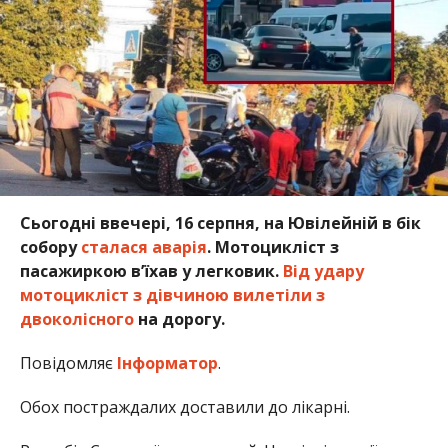
Сьогодні ввечері, 16 серпня, на Ювілейній в бік
собору
сталася аварія
. Мотоцикліст з
пасажиркою в’їхав у легковик.
Від удару
мотоцикліст з дівчиною вилетіли з
двоколісного
на дорогу.
Повідомляє
Інформатор
.
Обох постраждалих доставили до лікарні.