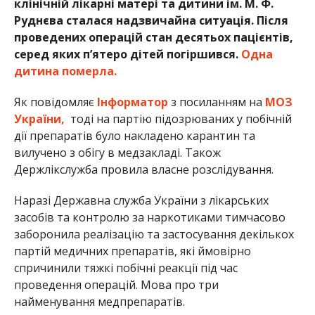
клінічній лікарні матері та дитини ім. М. Ф.
Руднєва сталася надзвичайна ситуація. Після
проведених операцій стан десятьох пацієнтів,
серед яких п’ятеро дітей погіршився.
Одна
дитина померла.
Як повідомляє
Інформатор
з посиланням на
МОЗ
України,
тоді на партію підозрюваних у побічній
дії препаратів було накладено карантин та
вилучено з обігу в медзакладі. Також
Держлікслужба провила власне розслідування.
Наразі Державна служба України з лікарських
засобів та контролю за наркотиками тимчасово
заборонила реалізацію та застосування декількох
партій медичних препаратів, які ймовірно
спричинили тяжкі побічні реакції під час
проведення операцій. Мова про три
найменування медпрепаратів.