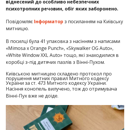
віднесений до особливо небезпечних
психотропних речовин, обіг яких заборонено.
Повідомляє
Інформатор
з посиланням на Київську
митницю.
В посилці була 41 упаковка з насінням з написами
«Mimosa x Orange Punch», «Skywalker OG Auto»,
«White Window XXL Auto» тощо, які знаходилися в
коробці з-під дитячих пазлів з Вінні-Пухом.
Київською митницею складено протокол про
порушення митних правил Митного кодексу
України за ст. 473 Митного кодексу України.
Насіння конопель вилучено, тож до отримувача
Вінні-Пух вже не доїде.