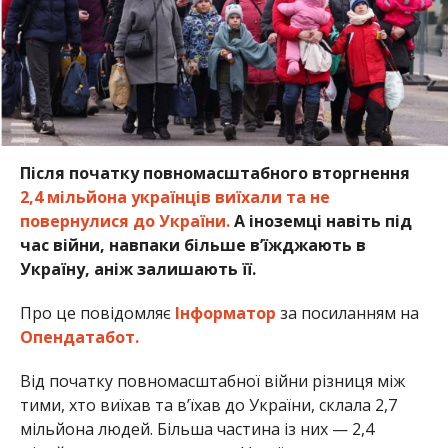
Після початку повномасштабного вторгнення
2,4 мільйона українців виїхали та не
повернулися до України.
А іноземці навіть під
час війни, навпаки більше в’їжджають в
Україну, аніж залишають її.
Про це повідомляє
Інформатор
за посиланням на
Опендатабот.
Від початку повномасштабної війни різниця між
тими, хто виїхав та в’їхав до України, склала 2,7
мільйона людей. Більша частина із них — 2,4