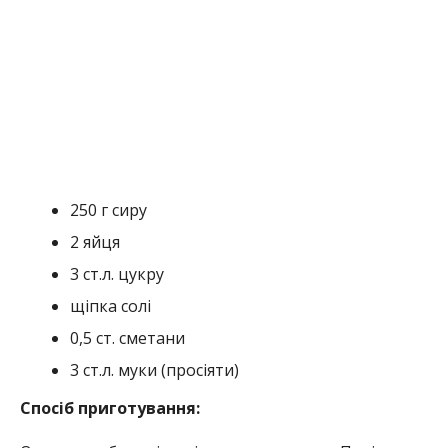
250 г сиру
2 яйця
3 ст.л. цукру
щіпка солі
0,5 ст. сметани
3 ст.л. муки (просіяти)
Спосіб приготування: