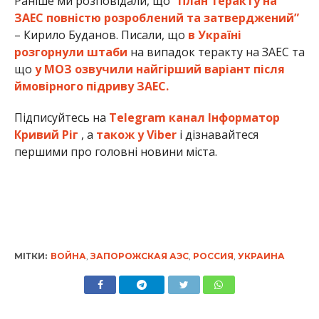
Раніше ми розповідали, що
“План теракту на
ЗАЕС повністю розроблений та затверджений”
– Кирило Буданов. Писали, що
в Україні
розгорнули штаби
на випадок теракту на ЗАЕС та
що
у МОЗ озвучили найгірший варіант після
ймовірного підриву ЗАЕС.
Підписуйтесь на
Telegram канал Інформатор
Кривий Ріг
, а
також у Viber
і дізнавайтеся
першими про головні новини міста.
МІТКИ:
ВОЙНА
,
ЗАПОРОЖСКАЯ АЭС
,
РОССИЯ
,
УКРАИНА