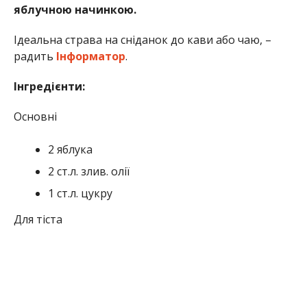
яблучною начинкою.
Ідеальна страва на сніданок до кави або чаю, –
радить
Інформатор
.
Інгредієнти:
Основні
2 яблука
2 ст.л. злив. олії
1 ст.л. цукру
Для тіста