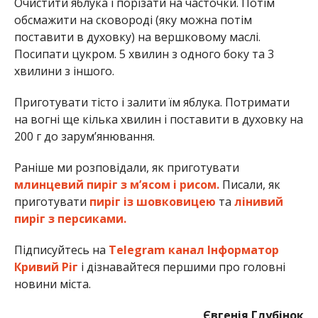
Очистити яблука і порізати на часточки. Потім
обсмажити на сковороді (яку можна потім
поставити в духовку) на вершковому маслі.
Посипати цукром. 5 хвилин з одного боку та 3
хвилини з іншого.
Приготувати тісто і залити їм яблука. Потримати
на вогні ще кілька хвилин і поставити в духовку на
200 г до зарум’янювання.
Раніше ми розповідали, як приготувати
млинцевий пиріг з м’ясом і рисом.
Писали, як
приготувати
пиріг із шовковицею
та
лінивий
пиріг з персиками.
Підписуйтесь на
Telegram канал Інформатор
Кривий Ріг
і дізнавайтеся першими про головні
новини міста.
Євгенія Глубінок