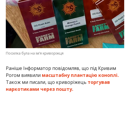
Посилка була на ім’я криворіжця
Раніше Інформатор повідомляв, що під Кривим
Рогом виявили
масштабну плантацію коноплі.
Також ми писали, що криворіжець
торгував
наркотиками через пошту.