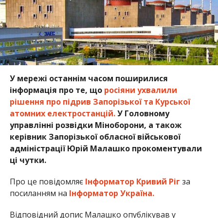
У мережі останнім часом поширилися
інформація про те, що
росіяни ухвалили
рішення про підрив Запорізької та Курської
атомних електростанцій.
У Головному
управлінні розвідки Міноборони, а також
керівник Запорізької обласної військової
адміністрації Юрій Малашко прокоментували
ці чутки.
Про це повідомляє
Інформатор Кривий Ріг
за
посиланням на
Інформатор Україна.
Відповідний допис Малашко опублікував у