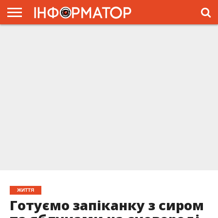
ГОЛОВНА
ЖИТТЯ
ВЛАДА
ГРОШІ
ТРЕШ
ПРЕС-
РЕЛІЗИ
РЕКЛАМА
ПРОЕКТЫ
ЖИТТЯ
Готуємо запіканку з сиром