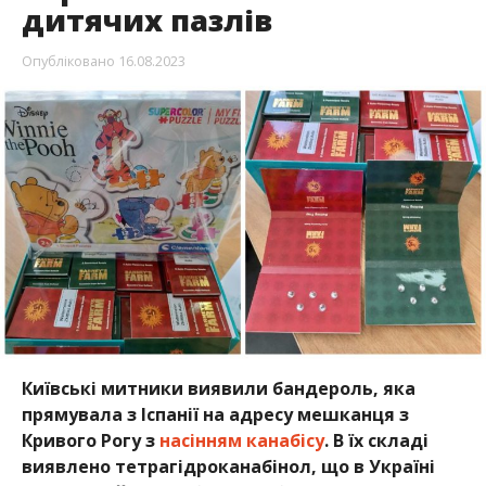
дитячих пазлів
Опубліковано
16.08.2023
Київські митники виявили бандероль, яка
прямувала з Іспанії на адресу мешканця з
Кривого Рогу з
насінням канабісу
. В їх складі
виявлено тетрагідроканабінол, що в Україні