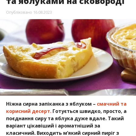
та яблуками на сковороді
Опубліковано
16.08.2023
Ніжна сирна запіканка з яблуком –
смачний та
корисний десерт.
Готується швидко, просто, а
поєднання сиру та яблука дуже вдале. Такий
варіант цікавіший і ароматніший за
класичний. Виходить м’який сирний пиріг з