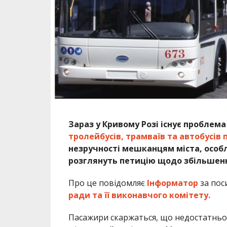
Зараз у Кривому Розі існує проблем
тролейбусів, трамваїв та автобусів 
незручності мешканцям міста, особл
розглянуть петицію щодо збільшенн
Про це повідомляє
Інформатор
за пос
ради та її виконавчого комітету.
Пасажири скаржаться, що недостатньо 