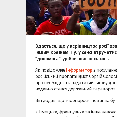
Здається, що у керівництва росії вз
іншим країнам. Ну, у сенсі втручатис
“допомога”, добре знає весь світ.
Як повідомляє
Інформатор
з посилання
російський пропагандист Сергій Солов
про необхідність надати військову допо
недавно стався державний переворот.
Він додав, що «чорноросія повинна бут
«Німецька, французька та інша наволо