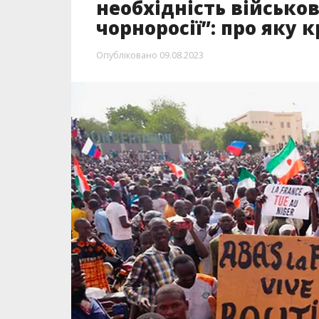
необхідність військов
чорноросії”: про яку 
Опубліковано
09.08.2023