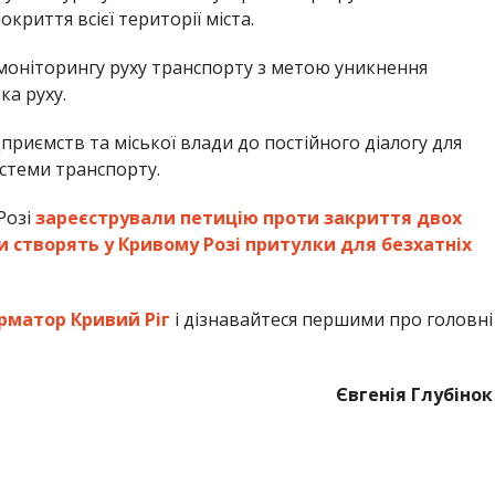
риття всієї території міста.
моніторингу руху транспорту з метою уникнення
ка руху.
приємств та міської влади до постійного діалогу для
стеми транспорту.
Розі
зареєстрували петицію проти закриття двох
и створять у Кривому Розі притулки для безхатніх
рматор Кривий Ріг
і дізнавайтеся першими про головні
Євгенія Глубінок