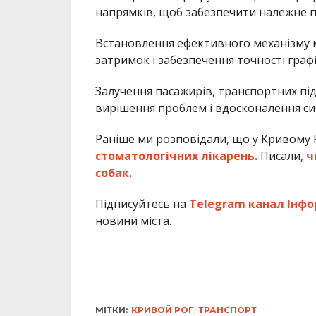
напрямків, щоб забезпечити належне пок
Встановлення ефективного механізму 
затримок і забезпечення точності графі
Залучення пасажирів, транспортних під
вирішення проблем і вдосконалення си
Раніше ми розповідали, що у Кривому 
стоматологічних лікарень.
Писали,
ч
собак.
Підписуйтесь на
Telegram канал Інфо
новини міста.
МІТКИ:
КРИВОЙ РОГ
,
ТРАНСПОРТ