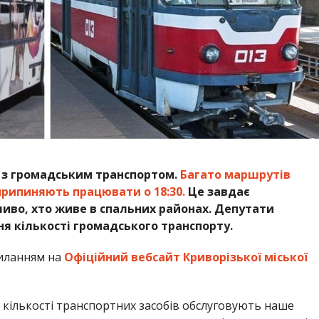
а з громадським транспортом.
Багато маршрутів
припиняють працювати о 18:30.
Це завдає
иво, хто живе в спальних районах. Депутати
я кількості громадського транспорту.
иланням на
Офіційний вебсайт Криворізької міської
кількості транспортних засобів обслуговують наше