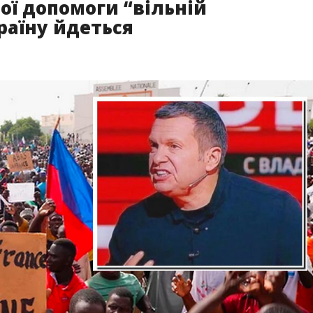
ої допомоги “вільній
країну йдеться