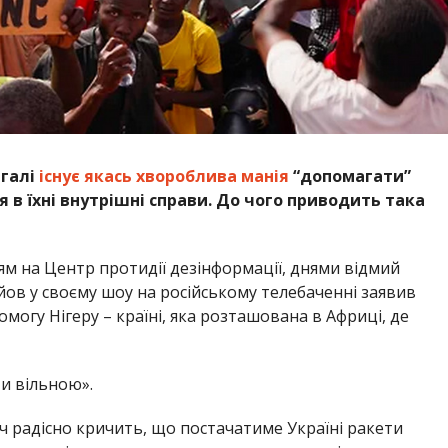
агалі
існує якась хвороблива манія
“допомагати”
я в їхні внутрішні справи. До чого приводить така
м на Центр протидії дезінформації, днями відмий
йов у своєму шоу на російському телебаченні заявив
могу Нігеру – країні, яка розташована в Африці, де
и вільною».
ч радісно кричить, що постачатиме Україні ракети