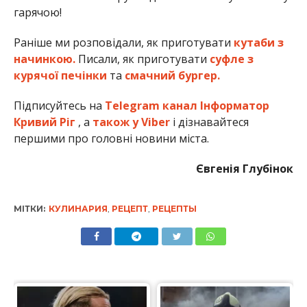
гарячою!
Раніше ми розповідали, як приготувати
кутаби з
начинкою.
Писали, як приготувати
суфле з
курячої печінки
та
смачний бургер.
Підписуйтесь на
Telegram канал Інформатор
Кривий Ріг
, а
також у Viber
і дізнавайтеся
першими про головні новини міста.
Євгенія Глубінок
МІТКИ:
КУЛИНАРИЯ
,
РЕЦЕПТ
,
РЕЦЕПТЫ