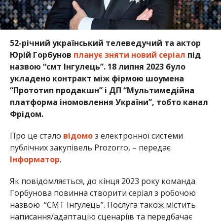
52-річний український телеведучий та актор
Юрій Горбунов
планує зняти новий серіал
під
назвою “смт Інгулець”. 18 липня 2023 було
укладено контракт між фірмою шоумена
“Прототип продакшн” і ДП “Мультимедійна
платформа іномовлення України”, тобто канал
Фрідом.
Про це стало
відомо
з електронної системи
публічних закупівель Prozorro, – передає
Інформатор
.
Як повідомляється, до кінця 2023 року команда
Горбунова повинна створити серіал з робочою
назвою “СМТ Інгулець”. Послуга також містить
написання/адаптацію сценаріїв та передбачає