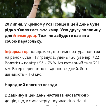
20 липня, у Кривому Розі сонце в цей день буде
рідко з’являтися з-за хмар. Усю другу половину
дня
йтиме дощ.
Тож, не забудьте взяти з
собою парасольку.
Інформатор
повідомляє, що температура повітря
на ранок буде +17 градусів, удень +26, увечері +22.
Вологість повітря 56 – 76 %. Атмосферний тиск 751
мм. Вітер переважно південно-східний, його
швидкість – 1-3 м/с.
Народний прогноз погоди
В давнину в цей день наставав час затяжних
дощів, що, у свою чергу, псувало сіно. Наші