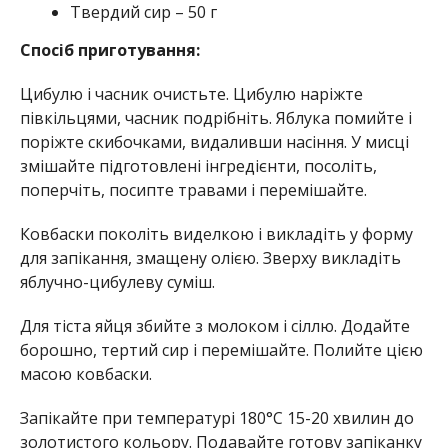
Твердий сир – 50 г
Спосіб приготування:
Цибулю і часник очистьте. Цибулю наріжте
півкільцями, часник подрібніть. Яблука помийте і
поріжте скибочками, видаливши насіння. У мисці
змішайте підготовлені інгредієнти, посоліть,
поперчіть, посипте травами і перемішайте.
Ковбаски поколіть виделкою і викладіть у форму
для запікання, змащену олією. Зверху викладіть
яблучно-цибулеву суміш.
Для тіста яйця збийте з молоком і сіллю. Додайте
борошно, тертий сир і перемішайте. Полийте цією
масою ковбаски.
Запікайте при температурі 180°C 15-20 хвилин до
золотистого кольору. Подавайте готову запіканку