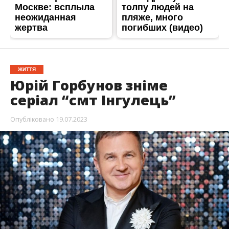
ЖИТТЯ
Юрій Горбунов зніме
серіал “смт Інгулець”
Опубліковано
19.07.2023