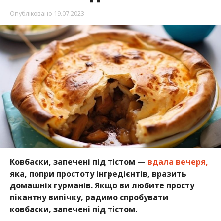
Опубліковано
19.07.2023
Ковбаски, запечені під тістом —
вдала вечеря,
яка, попри простоту інгредієнтів, вразить
домашніх гурманів. Якщо ви любите просту
пікантну випічку, радимо спробувати
ковбаски, запечені під тістом.