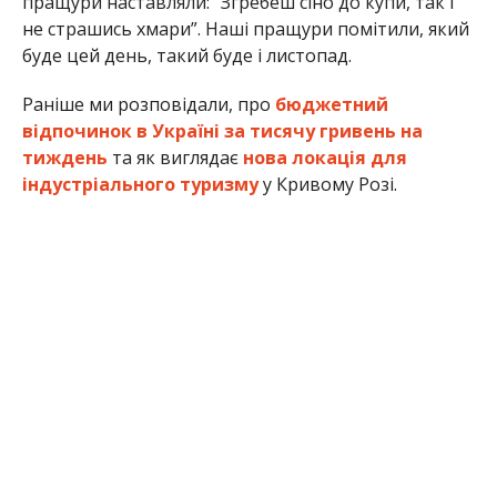
пращури наставляли: “Згребеш сіно до купи, так і
не страшись хмари”. Наші пращури помітили, який
буде цей день, такий буде і листопад.
Раніше ми розповідали, про
бюджетний
відпочинок в Україні за тисячу гривень на
тиждень
та як виглядає
нова локація для
індустріального туризму
у Кривому Розі.