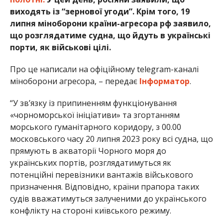
виходять із “зернової угоди”. Крім того, 19
липня міноборони країни-агресора рф заявило,
що розглядатиме судна, що йдуть в українські
порти, як військові цілі.
Про це написали на офіційному telegram-каналі
міноборони агресора, – передає
Інформатор
.
“У зв’язку із припиненням функціонування
«чорноморської ініціативи» та згортанням
морського гуманітарного коридору, з 00.00
московського часу 20 липня 2023 року всі судна, що
прямують в акваторії Чорного моря до
українських портів, розглядатимуться як
потенційні перевізники вантажів військового
призначення. Відповідно, країни прапора таких
судів вважатимуться залученими до українського
конфлікту на стороні київського режиму.