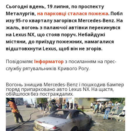
Сьогодні вдень, 19 липня, по проспекту
Металургів,
на парковці сталася пожежа
. Побл
изу 95-го кварталу загорівся Mercedes-Benz. На
жаль, вогонь з палаючої автівки перекинувся
на Lexus NX, що стояв поруч. Небайдужі
містяни, до приїзду пожежних, намагалися
відштовхнути Lexus, щоб він не згорів.
Повідомляє
Інформатор
з посиланням на прес-
службу рятувальників Кривого Рогу.
Вогонь знищив Mercedes-Benz і пошкодив бампер
поряд припарковано авто Lexus NX. На щастя,
обійшлося без постраждалих.