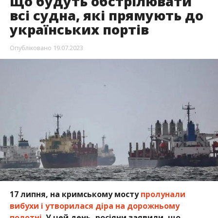
що будуть обстрілювати
всі судна, які прямують до
українських портів
Опубліковано
19.07.2023
17 липня, на кримському мосту
пролунали
вибухи і утворилася діра на дорожньому
полотні.
У цей день, росіяни заявили, що