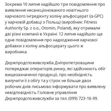
Зокрема 10 липня надійшло три повідомлення про
виявлення несанкціонованого новітнього
харчового інгредієнту холіну альфосцерат (α-GPC)
у харчовій добавці з Польщі (виробник: Fitness
Authority Sp. z o.o., Otomin, Poland), яку отримали
дві різні компанії в Україні. 12 липня надійшло ще
одне повідомлення про надходження харчової
добавки з холіну альфосцерату цього ж
виробника.
Держпродспоживслужба Дніпропетровщини
попереджає операторів ринку, які здійснюють обіг
вищезазначеної продукції, про необхідність
вилучити її з обігу та у строк не більше двох
робочих днів письмово інформувати про виявлену
невідповідність Головне управління
Держпродспоживслужби за тел. (099) 723-16-99.